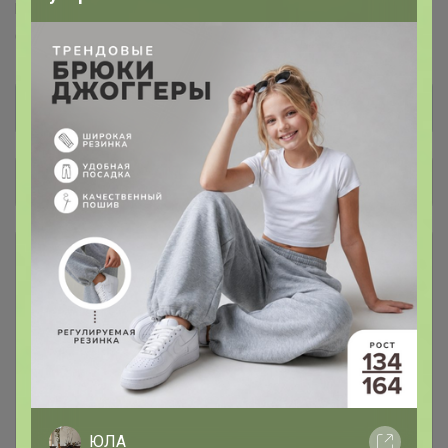
Puratos™
Италика™
Чудское озеро™
Sen Soy™
COOKING™
Dolce-Rosa™
Баринофф™
Общий каталог
*** КОФЕ В ЗЕРНАХ ***
1
### Личная передача ###
1
Консервация
7
ЮЛА