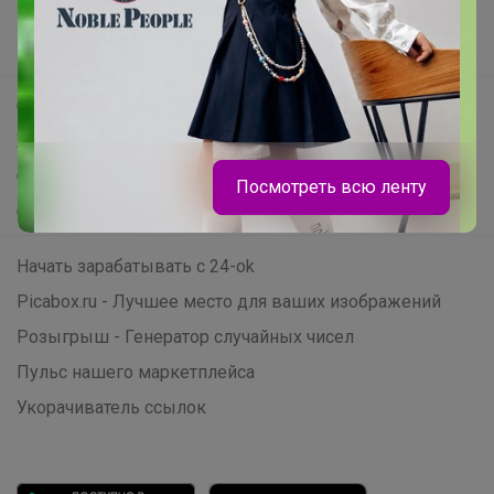
Новости
Поддержка альпак
Самое выгодное
Хиты продаж
Самое желанное
Посмотреть всю ленту
Самое быстрое
Начать зарабатывать с 24-ok
Picabox.ru - Лучшее место для ваших изображений
Розыгрыш - Генератор случайных чисел
Пульс нашего маркетплейса
Укорачиватель ссылок
Брюнетка
Трикотажный джемпер-обманка для