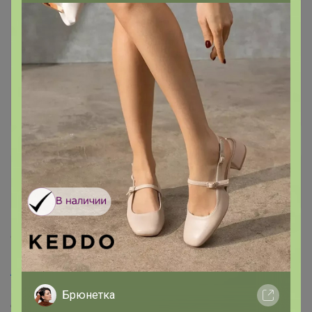
Каталог
Сумки мужские ( СКИДКИ ДО 70%)
Tasha38
Магистр
9 января, 2023 22:11
Artemida
, Прямая оплата картой невозможна. В
выборе периода действия карты нет 2022 года,а банки
Брюнетка
сейчас карты не меняют,просто продлевают. Как