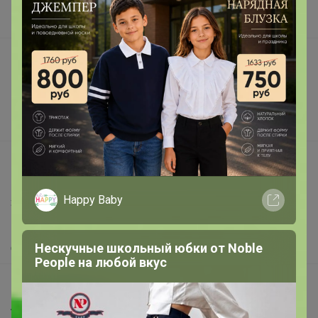
Наша команда
В наличии
Подарочные сертификаты
Реклама на сайте
Поставщикам
Вакансии
support@24-ok.ru
Написать в поддержку
Happy Baby
Защита покупателя
Помощь
Нескучные школьный юбки от Nоblе
О нас
Реoplе на любой вкус
Все предложения
Анонсы