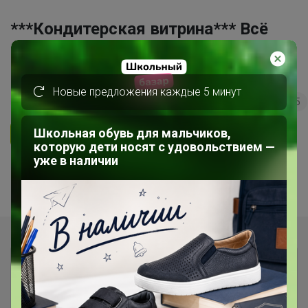
***Кондитерская витрина*** Всё
для кондитеров и любителей
вкусно поесть!
Новые предложения каждые 5 минут
95
5.0
35.7K
36.3K
3.7K
5
Школьная обувь для мальчиков,
Ответить
которую дети носят с удовольствием —
уже в наличии
1
2
Показаны записи
1-10
из
16
.