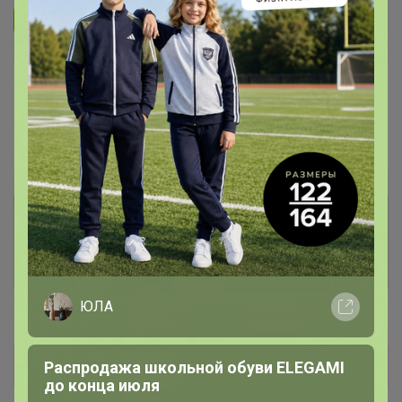
Подписаться на организатора
1.7K
В архиве
Собрано
—
100 %
~ 5 дней
Ожидание
Комментарии к лотам
3.7K
Отзывы участников
12K
ЮЛА
Новости
Прямая оплата!
Распродажа школьной обуви ELEGAMI
до конца июля