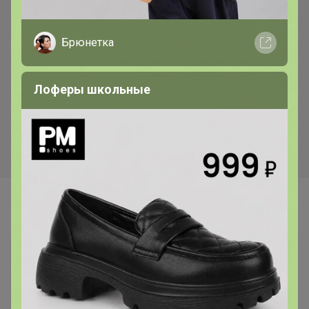
Хит
Скидка
Брюнетка
370р
338р
Смесь Сырная для
Бумага для выпекания
приготовления хлебо-
38*50м с 2сторонней
Лоферы школьные
булочных изделий (аналог
силиконизацией Горница,
Боу де Кежо), 1 кг
коричн/белая, рул
Самые желанные