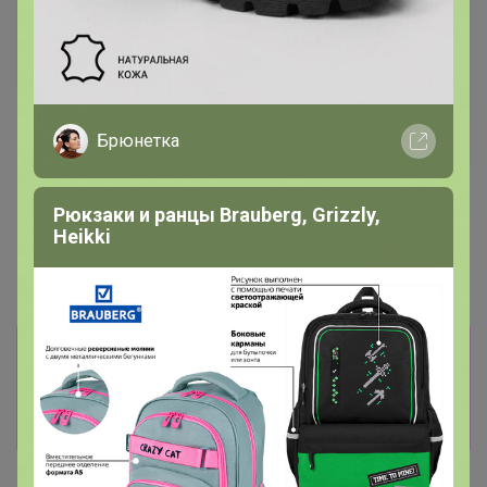
Хит
376р
Брюнетка
ТЕГРАЛ МОЙСТ
Хит
ШОКОЛАДНЫЙ КЕЙК смесь
д/шок.кекса 1 кг
83р
Рюкзаки и ранцы Brauberg, Grizzly,
Крахмал кукурузный Амилко
Heikki
1кг
Информация о заказах доступна
лишь членам клуба
Показать