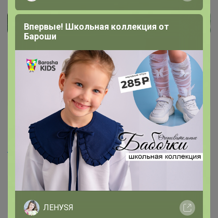
Впервые! Школьная коллекция от
Бароши
Tasha38
Магистр
10 января, 2023 08:30
Artemida
, ждем.
ВРеднаяЯ
Магистр
ЛЕНУSЯ