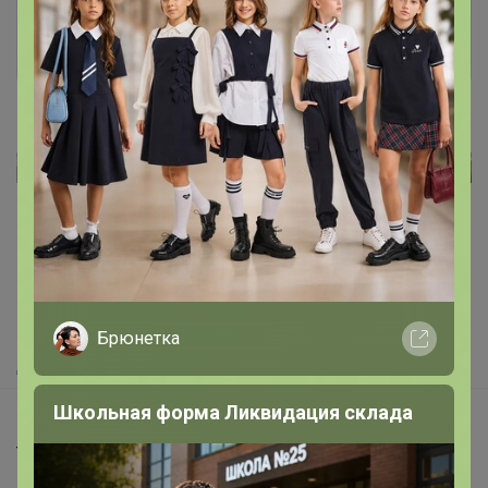
Войти
Зарегистрироваться
Реклама
Как здесь все устроено?
Как сделать заказ?
Как получить?
Брюнетка
Доставка
Школьная форма Ликвидация склада
Шоурумы
Торговые марки