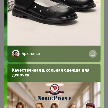
1
2
Показаны записи
1-10
из
16
.
Брюнетка
Качественная школьная одежда для
девочек
Чтобы ответить или задать вопрос
необходимо авторизоваться на сайте
Это займет меньше минуты