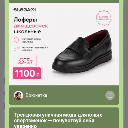
Описание
Условия участия
Ключевые даты
История проведённых выкупов
Cтраничка организатора
Другие СП организатора Артемида
Брюнетка
Сайт закупки
Трендовая уличная мода для юных
спортсменок — почувствуй себя
Торговые марки
уверенно