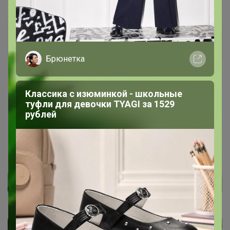
Артемида
Бронзовый организатор
Брюнетка
10 января, 2023 13:53
Классика с изюминкой - школьные
туфли для девочки TYAGI за 1529
ВРеднаяЯ
, все хорошо, оплаты проходят.
рублей
Попробуйте зайти на сайт через другой браузер и с
него сделать оплату.