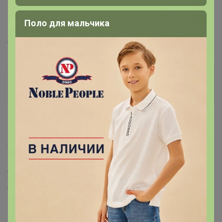
10 января, 2023 11:15
Поло для мальчика
Artemida
, напишите, пожалуйста, когда починят
Артемида
Бронзовый организатор
10 января, 2023 11:38
Tasha38
,
ВРеднаяЯ
, здравствуйте 🌸
‌уже все починили, вчера поздно вечером.
‌Оплаты проходят, теперь дату пишем сами