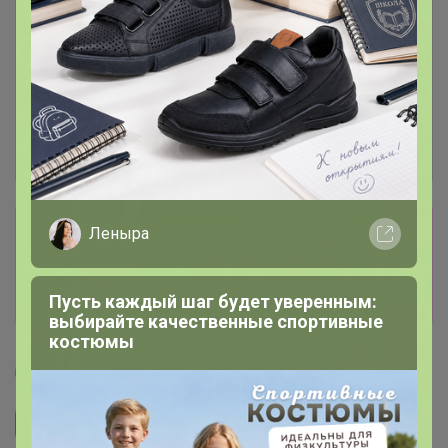
Сбор заказов в данной закупке
Леныра
завершен
Перейти к текущей закупке
Пусть каждый шаг будет уверенным:
выбирайте качественные спортивные
костюмы
Артемида
Подписаться на закупку
893