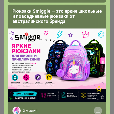
платить?
Рюкзаки Smiggle — это яркие школьные
и повседневные рюкзаки от
австралийского бренда
Артемида
Бронзовый организатор
1
9 января, 2023 22:29
Tasha38
, здравствуйте 🌸да в курсе уже этой
проблемы. Прошло обновление и почему-то теперь
2023 год только выходит.
Напишу сейчас в тех. Поддержку.
Эмилия!