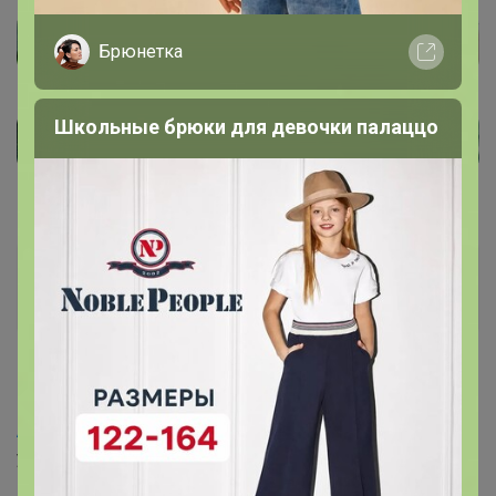
Брюнетка
Школьные брюки для девочки палаццо
ВРеднаяЯ
Магистр
10 января, 2023 13:37
Artemida
, к сожалению нет - я и первый раз сегодня
утром пыталась оплатить и второй сейчас - отклоняют
платеж и все, не понимаю, как нужно сделать