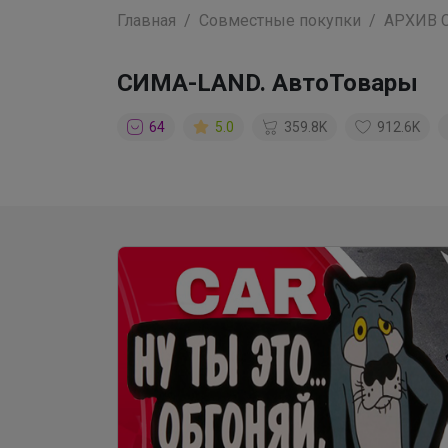
Главная
Совместные покупки
АРХИВ 
СИМА-LAND. АвтоТовары
64
5.0
359.8K
912.6K