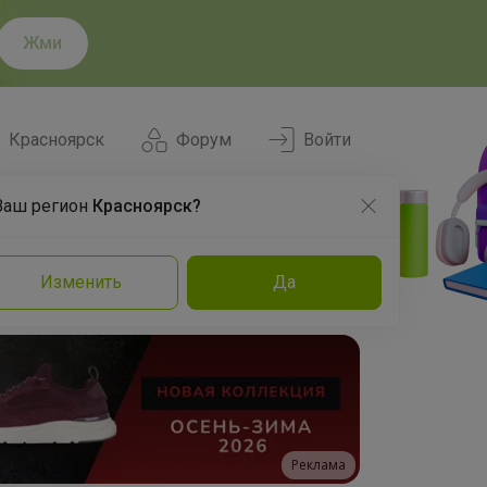
Жми
Красноярск
Форум
Войти
Ваш регион
Красноярск?
Нравится
Заказы
Изменить
Да
и
Команда
Торговые марки
Эксперты
Реклама