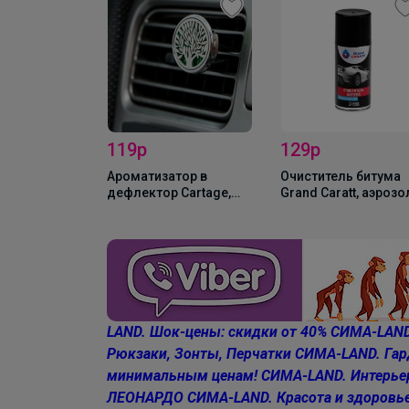
119р
129р
 чистки
Ароматизатор в
Очиститель битума
ступных
дефлектор Cartage,
Grand Caratt, аэрозо
оне авто, 22
Денежное дерево,
210 мл
й
лимон
LAND. Шок-цены: скидки от 40%
СИМА-LAND
Рюкзаки, Зонты, Перчатки
СИМА-LAND. Гард
минимальным ценам!
СИМА-LAND. Интерье
ЛЕОНАРДО
СИМА-LAND. Красота и здоровь