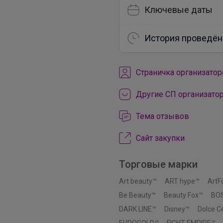
Ключевые даты
История проведён
Cтраничка организатор
Другие СП организато
Тема отзывов
Сайт закупки
Торговые марки
Art beauty™
ART hype™
ArtF
Be Beauty™
Beauty Fox™
BO
DARK LINE™
Disney™
Dolce 
EUROGOLD™
FIGHT EMPIRE™