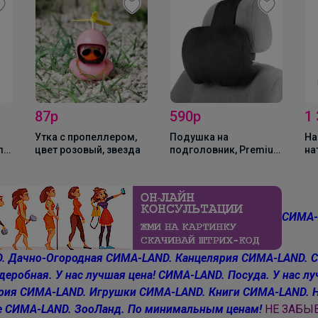
Школьные брюки для девочек и мальчиков
87р
590р
1
Утка с пропеллером,
Подушка на
На
ль,
цвет розовый, звезда
подголовник, Premium
на
MB, 28×22 см, черная
ко
СИМА-
. Дачно-Огородная
СИМА-LAND. Канцелярия
СИМА-LAND. С
еробная. У нас лучшая цена!
СИМА-LAND. Посуда. У нас лу
рия
СИМА-LAND. Игрушки
СИМА-LAND. Книги
СИМА-LAND. 
мозаика
е
СИМА-LAND. ЗооЛанд. По минимальным ценам!
НЕ ЗАБЫВ