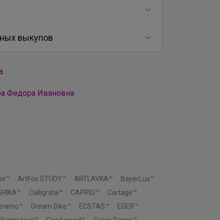
ных выкупов
а
ра Федора Ивановна
ox™
ArtFox STUDY™
ARTLAVKA™
BayerLux™
SHIKA™
Calligrata™
CAPPIO™
Cartage™
Ceramo™
Dream Bike™
ECSTAS™
EGER™
Funny toys™
Good wood™
Grace Dance™