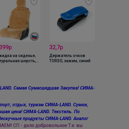
 399р
32,7р
790р
кидка на сиденье,
Держатель очков
Детектор к
туральная шерсть,
TORSO, зажим, синий
Baseus, ант
ричневая
обнаружени
камер, 60 мА
LAND. Самая Сумасшедшая Закупка!
СИМА-
порт, отдых, туризм
СИМА-LAND. Сумки,
чшая цена!
СИМА-LAND. Текстиль. По
Нескучные продукты
СИМА-LAND. Аналог
АЕМ! СП - дело добровольное Т.е. вы