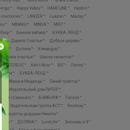
eengo™
Happy Valley™
HARD LINE™
Hasbro™
p memories™
LANCER™
Luazon™
Maclay™
You™
MINAKU™
MINSA™
MIST™
 Узор™
Банная забава™
БУКВА-ЛЕНД™
во™
Дарите Счастье™
Доброе дерево™
ровъ™
Доляна™
Командор™
Фабрика счастья™
Школа талантов™
e™
ГЕЛЕОС™
Koh-I-Noor™
BIC™
Disney™
n Home™
БУКВА-ЛЕНД™
К™
Маша и Медведь™
Синий трактор™
о™
Издательский дом ПИТЕР™
й дом «Самокат»™
БОМБОРА™
Fanzon™
ЕЗ™
Издательская группа АСТ™
Bestway™
™
Рецепты дедушки Никиты™
ТЕЛЬ™
ДОЛЯНА™
LoveLife™
Экономь и Я™
актура™
Страна Карнавалия™