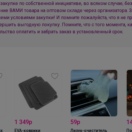
 закупке по собственной инициативе, во всяком случае, бе
ение ВАМИ товара на оптовом складе через организатора.
В школу с радостью! всё в наличии
семи условиями закупки! И помните пожалуйста, что я не 
ершить выгодную покупку. Помните, что с того момента, 
ельство оплатить и забрать заказ в установленный срок.
1 349р
59р
1
ых
EVA-коврики
Лизун-очиститель
По