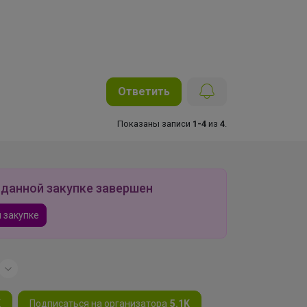
Ответить
Показаны записи
1-4
из
4
.
 данной закупке завершен
 закупке
K
Подписаться на организатора
5.1K