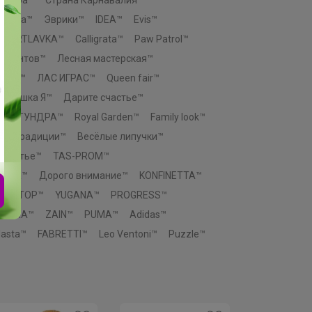
атива™
Эврики™
IDEA™
Evis™
ARTLAVKA™
Calligrata™
Paw Patrol™
талантов™
Лесная мастерская™
ктор™
ЛАС ИГРАС™
Queen fair™
Крошка Я™
Дарите счастье™
™
ТУНДРА™
Royal Garden™
Family look™
ые традиции™
Весёлые липучки™
 счастье™
TAS-PROM™
elica™
Дорого внимание™
KONFINETTA™
ONLITOP™
YUGANA™
PROGRESS™
XTURA™
ZAIN™
PUMA™
Adidas™
asta™
FABRETTI™
Leo Ventoni™
Puzzle™