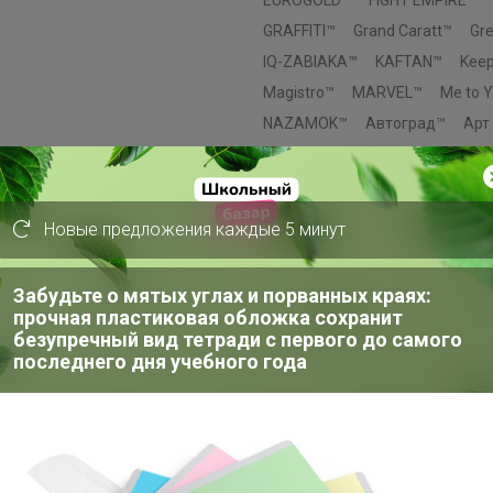
GRAFFITI™
Grand Caratt™
Gr
IQ-ZABIAKA™
KAFTAN™
Kee
Magistro™
MARVEL™
Me to 
NAZAMOK™
Автоград™
Арт
Выбражулька™
Дарим Краси
Доброе здоровье™
Добропа
Маша и медведь™
Пижон™
Новые предложения каждые 5 минут
Эврики™
Этель™
ErichKraus
Paw Patrol™
Hasbro™
Luazo
Забудьте о мятых углах и порванных краях:
Лесная мастерская™
Мастер 
прочная пластиковая обложка сохранит
безупречный вид тетради с первого до самого
Смешарики™
AKUBA™
Эксм
последнего дня учебного года
Эксмодетство™
Издательски
Комильфо™
МОЗАИКА-СИНТ
INTEX™
SAFEX™
Мой выбор
Добропаровъ™
Greengo™
Э
Крошка Я™
Уральская мануф