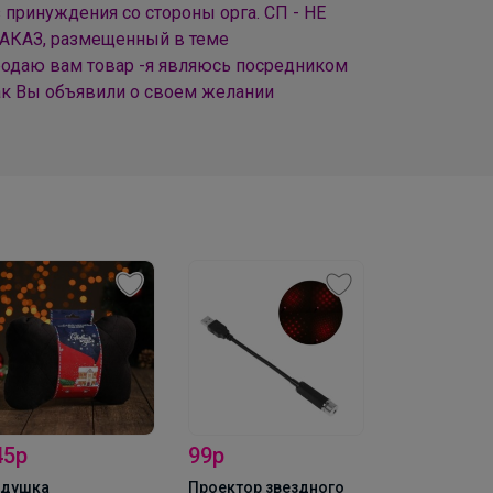
з принуждения со стороны орга. СП - НЕ
 ЗАКАЗ, размещенный в теме
продаю вам товар -я являюсь посредником
как Вы объявили о своем желании
45р
99р
149р
душка
Проектор звездного
Подвеска цу