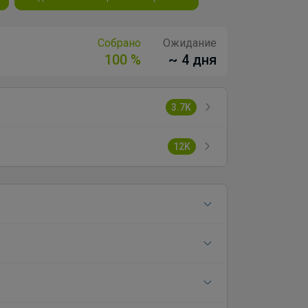
Собрано
Ожидание
100 %
~ 4 дня
3.7K
12K