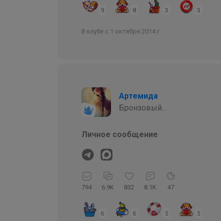
9
8
3
3
В клубе с 1 октября 2014 г.
Артемида
Бронзовый
организатор
Личное сообщение
794
6.9K
832
8.1K
47
6
6
5
5