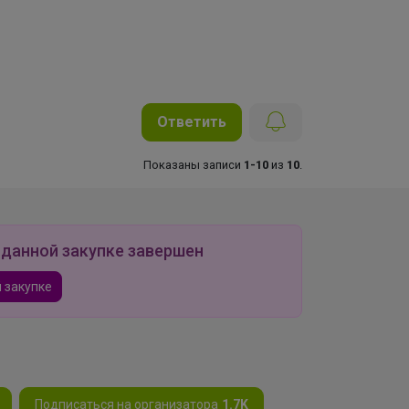
Ответить
Показаны записи
1-10
из
10
.
 данной закупке завершен
 закупке
Подписаться на организатора
1.7K