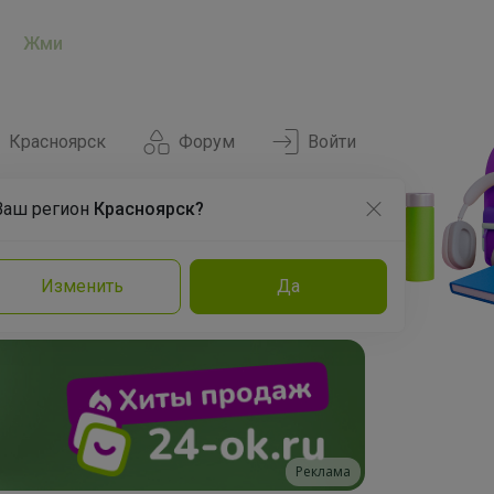
Жми
Красноярск
Форум
Войти
Ваш регион
Красноярск?
Нравится
Заказы
Изменить
Да
и
Команда
Торговые марки
Эксперты
Реклама