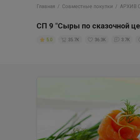
Главная
Совместные покупки
АРХИВ 
СП 9 "Сыры по сказочной це
5.0
35.7K
36.3K
3.7K