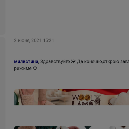
2 июня, 2021 15:21
Брюнетка
милистина
, Здравствуйте 🌺 Да конечно,открою за
режиме 🌻
Стильные и продуманные до мелочей рюкзаки
GRIZZLY