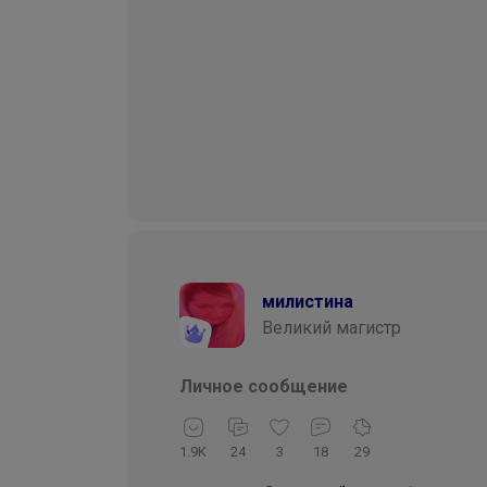
милистина
Великий магистр
Личное сообщение
1.9K
24
3
18
29