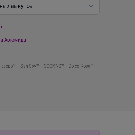
ных выкупов
а
ра Артемида
 озеро™
Sen Soy™
COOKING™
Dolce-Rosa™