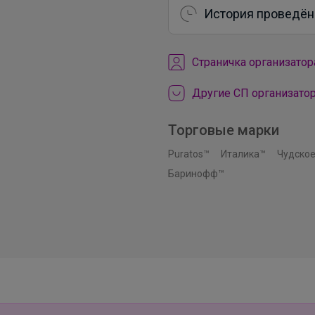
История проведён
Cтраничка организатор
Другие СП организато
Торговые марки
Puratos™
Италика™
Чудское
Баринофф™