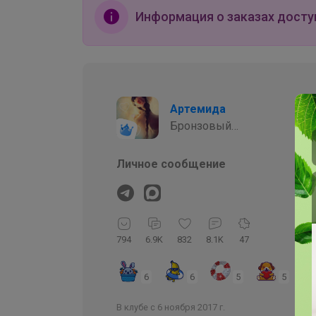
Информация о заказах досту
Артемида
Бронзовый
организатор
Личное сообщение
794
6.9K
832
8.1K
47
6
6
5
5
В клубе с 6 ноября 2017 г.