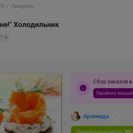
СП
Продукты
не!" Холодильник
4
Сбор заказов в
Перейти к текущей
Артемида
Подписаться на закупку
893