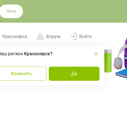
Жми
Красноярск
Форум
Войти
Ваш регион
Красноярск?
Нравится
Заказы
Изменить
Да
и
Команда
Торговые марки
Эксперты