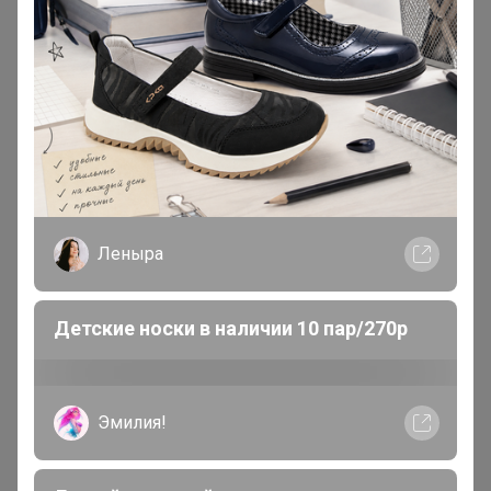
Мама Настеньки
Великий магистр
В теме "DM.de - косметика и витамины от
известных производителей Германии. Выкуп non-
stop"
18 ноября, 2025 19:11
Леныра
MarinaNM
, добрыв вечер! А есть таблетки типо
Венарус?
Детские носки в наличии 10 пар/270р
1
2
3
4
5
Эмилия!
Показаны записи
1-10
из
2 105
.