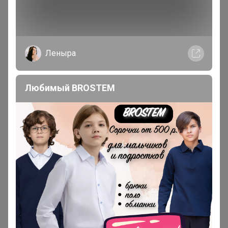
Мама Настеньки
Великий магистр
Леныра
В теме "Shilco ❤ Спортивная коллекция для нее (до
66р) и для него (до 84р) ❤ Футболки, рашгарды,
брюки, леггинсы, толстовки, жилеты"
Любимый BROSTEM
1 января, 2026 15:11
Добрый день! Подскажите в 2023 году брала Брюки
женские 024F12 были на рост 174 . а сейчас только
168. А есть замеры брюк? т.к мы рост 176 и нам 174
были очень хорошо. А на счет роста 168 сомнения...
Мама Настеньки
Великий магистр