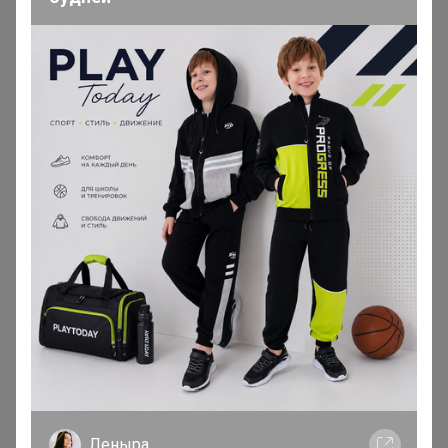
В теме "ICEDREAM - мороженое. И даже есть
алкогольное. Сиропы,кофе,пончики,глинтвейны.
Сбор к 23 февраля"
23 мая, 2026 16:56
Здравствуйте, подскажите новая закупка будет?
Мама Настеньки
Великий магистр
В теме "Shilco ❤ Спортивная коллекция для нее (до
66р) и для него (до 84р) ❤ Футболки, рашгарды,
брюки, леггинсы, толстовки, жилеты"
19 января, 2026 14:32
Леныра