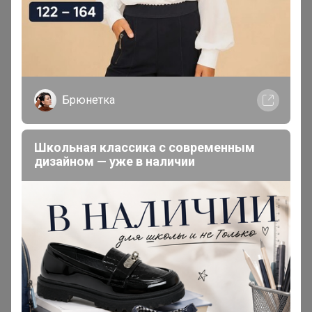
MarinaNM
, Здравствуйте подскажите
La Roche-Posay
Lipikar Успокаивающий гель для умывания Защитный
1 л, доставка сколько будет примерно?
Брюнетка
Мама Настеньки
Великий магистр
Школьная классика с современным
дизайном — уже в наличии
В теме "ICEDREAM - мороженое. И даже есть
алкогольное"
7 декабря, 2025 19:40
ЮЛА
, Добрый вечер! Эта закупка примерно когда
будет в ЦР?