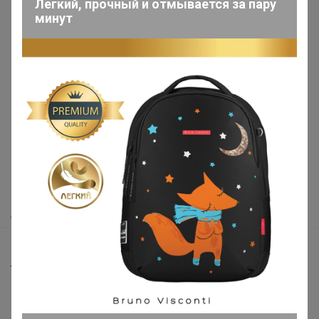
Легкий, прочный и отмывается за пару
минут
Реклама
Как здесь все устроено?
Как сделать заказ?
Как получить?
Доставка
Шоурумы
Торговые марки
Наша команда
В наличии