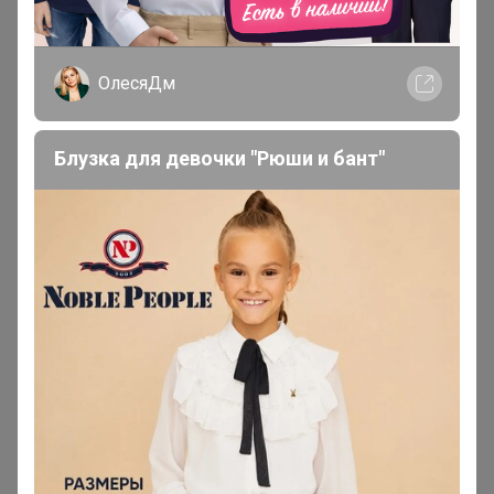
В теме "Вербена - пятигорская гомеопатическая
аптечка"
ОлесяДм
24 декабря, 2025 12:33
Блузка для девочки "Рюши и бант"
Bonditka
, добрый день! Подскажите когда ожидать
эту закупку?
Мама Настеньки
Великий магистр
В теме "Аптечная косметика Франции (внутр рынок
Европы). -30% Bioderma atoderm"
15 декабря, 2025 14:19