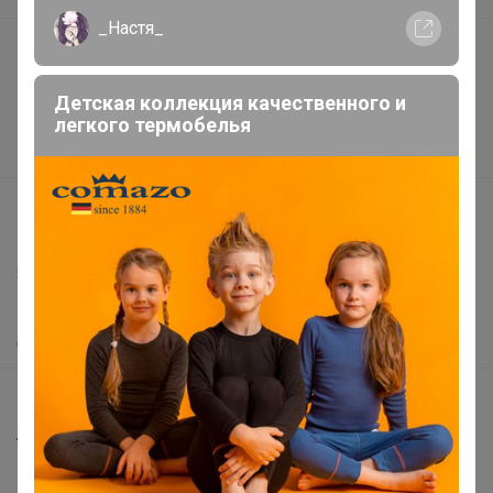
_Настя_
Подарочные сертификаты
Реклама на сайте
Детская коллекция качественного и
Поставщикам
легкого термобелья
Вакансии
support@24-ok.ru
Написать в поддержку
Защита покупателя
Помощь
О нас
Все предложения
Анонсы
Новости