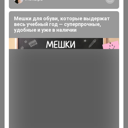
Irika
, в р 48, Нам только длину этих брюк можно
Мешки для обуви, которые выдержат
внутренний шаговый и всю длину
весь учебный год — суперпрочные,
удобные и уже в наличии
Мама Настеньки
Великий магистр
В теме "Shilco ❤ Спортивная коллекция для нее (до
66р) и для него (до 84р) ❤ Футболки, рашгарды,
брюки, леггинсы, толстовки, жилеты"
18 января, 2026 19:14
Irika
, ответьте пожалуйста на вопрос