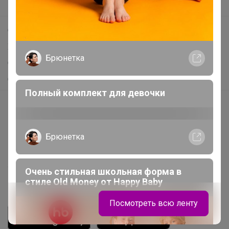
Поддержка альпак
Самое выгодное
Хиты продаж
Брюнетка
Самое желанное
Самое быстрое
Полный комплект для девочки
Начать зарабатывать с 24-ok
Picabox.ru - Лучшее место для ваших изображений
Брюнетка
Розыгрыш - Генератор случайных чисел
Пульс нашего маркетплейса
Укорачиватель ссылок
Очень стильная школьная форма в
стиле Old Money от Нappy Вaby
Посмотреть всю ленту