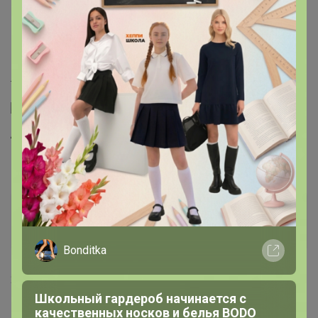
встретилась информация.
Ювелир на Мира, 16. Ремонт, изготовление, тел.
89082120317
--------------------------------------------------------------------------------------------
Вайбер - жми и задавай вопросы! Мой номер 89029462121
Аквамарин – ювелирный завод Топ-10
[img]https//fotoseif.ru/images/2017/10/yr9mdgnehxz2h5jj5c2f.gif"
/>
snoopi
Великий магистр
Bonditka
26 декабря, 2020 11:16
Школьный гардероб начинается с
качественных носков и белья BODO
Бонифаций
, здравствуйте подскажите пожалуйста!