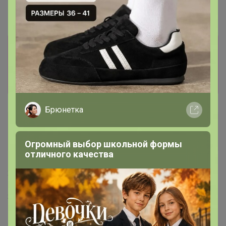
Информация о заказах доступна
лишь членам клуба
Показать
Брюнетка
tank_er
Виртуоз СП
Огромный выбор школьной формы
отличного качества
20 декабря, 2020 13:09
Здравствуйте! вам лс.