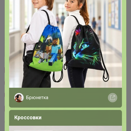
Условия участия
Ключевые даты
История проведённых выкупов
Cтраничка организатора
Другие СП организатора Бонифаций
Тема отзывов
Брюнетка
Сайт закупки
Кроссовки
Торговые марки