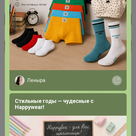
Леныра
Дим@сик.Е
Виртуоз СП
Стильные годы — чудесные с
Happywear!
25 декабря, 2020 20:24
Бонифаций
, здравствуйте! Подскажите, чем отличается
Сустамин черный от белого? Что-то нигде не