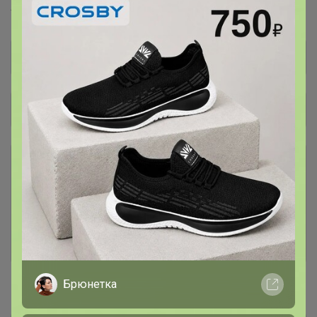
Академия-Т™
Be First™
Общий каталог
Ё-батон новый поставщик,
29
первый выкуп!
В первые выкупы нужно собрать минималку и
по вашим заказам подобрать позиции, которые
будем держать в наличии ) После нескольких
выкупов будет как вся закупка )
Брюнетка
#В наличии