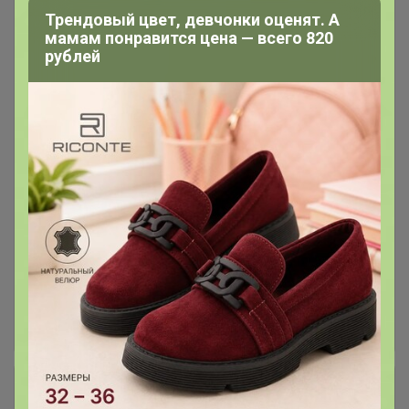
Трендовый цвет, девчонки оценят. А
Магний все формы
12
мамам понравится цена — всего 820
рублей
Витамины и Минералы для
58
спорта, фитнеса и здоровья
Омега-3 (Незаменимые жирные
8
кислоты) все формы и
производители
Для суставов и связок, волос и
24
ногтей
ПРОТЕИН (Высокобелковые
19
смеси) Батончики, Арахисовая
паста
+ Ещё 12 каталогов