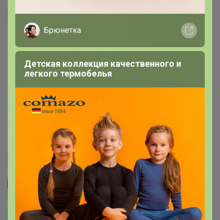
Хиты продаж
Брюнетка
Выбор экспертов
Выбор экспертов
Детская коллекция качественного и
легкого термобелья
Новинка
545р
Комплекс питьевой
Хит
Магний+В6 со вкусом вишни,
565р
450мл, NS
-54%
1 231р
Омега-3 (ПНЖК 1050),
90капс, Naturalsphere