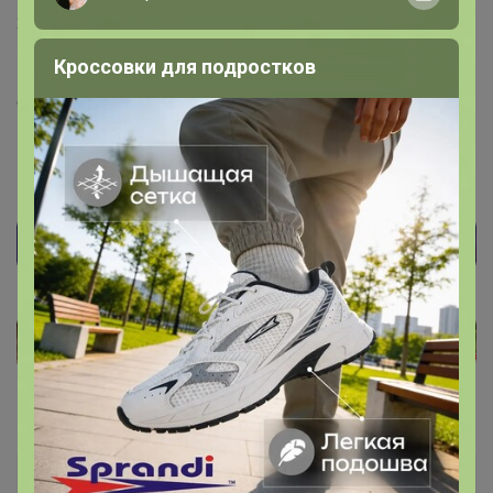
1
26 декабря, 2020 16:35
Кроссовки для подростков
snoopi
, Здравствуйте! Нет пока наличия, в январе
ожидается новая партия ( сейчас скидки большие, так
как у них производство переезжало и задержки
поставок. Скидки дали как компенсацию )
Бонифаций