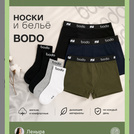
Витамины ViMiLine 60 капс. (приезд на конец января) -
есть в наличии? Мне очень нужно)))) в каталоге
написано что в наличие?!
Бонифаций
Серебряный организатор
Леныра