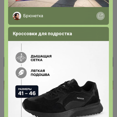
Серебряный организатор
Брюнетка
26 декабря, 2020 16:35
Кроссовки для подростка
Дим@сик.Е
, Вот тут подробная статься
ac-
t.ru/articles/otlichie-sustamina-ot-sustamin/