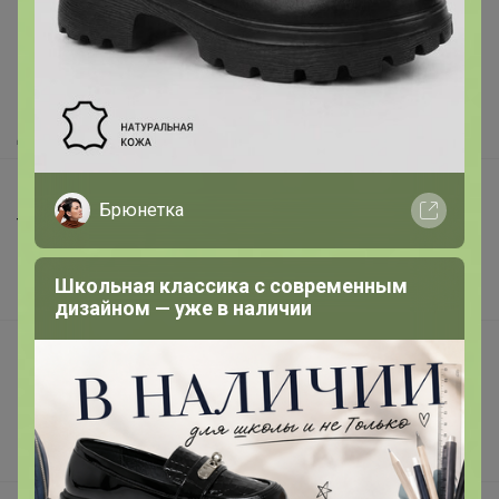
Как здесь все устроено?
Как сделать заказ?
Как получить?
Доставка
Шоурумы
Брюнетка
Торговые марки
Наша команда
Школьная классика с современным
В наличии
дизайном — уже в наличии
Подарочные сертификаты
Реклама на сайте
Поставщикам
Вакансии