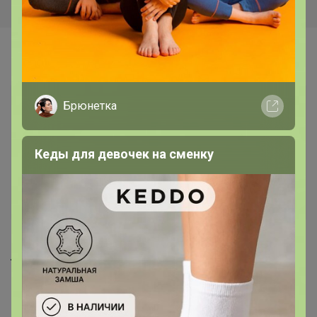
Самые желанные
Брюнетка
Кеды для девочек на сменку
Срок до 14.03.2027
760р
823р
Лютеин с ликопином и бета-
Комплексный коллаген с
каротином, 60 капс. NS
гиалуроновой кислотой,
биотином и витамином С
200г, ананас