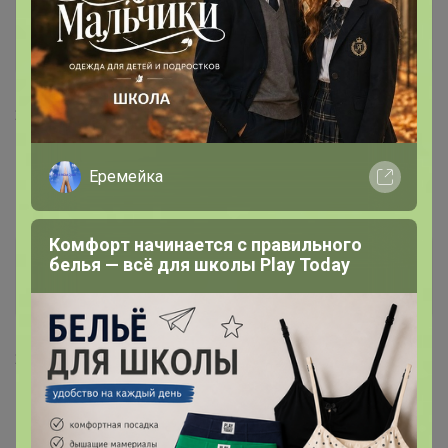
Евгения76
Гений СП
25 декабря, 2020 07:49
Бонифаций
, доброе утро. Подскажите, сустамин форте
Еремейка
в бело-зелёной упаковке появится? Стоит ждать?
Комфорт начинается с правильного
белья — всё для школы Play Today
Бонифаций
Серебряный организатор
25 декабря, 2020 11:01
Евгения76
, Здравствуйте, в последнем разговоре с
поставщиком сроки обозначены на февраль ✍️