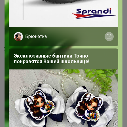
Пани Ева
Великий магистр
3 января, 2021 16:42
Брюнетка
Бонифаций
, здравствуйте. Почти у всех всё выдано, а
у меня "включено в счёт"
Когда ожидать реально Сустамин?
Эксклюзивные бантики Точно
понравятся Вашей школьнице!
Мой обновлённый пристрой - 46,48,50,52
1
2
Показаны записи
1-10
из
11
.