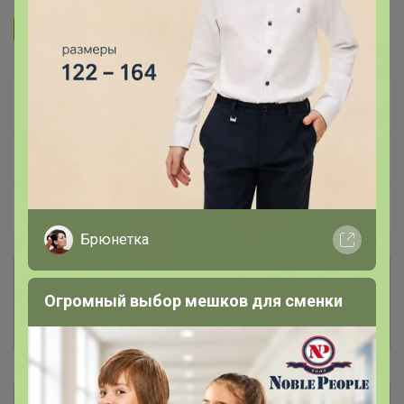
Подписаться на организатора
2.6K
В архиве
Собрано
—
100 %
~ 4 дня
Ожидание
Пристрой
1 лот
Брюнетка
Комментарии к лотам
3.4K
Огромный выбор мешков для сменки
Отзывы участников
15.4K
Описание