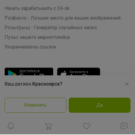
Начать зарабатывать с 24-ok
Picabox.ru - Лучшее место для ваших изображений
Розыгрыш - Генератор случайных чисел
Пульс нашего маркетплейса
Укорачиватель ссылок
Ваш регион
Красноярск?
Продолжая использовать этот сайт и нажимая кнопку
«Принять», вы даёте согласие на обработку файлов
cookie
Брюнетка
Изменить
Да
Подробнее
Принять
© ООО "Лявита", ОГРН 1122468054070, 2012 - 2026
Идеальные школьные футболки PLAY
TODAY— красиво, удобно и по приятным
Политика конфиденциальности