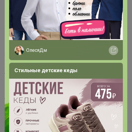
Реклама на сайте
Поставщикам
Вакансии
support@24-ok.ru
Написать в поддержку
ОлесяДм
Защита покупателя
Помощь
Стильные детские кеды
О нас
Все предложения
Анонсы
Новости
Поддержка альпак
Самое выгодное