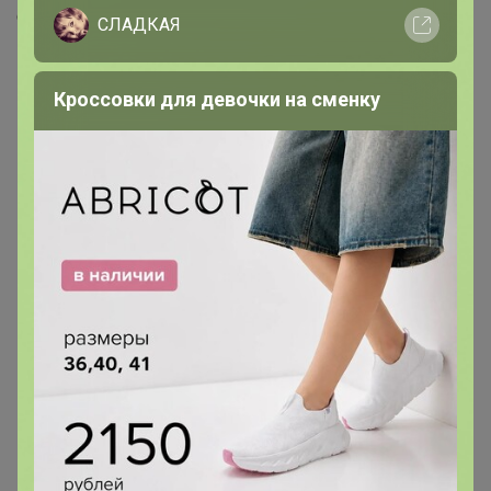
Скопировать ссылку
СЛАДКАЯ
Медали
33
Кроссовки для девочки на сменку
Номинировать на медаль
15
5
4
3
2
1
1
1
1
Друзья в клубе
2