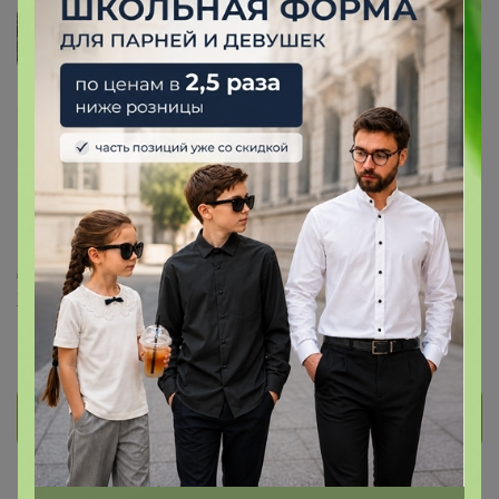
snoopi
Великий магистр
1.6K
433
17
53
33
На сайте 11 часов назад
День рождения 04 ноября
Железногорск
В клубе с 27 января 2013 г.
Личное сообщение