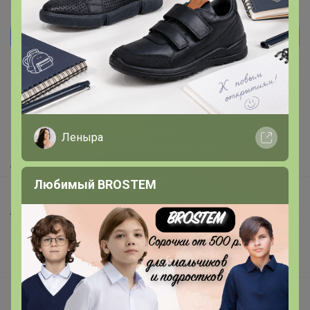
Реклама
Как здесь все устроено?
Как сделать заказ?
Леныра
Как получить?
Доставка
Любимый BROSTEM
Шоурумы
Торговые марки
Наша команда
В наличии
Подарочные сертификаты