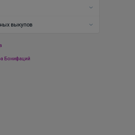
ных выкупов
а
ра Бонифаций