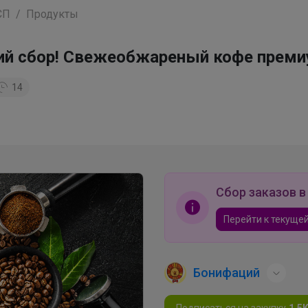
СП
Продукты
й сбор! Свежеобжареный кофе преми
14
Сбор заказов в
Перейти к текущей
Бонифаций
Подписаться на закупку
1.5