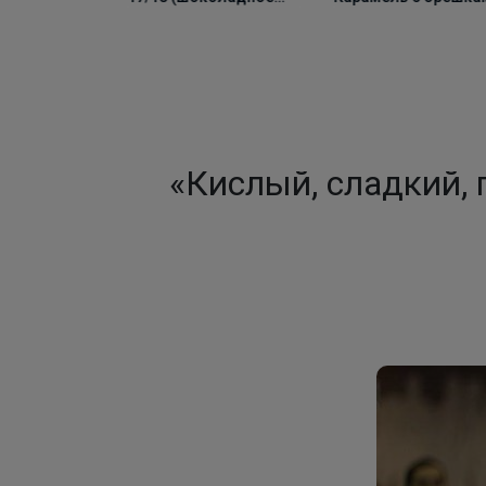
парфе с ореховым
1000г, Зерно
кремом) 1000г, Зерно
«Кислый, сладкий, 