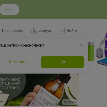
Жми
Красноярск
Форум
Войти
Ваш регион
Красноярск?
Нравится
Заказы
Изменить
Да
и
Команда
Торговые марки
Эксперты
Реклама