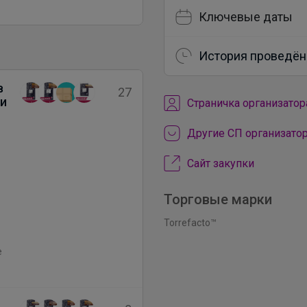
Ключевые даты
История проведён
в
27
ли
Cтраничка организатор
Другие СП организато
Сайт закупки
Торговые марки
Torrefacto™
е