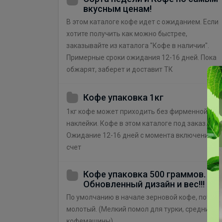
вкусным ценам!
В этом каталоге кофе идет с ожиданием. Если
хотите получить как можно быстрее,
заказывайте из каталога "Кофе в наличии".
Примерные сроки ожидания 12-16 дней. Пока
обжарят, заберет и доставит ТК
Кофе упаковка 1кг
1кг кофе может приходить без фирменной
наклейки. Кофе в этом каталоге под заказ.
Ожидание 12-16 дней с момента включения в
счет
Кофе упаковка 500 граммов.
Обновленный дизайн и вес!!!
По умолчанию в начале зерновой кофе, потом
молотый. (Мелкий помол для турки, средний д
кофемашины)