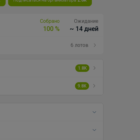
Собрано
Ожидание
100 %
~ 14 дней
6 лотов
1.8K
9.8K