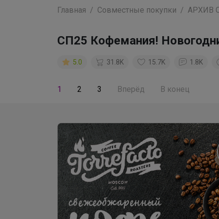
Главная
Совместные покупки
АРХИВ 
СП25 Кофемания! Новогодни
5.0
31.8K
15.7K
1.8K
1
2
3
Вперёд
В конец