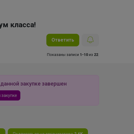
ум класса!
Ответить
Показаны записи
1-10
из
22
.
 данной закупке завершен
 закупке
K
Подписаться на организатора
2.6K