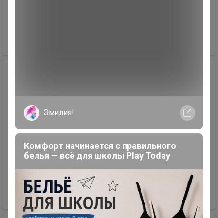
Tagirja
+79135244468
759,80 р.
16
3
3
32
Платье
Эмилия!
Размер: L. Цвет: Белый.
Комфорт начинается с правильного
Продавец
белья — всё для школы Play Today
Изумрудная
+79232950952
1 654,30 р.