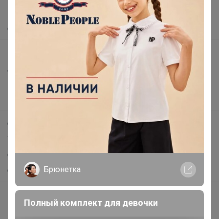
Помощь
О нас
Все предложения
Анонсы
Новости
Поддержка альпак
Самое выгодное
Хиты продаж
Самое желанное
Брюнетка
Самое быстрое
Начать зарабатывать с 24-ok
Полный комплект для девочки
Picabox.ru - Лучшее место для ваших изображений