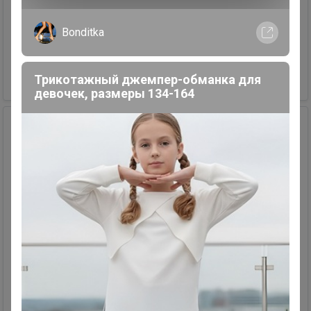
Продавец
Natali12
Bonditka
+79135323223
Трикотажный джемпер-обманка для
1 300,00 р.
девочек, размеры 134-164
13
7
5
34
Рубашка женская
Размер: M.
Продавец
Gidroperid
+79233680090
1 005,60 р.