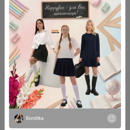
Джемпер-паутинка
Размер: L. Цвет: Коричневый. Не вписался в гардероб. Отвезу в
любой ЦР, передам на межгород
Продавец
Наталуська
+79230163553
600,00 р.
Bonditka