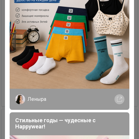
Скидка
42
701
69
490
Джемпер-паутинка
Размер: M. Цвет: Св.бежевый. Не вписался в гардероб. Отвезу в
любой ЦР, передам на межгород
Продавец
Наталуська
+79230163553
600,00 р.
Леныра
Стильные годы — чудесные с
Happywear!
Скидка
42
701
69
490