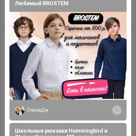
Любимый BROSTEM
+79131847575
1 474,60 р.
ОлесяДм
Школьные рюкзаки Hummingbird и