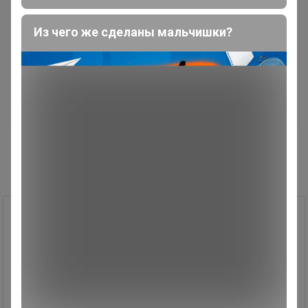
Общий каталог пристроя
Каталог
Из чего же сделаны мальчишки?
Пристрой Одежда
Фильтры
Другие каталоги пристроя
1
2
12
21
9
99
Юбка женская
Размер: L. Цвет: Хаки.