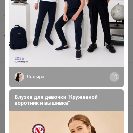
Как получить?
Доставка
Шоурумы
Торговые марки
Наша команда
В наличии
Подарочные сертификаты
Леныра
Реклама на сайте
Поставщикам
Блузка для девочки "Кружевной
Вакансии
воротник и вышивка"
support@24-ok.ru
Написать в поддержку
Защита покупателя