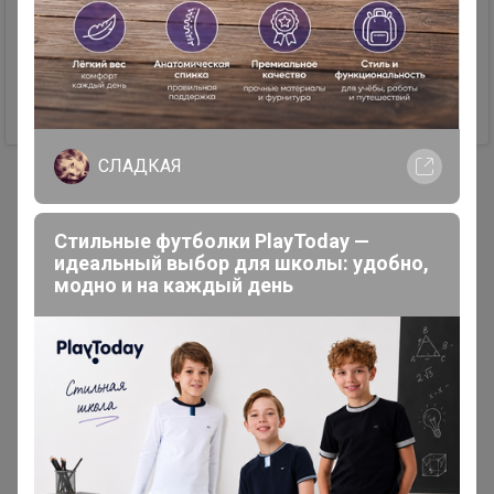
Elena1970
+79080246933
659,52 р.
СЛАДКАЯ
1
2
Показаны записи
1-12
из
23
.
Стильные футболки PlayToday —
идеальный выбор для школы: удобно,
модно и на каждый день
Реклама
Как здесь все устроено?
Как сделать заказ?