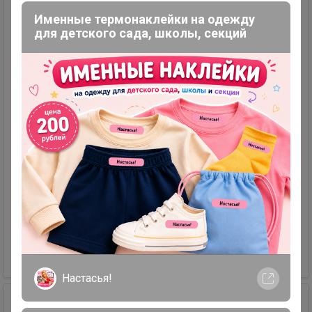
Именные термонаклейки на одежду
для детского сада, школы, секций
10
15
6
53
Платье
Размер: L.
Продавец
озорная
+79835086392
497,50 р.
Настасья!