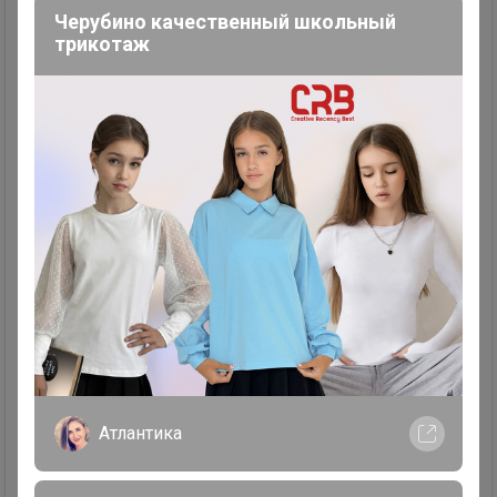
Черубино качественный школьный
трикотаж
12
9
1
65
Платье
Размер: M. Цвет: Синий.
Атлантика
Продавец
katerinichka