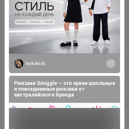
Блузка женская
Размер: S.
Продавец
2882411
+79082245505
576,80 р.
belkakrsk
Рюкзаки Smiggle — это яркие школьные
Новинка
и повседневные рюкзаки от
австралийского бренда
4
2
1
8
Купальник женский, раздельный
Размер: M.
Продавец