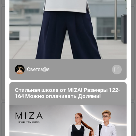
11
2
23
Платье
Размер: M.
Продавец
2882411
Светла@я
+79082245505
Стильная школа от MIZA! Размеры 122-
1 086,50 р.
164 Можно оплачивать Долями!
Новинка
8
4
6