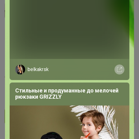
ленка
Великий магистр
6.5K
2.3K
182
4.4K
35
На сайте 8 часов назад
belkakrsk
День рождения 26 марта
Москва
Стильные и продуманные до мелочей
В клубе с 3 июля 2012 г.
рюкзаки GRIZZLY
Личное сообщение