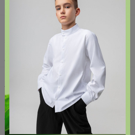
Вакансии
support@24-ok.ru
Написать в поддержку
Защита покупателя
Помощь
О нас
Все предложения
Анонсы
Новости
Поддержка альпак
Самое выгодное
Хиты продаж