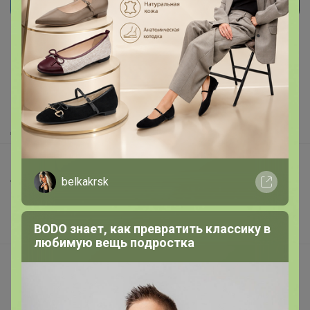
Реклама
Как здесь все устроено?
Как сделать заказ?
Как получить?
Доставка
Шоурумы
belkakrsk
Торговые марки
Наша команда
BODO знает, как превратить классику в
В наличии
любимую вещь подростка
Подарочные сертификаты
Реклама на сайте
Поставщикам