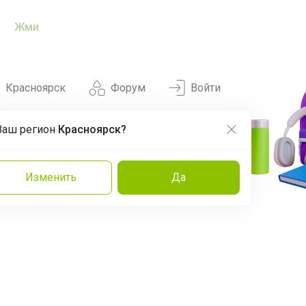
Жми
Красноярск
Форум
Войти
Ваш регион
Красноярск?
Нравится
Заказы
Изменить
Да
и
Команда
Торговые марки
Эксперты