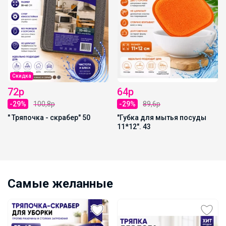
73р
64р
8р
-29%
102,2р
-29%
89,6р
- скрабер" 50
"Губка для мытья посуды
"Губка для мытья посуды
15*15" 44
11*12". 43
Самые желанные