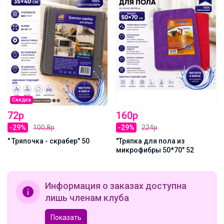
Скидка
72р
160р
-29%
100,8р
-29%
224р
" Тряпочка - скрабер" 50
"Тряпка для пола из
микрофибры 50*70" 52
Информация о заказах доступна
лишь членам клуба
Показать