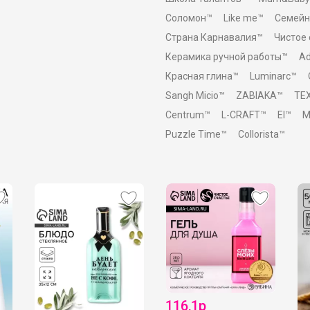
Соломон™
Like me™
Семейн
Страна Карнавалия™
Чистое
Керамика ручной работы™
Ad
Красная глина™
Luminarc™
Sangh Micio™
ZABIAKA™
TE
Centrum™
L-CRAFT™
El™
M
Puzzle Time™
Collorista™
116,1р