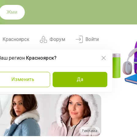
Жми
Красноярск
Форум
Войти
Ваш регион
Красноярск?
Нравится
Заказы
Изменить
Да
и
Команда
Торговые марки
Эксперты
Реклама