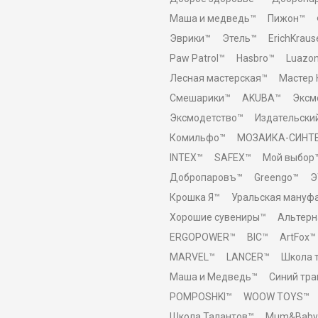
Маша и медведь™
Пижон™
Эврики™
Этель™
ErichKraus
Paw Patrol™
Hasbro™
Luazo
Лесная мастерская™
Мастер 
Смешарики™
AKUBA™
Эксм
Эксмодетство™
Издательски
Комильфо™
МОЗАИКА-СИНТ
INTEX™
SAFEX™
Мой выбор
Добропаровъ™
Greengo™
Э
Крошка Я™
Уральская мануф
Хорошие сувениры™
Альтерн
ERGOPOWER™
BIC™
ArtFox™
MARVEL™
LANCER™
Школа 
Маша и Медведь™
Синий тра
POMPOSHKI™
WOOW TOYS™
Школа Талантов™
Mum&Baby