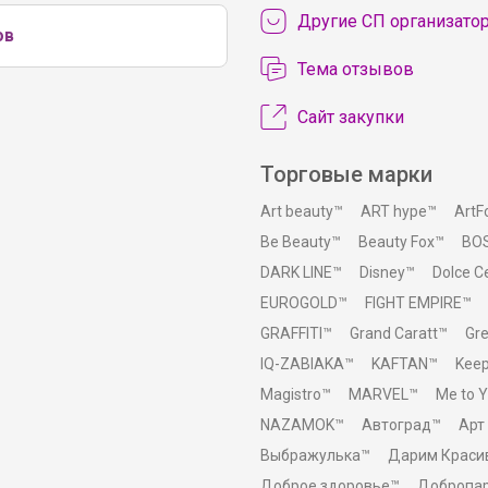
Другие СП организато
ов
Тема отзывов
Сайт закупки
Торговые марки
Art beauty™
ART hype™
ArtF
Be Beauty™
Beauty Fox™
BO
DARK LINE™
Disney™
Dolce 
EUROGOLD™
FIGHT EMPIRE™
GRAFFITI™
Grand Caratt™
Gr
IQ-ZABIAKA™
KAFTAN™
Kee
Magistro™
MARVEL™
Me to 
NAZAMOK™
Автоград™
Арт
Выбражулька™
Дарим Краси
Доброе здоровье™
Добропа