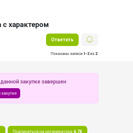
 с характером
Ответить
Показаны записи
1-2
из
2
.
 данной закупке завершен
 закупке
K
Подписаться на организатора
6.7K