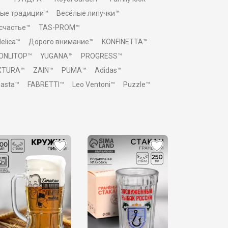
ые традиции™
Весёлые липучки™
 счастье™
TAS-PROM™
elica™
Дорого внимание™
KONFINETTA™
ONLITOP™
YUGANA™
PROGRESS™
XTURA™
ZAIN™
PUMA™
Adidas™
asta™
FABRETTI™
Leo Ventoni™
Puzzle™