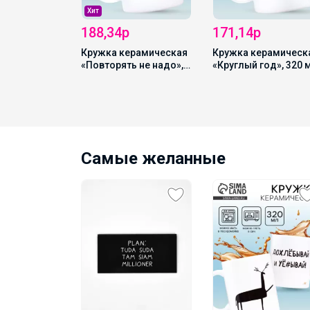
Хит
лубокая
ская Дорого
188,34р
171,14р
«Ням-ням»,
Кружка керамическая
Кружка керамическ
×11×5.5 см
«Повторять не надо»,
«Круглый год», 320 
320 мл, 18+
18+
Самые желанные