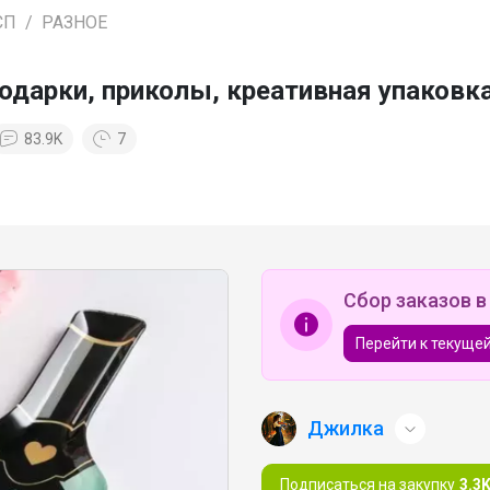
СП
РАЗНОЕ
арки, приколы, креативная упаковка
83.9K
7
Сбор заказов в
Перейти к текущей
Джилка
Подписаться на закупку
3.3