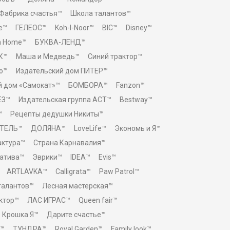
Фабрика счастья™
Школа талантов™
e™
ГЕЛЕОС™
Koh-I-Noor™
BIC™
Disney™
n Home™
БУКВА-ЛЕНД™
К™
Маша и Медведь™
Синий трактор™
о™
Издательский дом ПИТЕР™
й дом «Самокат»™
БОМБОРА™
Fanzon™
ЕЗ™
Издательская группа АСТ™
Bestway™
™
Рецепты дедушки Никиты™
ТЕЛЬ™
ДОЛЯНА™
LoveLife™
Экономь и Я™
актура™
Страна Карнавалия™
атива™
Эврики™
IDEA™
Evis™
ARTLAVKA™
Calligrata™
Paw Patrol™
талантов™
Лесная мастерская™
ктор™
ЛАС ИГРАС™
Queen fair™
Крошка Я™
Дарите счастье™
™
ТУНДРА™
Royal Garden™
Family look™