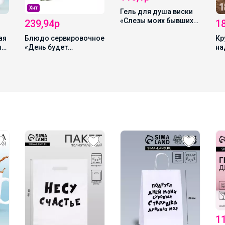
Хит
Гель для душа виски
«Слезы моих бывших»,
239,94р
1
250 мл, аромат
ая
Блюдо сервировочное
Кр
ягодного коктейля,
мл,
«День будет
на
Чистое счастье
интереснее», в форме
эл
бутылки, 11.3×34.5 см,
пи
18+
1