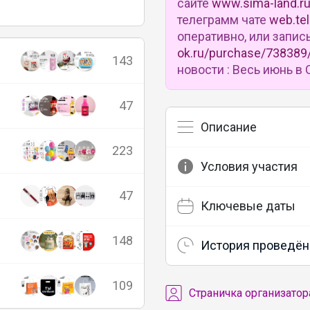
сайте
www.sima-land.r
телеграмм чате
web.te
оперативно, или запис
ok.ru/purchase/738389
143
новости : Весь июнь 
47
Описание
223
Условия участия
47
Ключевые даты
148
История проведён
109
Cтраничка организатор