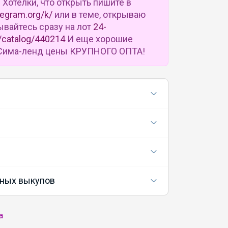
u
Хотелки, что открыть пишите в
legram.org/k/
или в теме, открываю
ывайтесь сразу на лот
24-
/catalog/440214
И еще хорошие
в Сима-ленд цены КРУПНОГО ОПТА!
ных выкупов
а