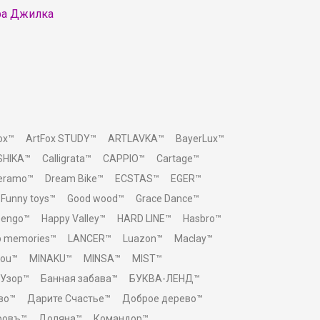
ра Джилка
ox™
ArtFox STUDY™
ARTLAVKA™
BayerLux™
SHIKA™
Calligrata™
CAPPIO™
Cartage™
Ceramo™
Dream Bike™
ECSTAS™
EGER™
Funny toys™
Good wood™
Grace Dance™
eengo™
Happy Valley™
HARD LINE™
Hasbro™
p memories™
LANCER™
Luazon™
Maclay™
You™
MINAKU™
MINSA™
MIST™
 Узор™
Банная забава™
БУКВА-ЛЕНД™
во™
Дарите Счастье™
Доброе дерево™
ровъ™
Доляна™
Командор™