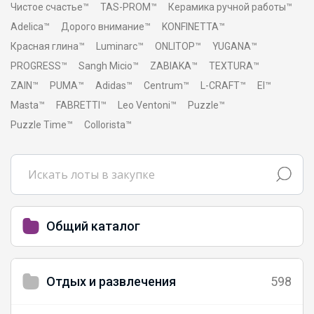
Чистое счастье™
TAS-PROM™
Керамика ручной работы™
Adelica™
Дорого внимание™
KONFINETTA™
Красная глина™
Luminarc™
ONLITOP™
YUGANA™
PROGRESS™
Sangh Micio™
ZABIAKA™
TEXTURA™
ZAIN™
PUMA™
Adidas™
Centrum™
L-CRAFT™
El™
Masta™
FABRETTI™
Leo Ventoni™
Puzzle™
Puzzle Time™
Collorista™
Общий каталог
Отдых и развлечения
598