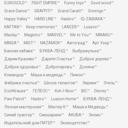
EUROGOLD™
FIGHT EMPIRE™
Funny toys™
Good wood™
Grace Dance™
GRAFFITI™
Grand Caratt™
Greengo™
Happy Valley™
HARD LINE™
Hasbro™
IQ-ZABIAKA™
KAFTAN™
Keep memories™
LANCER™
Luazon™
Maclay™
Magistro™
MARVEL™
Me to You™
MINAKU™
MINSA™
MIST™
NAZAMOK™
Автоград™
Арт Узор™
Банная забава™
БУКВА-ЛЕНД™
Выбражулька™
Дарим Красиво™
Дарите Счастье™
Доброе дерево™
Доброе здоровье™
Добропаровъ™
Доляна™
Командор™
Маша и медведь™
Пижон™
Фабрика счастья™
Школа талантов™
Эврики™
Этель™
ErichKrause™
ГЕЛЕОС™
Koh-I-Noor™
BIC™
Disney™
Paw Patrol™
Hasbro™
Luazon Home™
БУКВА-ЛЕНД™
Лесная мастерская™
Мастер К™
Маша и Медведь™
Синий трактор™
Смешарики™
AKUBA™
Эксмо™
Издательский дом ПИТЕР™
Эксмодетство™