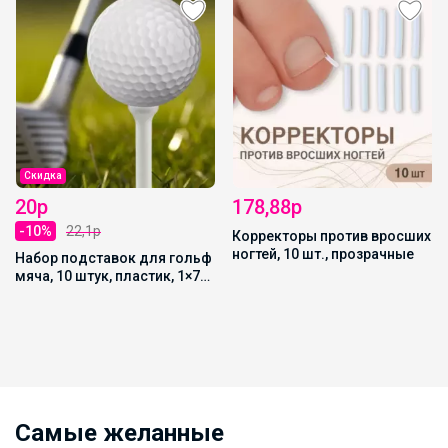
Скидка
20р
178,88р
-10%
22,1р
Корректоры против вросших
ногтей, 10 шт., прозрачные
Набор подставок для гольф
мяча, 10 штук, пластик, 1×7
см, белый
Самые желанные