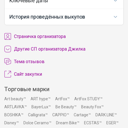
Ключевые даты
История проведённых выкупов
Cтраничка организатора
Другие СП организатора Джилка
Тема отзывов
Сайт закупки
Торговые марки
Art beauty™
ART hype™
ArtFox™
ArtFox STUDY™
ARTLAVKA™
BayerLux™
Be Beauty™
Beauty Fox™
BOSHIKA™
Calligrata™
CAPPIO™
Cartage™
DARK LINE™
Disney™
Dolce Ceramo™
Dream Bike™
ECSTAS™
EGER™