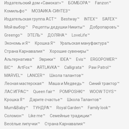
Издательский дом «Самокат»™
БОМБОРА™
Fanzon™
Комильфо™
МОЗАИКА-СИНТЕЗ™
Издательская группа АСТ™
Bestway™
INTEX™
SAFEX™
Мой выбор™
Рецепты дедушки Никиты™
Добропаровъ™
Greengo™
ЭТЕЛЬ™
ДОЛЯНА™
LoveLife™
Экономь и Я™
Крошка Я™
Уральская мануфактура™
Страна Карнавалия™
Хорошие сувениры™
Альтернатива™
Эврики™
IDEA™
Evis™
ERGOPOWER™
BIC™
ArtFox™
ARTLAVKA™
Calligrata™
Paw Patrol™
MARVEL™
LANCER™
Школа талантов™
Лесная мастерская™
Маша и Медведь™
Синий трактор™
ЛАС ИГРАС™
Queen fair™
POMPOSHKI™
WOOW TOYS™
Крошка Я™
Дарите счастье™
Школа Талантов™
Mum&Baby™
ТУНДРА™
Royal Garden™
Family look™
Соломон™
Like me™
Семейные традиции™
Весёлые липучки™
Страна Карнавалия™