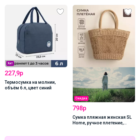
Хит
227,9р
Термосумка на молнии,
объём 6 л, цвет синий
Скидка
798р
Сумка пляжная женская SL
Home, ручное плетение,
хлопок, длина ручек 18.5 см,
40×27 см