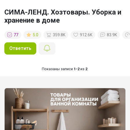
СИМА-ЛЕНД. Хозтовары. Уборка и
хранение в доме
77
5.0
359.8K
912.6K
83.9K
Ответить
Показаны записи
1-2
из
2
.