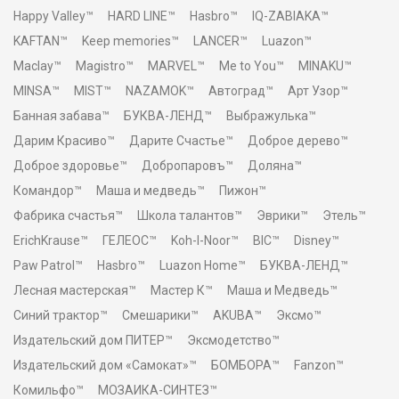
Happy Valley™
HARD LINE™
Hasbro™
IQ-ZABIAKA™
KAFTAN™
Keep memories™
LANCER™
Luazon™
Maclay™
Magistro™
MARVEL™
Me to You™
MINAKU™
MINSA™
MIST™
NAZAMOK™
Автоград™
Арт Узор™
Банная забава™
БУКВА-ЛЕНД™
Выбражулька™
Дарим Красиво™
Дарите Счастье™
Доброе дерево™
Доброе здоровье™
Добропаровъ™
Доляна™
Командор™
Маша и медведь™
Пижон™
Фабрика счастья™
Школа талантов™
Эврики™
Этель™
ErichKrause™
ГЕЛЕОС™
Koh-I-Noor™
BIC™
Disney™
Paw Patrol™
Hasbro™
Luazon Home™
БУКВА-ЛЕНД™
Лесная мастерская™
Мастер К™
Маша и Медведь™
Синий трактор™
Смешарики™
AKUBA™
Эксмо™
Издательский дом ПИТЕР™
Эксмодетство™
Издательский дом «Самокат»™
БОМБОРА™
Fanzon™
Комильфо™
МОЗАИКА-СИНТЕЗ™