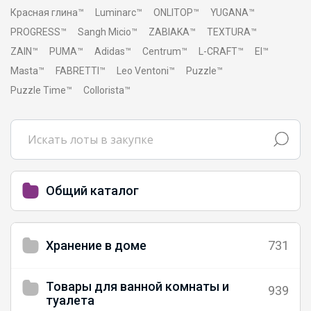
Красная глина™
Luminarc™
ONLITOP™
YUGANA™
PROGRESS™
Sangh Micio™
ZABIAKA™
TEXTURA™
ZAIN™
PUMA™
Adidas™
Centrum™
L-CRAFT™
El™
Masta™
FABRETTI™
Leo Ventoni™
Puzzle™
Puzzle Time™
Collorista™
Общий каталог
Хранение в доме
731
Товары для ванной комнаты и
939
туалета