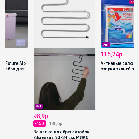
Хит
115,24р
Активные салфетки для
стирки тканей разных
цветов, в зип-локе 50 шт.
Хит
98,9р
-45%
180,6р
Вешалка для брюк и юбок
«Змейка», 33×34 см, МИКС