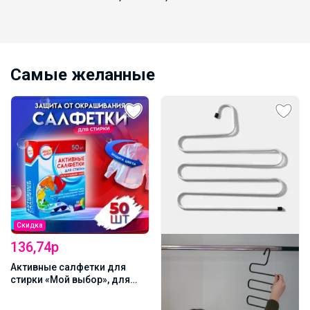
Самые желанные
Хит
146,2р
Цена за 2 шт. Вакуумный
пакет для хранения вещей
Доляна, 60×80 см,
прозрачный