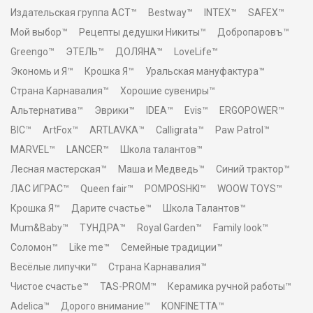
Издательская группа АСТ™
Bestway™
INTEX™
SAFEX™
Мой выбор™
Рецепты дедушки Никиты™
Добропаровъ™
Greengo™
ЭТЕЛЬ™
ДОЛЯНА™
LoveLife™
Экономь и Я™
Крошка Я™
Уральская мануфактура™
Страна Карнавалия™
Хорошие сувениры™
Альтернатива™
Эврики™
IDEA™
Evis™
ERGOPOWER™
BIC™
ArtFox™
ARTLAVKA™
Calligrata™
Paw Patrol™
MARVEL™
LANCER™
Школа талантов™
Лесная мастерская™
Маша и Медведь™
Синий трактор™
ЛАС ИГРАС™
Queen fair™
POMPOSHKI™
WOOW TOYS™
Крошка Я™
Дарите счастье™
Школа Талантов™
Mum&Baby™
ТУНДРА™
Royal Garden™
Family look™
Соломон™
Like me™
Семейные традиции™
Весёлые липучки™
Страна Карнавалия™
Чистое счастье™
TAS-PROM™
Керамика ручной работы™
Adelica™
Дорого внимание™
KONFINETTA™