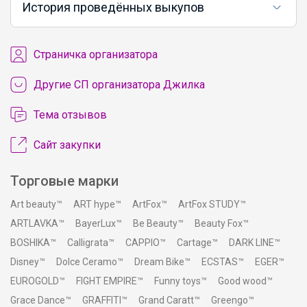
История проведённых выкупов
Cтраничка организатора
Другие СП организатора Джилка
Тема отзывов
Сайт закупки
Торговые марки
Art beauty™
ART hype™
ArtFox™
ArtFox STUDY™
ARTLAVKA™
BayerLux™
Be Beauty™
Beauty Fox™
BOSHIKA™
Calligrata™
CAPPIO™
Cartage™
DARK LINE™
Disney™
Dolce Ceramo™
Dream Bike™
ECSTAS™
EGER™
EUROGOLD™
FIGHT EMPIRE™
Funny toys™
Good wood™
Grace Dance™
GRAFFITI™
Grand Caratt™
Greengo™