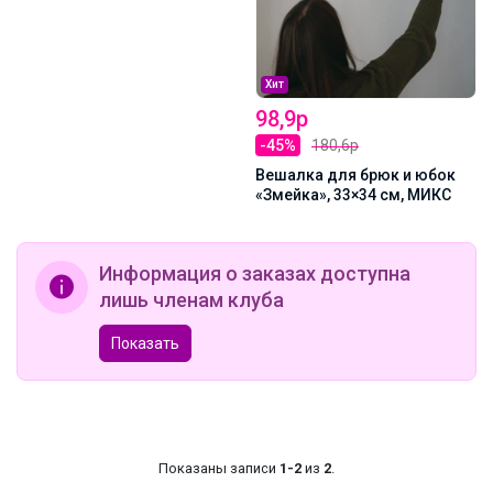
Хит
98,9р
-45%
180,6р
Вешалка для брюк и юбок
«Змейка», 33×34 см, МИКС
Информация о заказах доступна
лишь членам клуба
Показать
Показаны записи
1-2
из
2
.