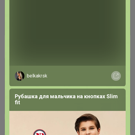
Наборы для шитья
20
Фотофоны
70
#Разное
Детские товары
8
belkakrsk
Зоотовары
38
Рубашка для мальчика на кнопках Slim
fit
Игрушки
140
+ Ещё 64 каталога