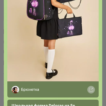
Ключевые даты
История проведённых выкупов
Cтраничка организатора
Другие СП организатора Джилка
Тема отзывов
Сайт закупки
Торговые марки
Art beauty™
ART hype™
ArtFox™
ArtFox STUDY™
Брюнетка
ARTLAVKA™
BayerLux™
Be Beauty™
Beauty Fox™
BOSHIKA™
Calligrata™
CAPPIO™
Cartage™
DARK LINE™
Disney™
Dolce Ceramo™
Dream Bike™
ECSTAS™
EGER™
Школьная форма Deloras на 5+