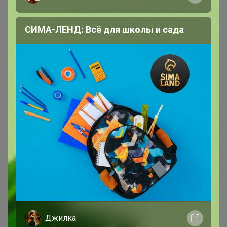
8 июня, 2026 16:25
СИМА-ЛЕНД: Всё для школы и сада
Малахитовая мышь
,
Здравствуйте, тема ушла в архив. Извините, не
увидела открыла
24-ok.ru/lot/1580033878
и
24-
ok.ru/lot/1587422048
и
24-ok.ru/lot/1595957442
и
24-
ok.ru/lot/1599180978
Лот
2
7
25
10
192,64р
Цена за 2 шт. Удобрение для цветов,
органоминеральное, 1 кг
Стоп 10 августа
Джилка
СИМА-ЛЕНД. Дачно-Огородная