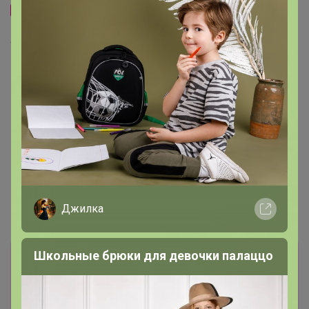
Подарочный ящик,
20.5×34.5×10 см, деревянный
293,26р
Шкатулка для росписи
дерево «Прямоугольная со
стеклянной вставкой», для
творчества, декора, 12
отделений, 3.5×19×15 см
Джилка
Школьные брюки для девочки палаццо
Информация о заказах доступна
лишь членам клуба
Показать