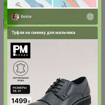
Вейла
Реклама
Туфли на сменку для мальчика
Как здесь все устроено?
Как сделать заказ?
Как получить?
Доставка
Шоурумы
Торговые марки
Наша команда
В наличии