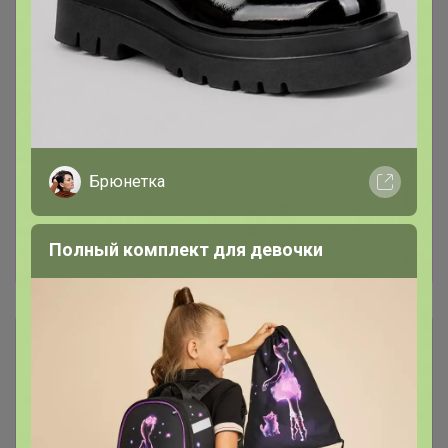
ok.ru/purchase/list
Все заказы будут
объединены в одну закупку. -----------------------
-------------------------------------------------------
Можно выбирать на сайте
www.sima-land.ru
Хотелки, что открыть пишите в телеграмм
чате
web.telegram.org/k/
или в теме,
открываю оперативно, или записывайтесь
Брюнетка
сразу на лот
24-
ok.ru/purchase/738389/catalog/440214
И еще
хорошие новости : Весь июнь в Сима-ленд
Полный комплект для девочки
цены КРУПНОГО ОПТА!
Описание
Условия участия