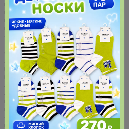
Издательский дом «Самокат»™
БОМБОРА™
Fanzon™
Комильфо™
МОЗАИКА-СИНТЕЗ™
Издательская группа АСТ™
Bestway™
INTEX™
SAFEX™
Мой выбор™
Рецепты дедушки Никиты™
Добропаровъ™
Greengo™
ЭТЕЛЬ™
ДОЛЯНА™
LoveLife™
Экономь и Я™
Крошка Я™
Уральская мануфактура™
Страна Карнавалия™
Хорошие сувениры™
Альтернатива™
Эврики™
IDEA™
Evis™
ERGOPOWER™
BIC™
ArtFox™
ARTLAVKA™
Calligrata™
Paw Patrol™
MARVEL™
LANCER™
Школа талантов™
Лесная мастерская™
Маша и Медведь™
Синий трактор™
ЛАС ИГРАС™
Queen fair™
POMPOSHKI™
WOOW TOYS™
Крошка Я™
Дарите счастье™
Школа Талантов™
Mum&Baby™
ТУНДРА™
Royal Garden™
Family look™
Соломон™
Like me™
Семейные традиции™
Весёлые липучки™
Страна Карнавалия™