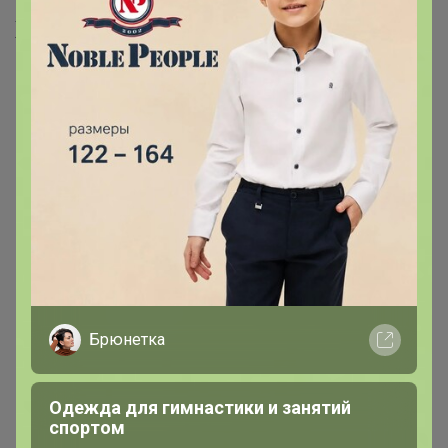
Хиты продаж
Хит
207,26р
-7%
223,27р
Клеевой пистолет ТУНДРА,
Брюнетка
20 Вт, 220 В, шнур 1.2 м,
выключатель, индикатор,
антикапля, 7 мм
Одежда для гимнастики и занятий
спортом
Хит