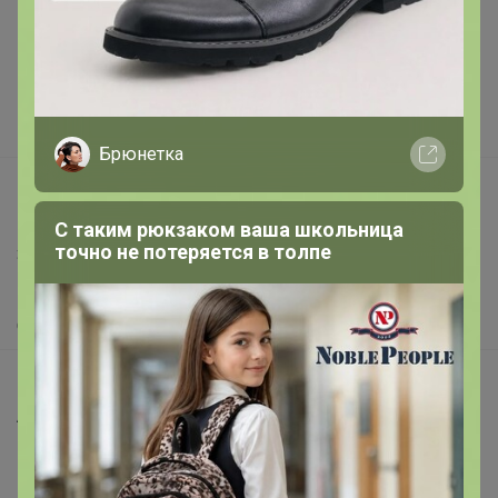
Подарочные сертификаты
Реклама на сайте
Поставщикам
Вакансии
Брюнетка
support@24-ok.ru
Написать в поддержку
С таким рюкзаком ваша школьница
точно не потеряется в толпе
Защита покупателя
Помощь
О нас
Все предложения
Анонсы
Новости
Поддержка альпак