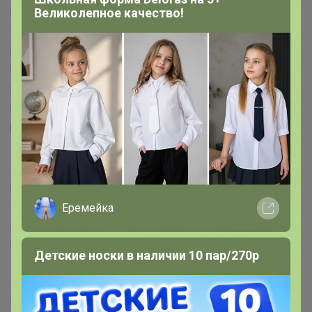
EUROGOLD™
FIGHT EMPIRE™
Funny toys™
Good wood™
Великолепное качество!
Grace Dance™
GRAFFITI™
Grand Caratt™
Greengo™
Happy Valley™
HARD LINE™
Hasbro™
IQ-ZABIAKA™
KAFTAN™
Keep memories™
LANCER™
Luazon™
Maclay™
Magistro™
MARVEL™
Me to You™
MINAKU™
MINSA™
MIST™
NAZAMOK™
Автоград™
Арт Узор™
Банная забава™
БУКВА-ЛЕНД™
Выбражулька™
Дарим Красиво™
Дарите Счастье™
Доброе дерево™
Доброе здоровье™
Добропаровъ™
Доляна™
Командор™
Маша и медведь™
Пижон™
Фабрика счастья™
Школа талантов™
Эврики™
Этель™
Еремейка
ErichKrause™
ГЕЛЕОС™
Koh-I-Noor™
BIC™
Disney™
Paw Patrol™
Hasbro™
Luazon Home™
БУКВА-ЛЕНД™
Детские носки в наличии 10 пар/270р
Лесная мастерская™
Мастер К™
Маша и Медведь™
Синий трактор™
Смешарики™
AKUBA™
Эксмо™
Издательский дом ПИТЕР™
Эксмодетство™