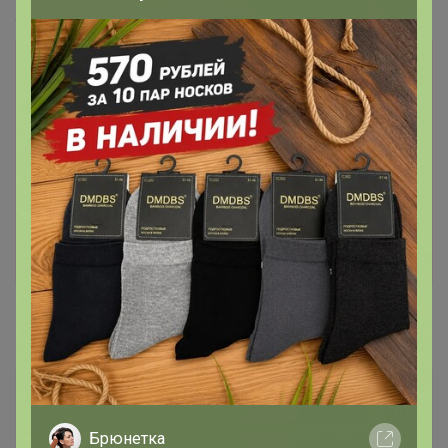
.
~2?baobab_event_id=mq0dvhri4&ctime=1780631255216
Закупка
5.0
76
83939
10
В архиве
СИМА-ЛЕНД. ТВОРЧЕСКАЯ мастерская. Аналог
Леонардо
Стоп 4 июня 2026 г.
Джилка
Джилка
Серебряный организатор
Брюнетка