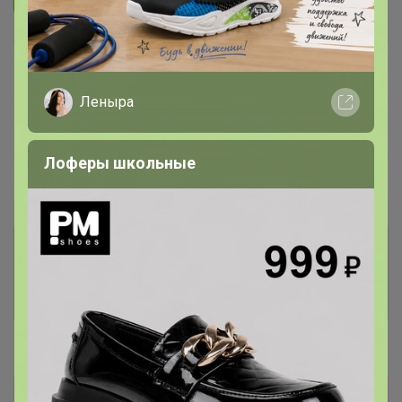
В архиве
Собрано
—
0 %
Леныра
~ 10 дней
Ожидание
Лоферы школьные
Пристрой
5 лотов
Комментарии к лотам
83.9K
Отзывы участников
15.6K
Новости
Товары из других разделов здесь
24-