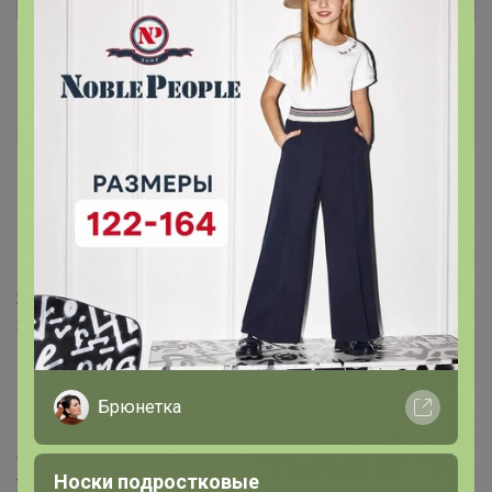
Малахитовая мышь
Великий магистр
5 июня, 2026 10:55
Джилка
, здравствуйте!
Я в вот этой теме попросила вас открыть хотелки.
24-ok.ru/topic/782843
‌Писала вам 2 июня. Тема закрыта, а вы не ответили (((
‌Мне ждать открытия лотов?
Брюнетка
И ещё я не нашла садово-огородную тему. Выдает
ошибку. Мне надо там открыть
Носки подростковые
yabs.yandex.ru/count/WyKejI_zOoVX2Lau1BqT05Crorw1C..