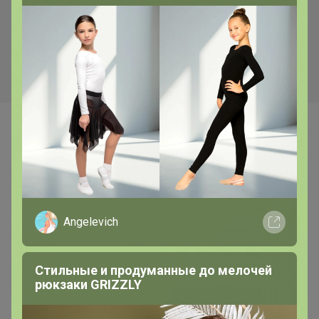
102,17р
Цена за 4 уп. Основа для
броши, 2 отверстия, 25 мм,
10 шт., цвет серебряный
Самые желанные
Angelevich
Стильные и продуманные до мелочей
рюкзаки GRIZZLY
435,6р