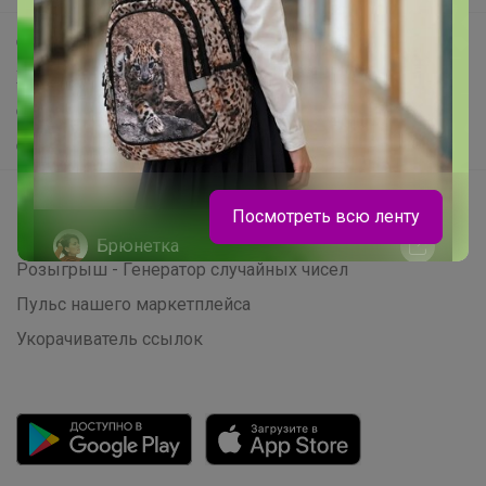
Самое выгодное
Хиты продаж
Самое желанное
Самое быстрое
Начать зарабатывать с 24-ok
Посмотреть всю ленту
Picabox.ru - Лучшее место для ваших изображений
Брюнетка
Розыгрыш - Генератор случайных чисел
Пульс нашего маркетплейса
Классика с изюминкой - школьные
Укорачиватель ссылок
туфли для девочки TYAGI за 1529
рублей