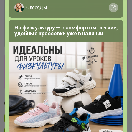
ОлесяДм
На физкультуру — с комфортом: лёгкие,
удобные кроссовки уже в наличии
Сбор заказов в данной закупке
завершен
Перейти к текущей закупке
Джилка
Подписаться на закупку
3.3K
Подписаться на организатора
6.7K