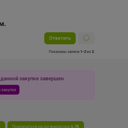
м.
Ответить
Показаны записи
1-2
из
2
.
 данной закупке завершен
 закупке
K
Подписаться на организатора
6.7K