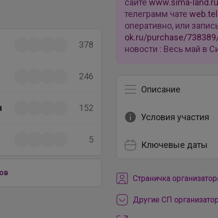
сайте
www.sima-land.r
телеграмм чате
web.te
оперативно, или запис
ok.ru/purchase/738389
378
новости : Весь май в
246
Описание
я
152
Условия участия
5
Ключевые даты
ов
Cтраничка организатор
Другие СП организато