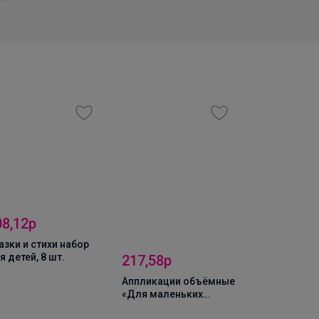
 стр., формат А4
167,7р
Книги «Карт
08,12р
Домана. Жи
материков»,
азки и стихи набор
шт. по 20 стр
я детей, 8 шт.
217,58р
Аппликации объёмные
«Для маленьких
ручек», набор 4 шт. по