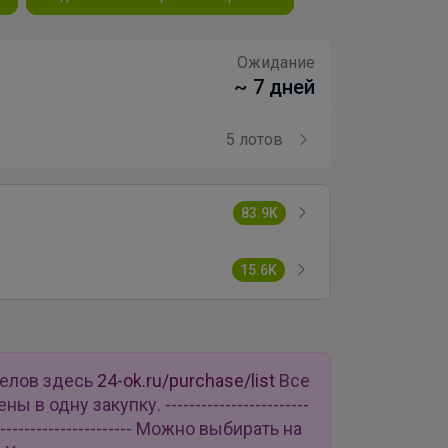
Ожидание
~ 7 дней
5 лотов
83.9K
15.6K
делов здесь
24-ok.ru/purchase/list
Все
в одну закупку. ------------------------
--------------------------- Можно выбирать на