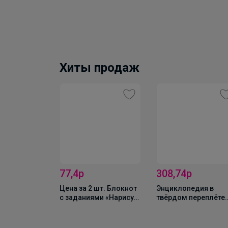
Хиты продаж
рточки
77,4р
308,74р
Животные
», набор 6
Цена за 2 шт. Блокнот
Энциклопедия в
тр.
с заданиями «Нарисуй-
твёрдом переплёте
ка», 20 стр.
«150 интересных:
Почему», 64 стр.