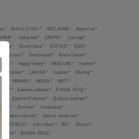
ox™
ArtFox STUDY™
ARTLAVKA™
BayerLux™
SHIKA™
Calligrata™
CAPPIO™
Cartage™
Ceramo™
Dream Bike™
ECSTAS™
EGER™
Funny toys™
Good wood™
Grace Dance™
eengo™
Happy Valley™
HARD LINE™
Hasbro™
p memories™
LANCER™
Luazon™
Maclay™
You™
MINAKU™
MINSA™
MIST™
 Узор™
Банная забава™
БУКВА-ЛЕНД™
во™
Дарите Счастье™
Доброе дерево™
ровъ™
Доляна™
Командор™
Фабрика счастья™
Школа талантов™
e™
ГЕЛЕОС™
Koh-I-Noor™
BIC™
Disney™
n Home™
БУКВА-ЛЕНД™