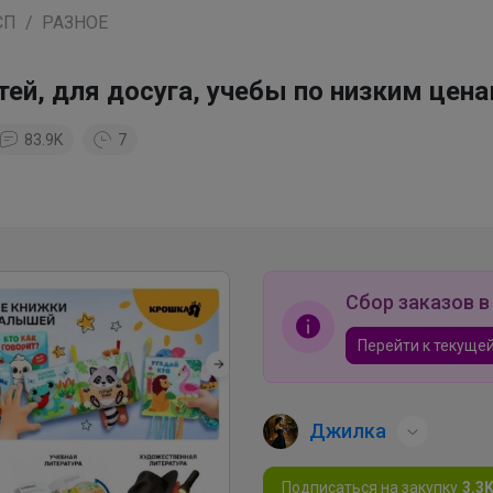
СП
РАЗНОЕ
й, для досуга, учебы по низким цена
83.9K
7
Сбор заказов в
Перейти к текущей
Джилка
Подписаться на закупку
3.3