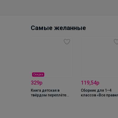
Самые желанные
Скидка
329р
119,54р
Книга детская в
Сборник для 1–4
твёрдом переплёте
классов «Все прави
«Сказки на ночь», 128
математики», 44 стр
шт. Прописи
стр.
ифры»