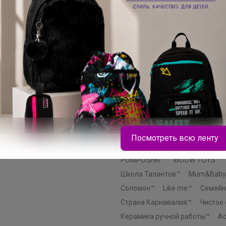
Лесная мастерская™
Мастер 
Смешарики™
AKUBA™
Эксм
Эксмодетство™
Издательски
Комильфо™
МОЗАИКА-СИНТ
INTEX™
SAFEX™
Мой выбор
Добропаровъ™
Greengo™
Э
Крошка Я™
Уральская мануф
Хорошие сувениры™
Альтерн
ERGOPOWER™
BIC™
ArtFox™
MARVEL™
LANCER™
Школа 
Посмотреть всю ленту
Маша и Медведь™
Синий тра
POMPOSHKI™
WOOW TOYS™
Школа Талантов™
Mum&Baby
Соломон™
Like me™
Семейн
Леныра
Страна Карнавалия™
Чистое
Керамика ручной работы™
Ad