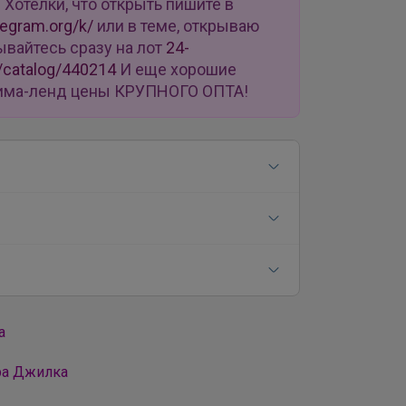
u
Хотелки, что открыть пишите в
legram.org/k/
или в теме, открываю
ывайтесь сразу на лот
24-
/catalog/440214
И еще хорошие
 Сима-ленд цены КРУПНОГО ОПТА!
а
ра Джилка