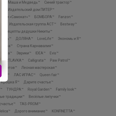
К™
Маша и Медведь™
Синий трактор™
о™
Издательский дом ПИТЕР™
й дом «Самокат»™
БОМБОРА™
Fanzon™
ЕЗ™
Издательская группа АСТ™
Bestway™
™
Рецепты дедушки Никиты™
ТЕЛЬ™
ДОЛЯНА™
LoveLife™
Экономь и Я™
актура™
Страна Карнавалия™
атива™
Эврики™
IDEA™
Evis™
ARTLAVKA™
Calligrata™
Paw Patrol™
талантов™
Лесная мастерская™
ктор™
ЛАС ИГРАС™
Queen fair™
Крошка Я™
Дарите счастье™
™
ТУНДРА™
Royal Garden™
Family look™
ые традиции™
Весёлые липучки™
 счастье™
TAS-PROM™
elica™
Дорого внимание™
KONFINETTA™