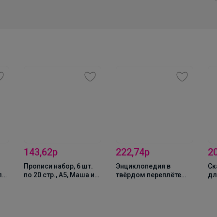
16
Брюнетка
143,62р
222,74р
2
Мешки для обуви, которые выдержат весь
Прописи набор, 6 шт.
Энциклопедия в
Ск
учебный год — суперпрочные, удобные и уже в
ла
по 20 стр., А5, Маша и
твёрдом переплёте
дл
наличии
.
Медведь
«Тело человека», 48
стр.