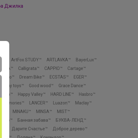
ра Джилка
ox™
ArtFox STUDY™
ARTLAVKA™
BayerLux™
SHIKA™
Calligrata™
CAPPIO™
Cartage™
Ceramo™
Dream Bike™
ECSTAS™
EGER™
Funny toys™
Good wood™
Grace Dance™
eengo™
Happy Valley™
HARD LINE™
Hasbro™
p memories™
LANCER™
Luazon™
Maclay™
You™
MINAKU™
MINSA™
MIST™
 Узор™
Банная забава™
БУКВА-ЛЕНД™
во™
Дарите Счастье™
Доброе дерево™
ровъ™
Доляна™
Командор™