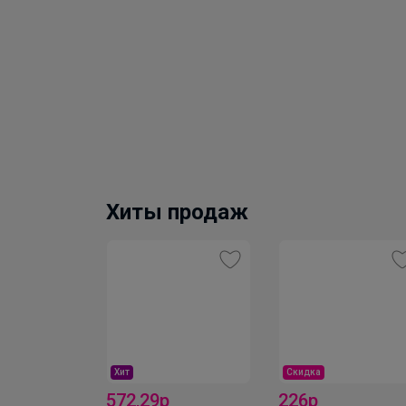
Хиты продаж
Хит
Скидка
572,29р
226р