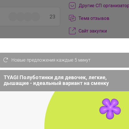
Другие СП организато
23
Тема отзывов
Сайт закупки
Торговые марки
405
Art beauty™
ART hype™
ArtF
Новые предложения каждые 5 минут
Be Beauty™
Beauty Fox™
BO
DARK LINE™
Disney™
Dolce 
га
TYAGI Полуботинки для девочек, легкие,
EUROGOLD™
FIGHT EMPIRE™
дышащие - идеальный вариант на сменку
GRAFFITI™
Grand Caratt™
Gr
IQ-ZABIAKA™
KAFTAN™
Kee
Magistro™
MARVEL™
Me to 
NAZAMOK™
Автоград™
Арт
Выбражулька™
Дарим Краси
Доброе здоровье™
Добропа