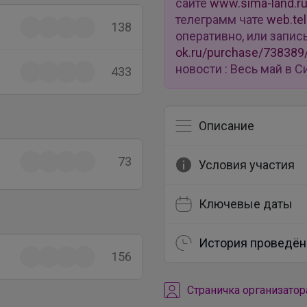
сайте
www.sima-land.r
телеграмм чате
web.te
138
оперативно, или запис
ok.ru/purchase/738389
новости : Весь май в
433
Описание
73
Условия участия
Ключевые даты
История проведён
156
Cтраничка организатор