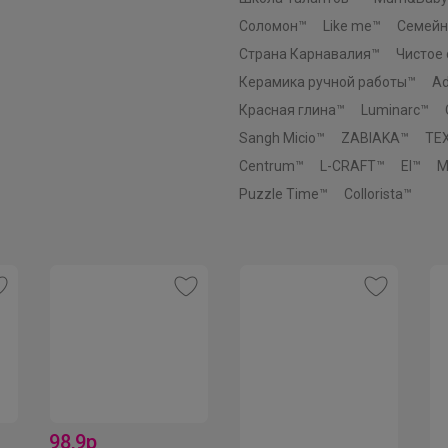
Соломон™
Like me™
Семейн
Страна Карнавалия™
Чистое
Брюнетка
Керамика ручной работы™
Ad
Красная глина™
Luminarc™
Самые выгодные цены на BROSTEM
Sangh Micio™
ZABIAKA™
TE
Centrum™
L-CRAFT™
El™
M
Puzzle Time™
Collorista™
98,9р