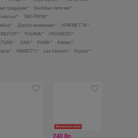
ые традиции™
Весёлые липучки™
 счастье™
TAS-PROM™
elica™
Дорого внимание™
KONFINETTA™
ONLITOP™
YUGANA™
PROGRESS™
XTURA™
ZAIN™
PUMA™
Adidas™
asta™
FABRETTI™
Leo Ventoni™
Puzzle™
Финальная цена
Финальная цен
240,8р
240,8р