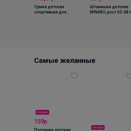
он для
Сумка детская
Штанишки детские
INAKU, рост
спортивная для
MINAKU, рост 62-68 
 пыльно-
девочки «Девочка с
фуксия
ушками», 40×24×21 см,
отдел на молнии,
чёрный
Самые желанные
Скидка
159р
Скидка
 детский
Ползунки детские