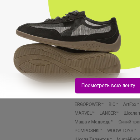
Маша и медведь™
Пижон™
Эврики™
Этель™
ErichKraus
Paw Patrol™
Hasbro™
Luazo
Лесная мастерская™
Мастер 
Смешарики™
AKUBA™
Эксм
Эксмодетство™
Издательски
Комильфо™
МОЗАИКА-СИНТ
INTEX™
SAFEX™
Мой выбор
Добропаровъ™
Greengo™
Э
Посмотреть всю ленту
Крошка Я™
Уральская мануф
Хорошие сувениры™
Альтерн
ERGOPOWER™
BIC™
ArtFox™
MARVEL™
LANCER™
Школа 
Маша и Медведь™
Синий тра
POMPOSHKI™
WOOW TOYS™
Школа Талантов™
Mum&Baby