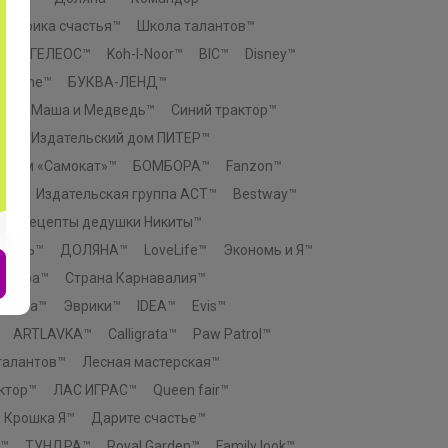
Фабрика счастья™
Школа талантов™
e™
ГЕЛЕОС™
Koh-I-Noor™
BIC™
Disney™
n Home™
БУКВА-ЛЕНД™
К™
Маша и Медведь™
Синий трактор™
о™
Издательский дом ПИТЕР™
й дом «Самокат»™
БОМБОРА™
Fanzon™
ЕЗ™
Издательская группа АСТ™
Bestway™
™
Рецепты дедушки Никиты™
ТЕЛЬ™
ДОЛЯНА™
LoveLife™
Экономь и Я™
актура™
Страна Карнавалия™
атива™
Эврики™
IDEA™
Evis™
ARTLAVKA™
Calligrata™
Paw Patrol™
талантов™
Лесная мастерская™
ктор™
ЛАС ИГРАС™
Queen fair™
Крошка Я™
Дарите счастье™
™
ТУНДРА™
Royal Garden™
Family look™