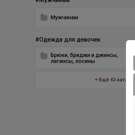
Мужчинам
#Одежда для девочек
Брюки, бриджи и джинсы,
легинсы, лосины
+ Ещё 43 катало