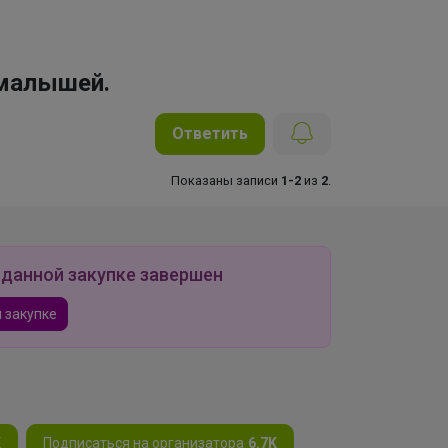
малышей.
Ответить
Показаны записи
1-2
из
2
.
 данной закупке завершен
 закупке
K
Подписаться на организатора
6.7K