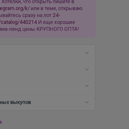
u
Хотелки, что открыть пишите в
legram.org/k/
или в теме, открываю
ывайтесь сразу на лот
24-
/catalog/440214
И еще хорошие
 Сима-ленд цены КРУПНОГО ОПТА!
ных выкупов
а