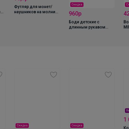
Скидка
С
Футляр для монет/
см,
наушников на молнии,
960р
4
чёрный, оранжевый
Боди детские с
Во
длинным рукавом
MI
ОлесяДм
«Крошка Я», набор 3
се
шт., рост 62-68 см
Школьный комплект PLAY TODAY — стиль,
комфорт и безупречный образ на каждый
учебный день
Х
1
Скидка
Скидка
Ко