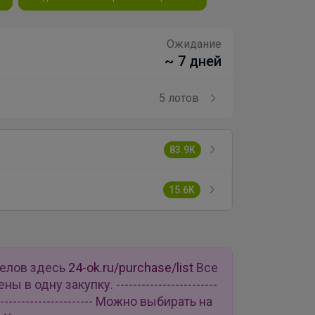
Ожидание
~ 7 дней
5 лотов
83.9K
15.6K
делов здесь
24-ok.ru/purchase/list
Все
в одну закупку. ------------------------
--------------------------- Можно выбирать на