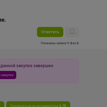
е.
Ответить
Показаны записи
1-2
из
2
.
 данной закупке завершен
 закупке
K
Подписаться на организатора
6.7K