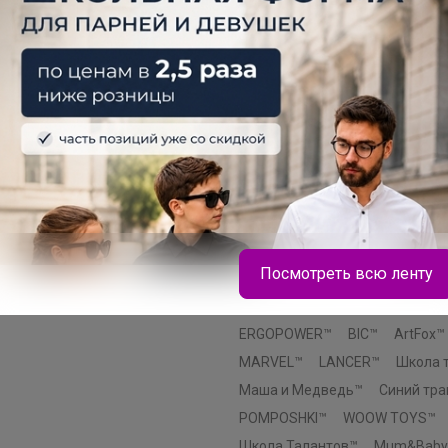
Маша и медведь™
Пижон™
Эврики™
Этель™
ErichKraus
Paw Patrol™
Hasbro™
Luazo
Лесная мастерская™
Мастер 
Смешарики™
AKUBA™
Эксм
Эксмодетство™
Издательски
Комильфо™
МОЗАИКА-СИНТ
INTEX™
SAFEX™
Мой выбор
Добропаровъ™
Greengo™
Э
Посмотреть всю ленту
Крошка Я™
Уральская мануф
Хорошие сувениры™
Альтерн
ERGOPOWER™
BIC™
ArtFox™
MARVEL™
LANCER™
Школа 
Маша и Медведь™
Синий тра
POMPOSHKI™
WOOW TOYS™
Школа Талантов™
Mum&Baby