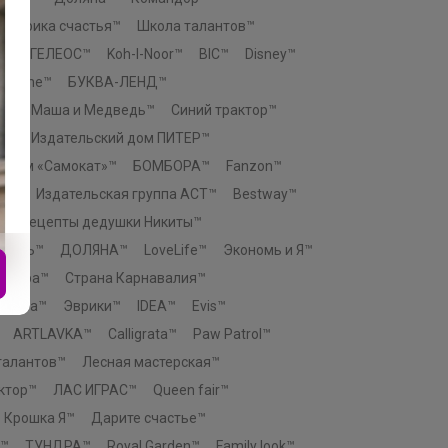
Фабрика счастья™
Школа талантов™
e™
ГЕЛЕОС™
Koh-I-Noor™
BIC™
Disney™
n Home™
БУКВА-ЛЕНД™
К™
Маша и Медведь™
Синий трактор™
о™
Издательский дом ПИТЕР™
й дом «Самокат»™
БОМБОРА™
Fanzon™
ЕЗ™
Издательская группа АСТ™
Bestway™
™
Рецепты дедушки Никиты™
ТЕЛЬ™
ДОЛЯНА™
LoveLife™
Экономь и Я™
актура™
Страна Карнавалия™
атива™
Эврики™
IDEA™
Evis™
ARTLAVKA™
Calligrata™
Paw Patrol™
талантов™
Лесная мастерская™
ктор™
ЛАС ИГРАС™
Queen fair™
Крошка Я™
Дарите счастье™
™
ТУНДРА™
Royal Garden™
Family look™