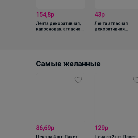
154,8р
43р
уп. Свечи для
Лента декоративная,
Лента атласная
ые
капроновая, атласная,
декоративная
» 6 шт.,
40 мм, 18±1 м, белая
«Счастливого Ново
ые, мокрый
года!», красная, 1.5 
× 5 м
Самые желанные
86,69р
129р
Цена за 4 шт. Пакет
Цена за 2 шт. Пакет