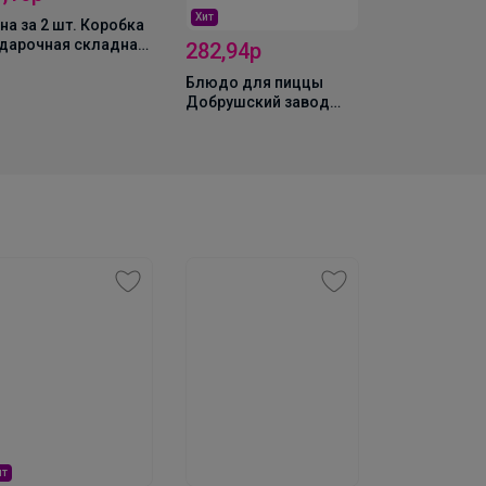
Хит
на за 2 шт. Коробка
Блюдо овал
дарочная складная,
Magistro «Л
282,94р
аковка, «От всего
25×16×1.5 см
Блюдо для пиццы
рдца», 20×18×5 см
белое
Добрушский завод
«Бельё», d=30 см,
фарфор, белое
ит