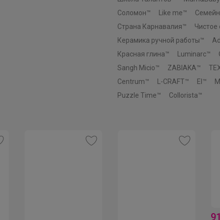
Соломон™
Like me™
Семейн
Страна Карнавалия™
Чистое
Керамика ручной работы™
Ad
СЛАДКАЯ
Красная глина™
Luminarc™
Sangh Micio™
ZABIAKA™
TE
Ликвидация школьной формы BB - скидки до
Centrum™
L-CRAFT™
El™
M
-68%
Puzzle Time™
Collorista™
9