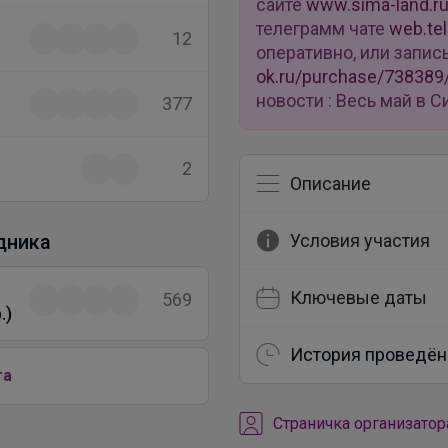
сайте
www.sima-land.r
телеграмм чате
web.te
12
оперативно, или запис
ok.ru/purchase/738389
новости : Весь май в
377
2
Описание
дника
Условия участия
Ключевые даты
569
.)
История проведён
га
Cтраничка организатор