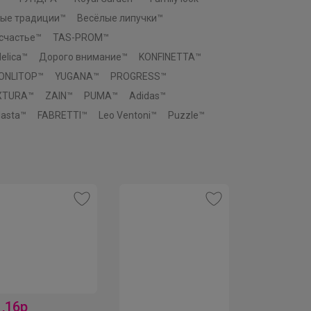
ые традиции™
Весёлые липучки™
 счастье™
TAS-PROM™
elica™
Дорого внимание™
KONFINETTA™
ONLITOP™
YUGANA™
PROGRESS™
XTURA™
ZAIN™
PUMA™
Adidas™
asta™
FABRETTI™
Leo Ventoni™
Puzzle™
1,16р
386,14р