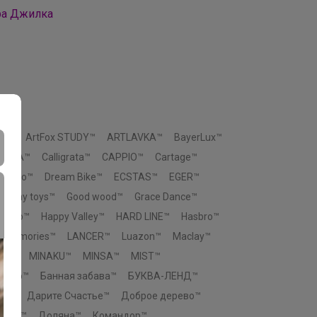
ра Джилка
ox™
ArtFox STUDY™
ARTLAVKA™
BayerLux™
SHIKA™
Calligrata™
CAPPIO™
Cartage™
Ceramo™
Dream Bike™
ECSTAS™
EGER™
Funny toys™
Good wood™
Grace Dance™
eengo™
Happy Valley™
HARD LINE™
Hasbro™
p memories™
LANCER™
Luazon™
Maclay™
You™
MINAKU™
MINSA™
MIST™
 Узор™
Банная забава™
БУКВА-ЛЕНД™
во™
Дарите Счастье™
Доброе дерево™
ровъ™
Доляна™
Командор™