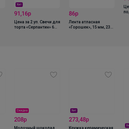
Хит
Це
по
91,16р
86р
уп
Цена за 2 уп. Свечи для
Лента атласная
се
торта «Серпантин» 6
«Горошек», 15 мм, 23±1
го
шт., коктейльные,
м, розовая №004
см
золото
РомашкаХ
На любой вкус, но всегда с идеальным
качеством
Скидка
Хит
208р
273,48р
Х
Молочный шоколад
Кружка керамическая