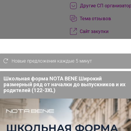
Другие СП организато
Тема отзывов
Сайт закупки
Торговые марки
Art beauty™
ART hype™
ArtF
Новые предложения каждые 5 минут
Be Beauty™
Beauty Fox™
BO
DARK LINE™
Disney™
Dolce 
Школьная форма NOTA BENE Широкий
EUROGOLD™
FIGHT EMPIRE™
размерный ряд от началки до выпускников и их
GRAFFITI™
Grand Caratt™
Gr
родителей (122-3XL)
IQ-ZABIAKA™
KAFTAN™
Kee
Magistro™
MARVEL™
Me to 
NAZAMOK™
Автоград™
Арт
Выбражулька™
Дарим Краси
Доброе здоровье™
Добропа