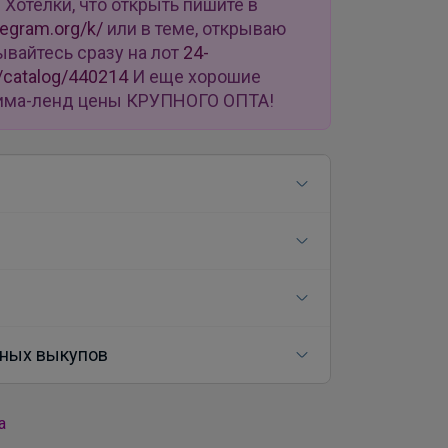
u
Хотелки, что открыть пишите в
legram.org/k/
или в теме, открываю
ывайтесь сразу на лот
24-
/catalog/440214
И еще хорошие
 Сима-ленд цены КРУПНОГО ОПТА!
ных выкупов
а