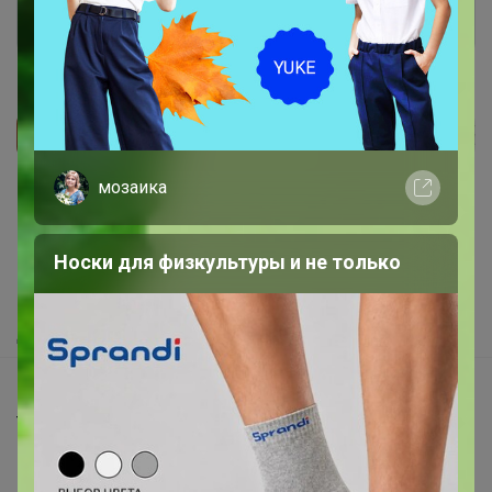
Войти
Зарегистрироваться
Реклама
мозаика
Как здесь все устроено?
Носки для физкультуры и не только
Как сделать заказ?
Как получить?
Доставка
Шоурумы
Торговые марки
Наша команда