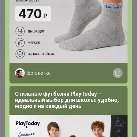
В наличии
Подарочные сертификаты
Реклама на сайте
Поставщикам
Вакансии
support@24-ok.ru
Написать в поддержку
Брюнетка
Защита покупателя
Помощь
Стильные футболки PlayToday —
О нас
идеальный выбор для школы: удобно,
модно и на каждый день
Все предложения
Анонсы
Новости