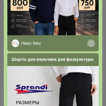
Джилка
Подписаться на закупку
3.3K
Подписаться на организатора
6.7K
Happy Baby
В архиве
—
Шорты для мальчика для физкультуры
~ 10 дней
Ожидание
Пристрой
5 лотов
Комментарии к лотам
83.9K