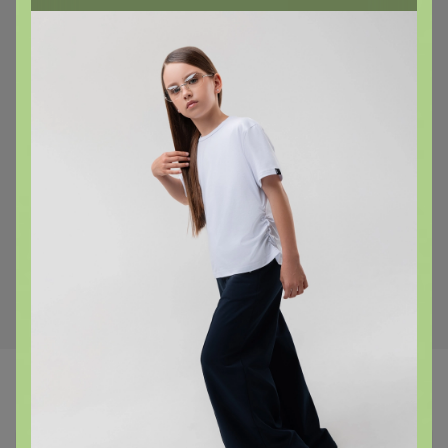
Финальная цена
240,8р
Кофточка детская MINAKU,
Скидка
рост 68-74 см, цвет
421,4р
молочный
Водолазка детская MINAKU:
Termo, тёмно-серая, рост
146-152 см
Самые желанные