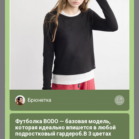
#Мужчинам
Мужчинам
23
#Одежда для девочек
Брюки, бриджи и джинсы,
405
легинсы, лосины
+ Ещё 43 каталога
Брюнетка
Хиты продаж
Футболка BODO — базовая модель,
которая идеально впишется в любой
подростковый гардероб.В 3 цветах