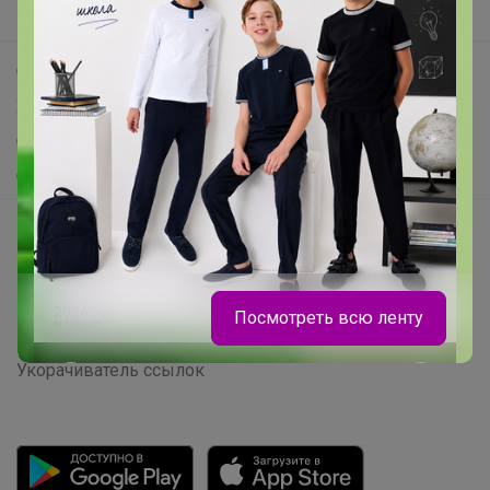
Поддержка альпак
Самое выгодное
Хиты продаж
Самое желанное
Самое быстрое
Начать зарабатывать с 24-ok
Picabox.ru - Лучшее место для ваших изображений
Розыгрыш - Генератор случайных чисел
Посмотреть всю ленту
Пульс нашего маркетплейса
Укорачиватель ссылок
Леныра
Колготки и носочки CONTE напрямую с
фабрики