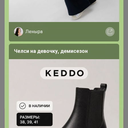
Леныра
Хит
Челси на девочку, демисезон
1 211,25р
Костюм детский: толстовка,
Хит
брюки «Крошка Я» Oranges,
1 361,38р
рост 80-86 см, зелёный,
молочный
Куртка для девочки
демисезонная «Крошка Я»,
рост 92-98 см, бежевая
Информация о заказах доступна
лишь членам клуба