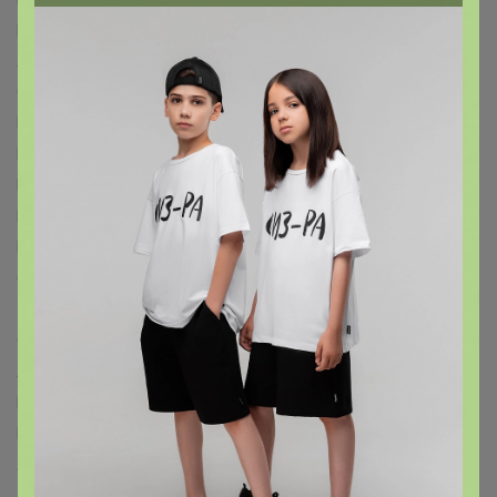
Paw Patrol™
Hasbro™
Luazon Home™
БУКВА-ЛЕНД™
Лесная мастерская™
Мастер К™
Маша и Медведь™
Синий трактор™
Смешарики™
AKUBA™
Эксмо™
Издательский дом ПИТЕР™
Эксмодетство™
Издательский дом «Самокат»™
БОМБОРА™
Fanzon™
Комильфо™
МОЗАИКА-СИНТЕЗ™
Издательская группа АСТ™
Bestway™
INTEX™
SAFEX™
Мой выбор™
Рецепты дедушки Никиты™
Добропаровъ™
Greengo™
ЭТЕЛЬ™
ДОЛЯНА™
LoveLife™
Экономь и Я™
Крошка Я™
Уральская мануфактура™
Страна Карнавалия™
Хорошие сувениры™
Альтернатива™
Эврики™
IDEA™
Evis™
ERGOPOWER™
BIC™
ArtFox™
ARTLAVKA™
Calligrata™
Paw Patrol™
MARVEL™
LANCER™
Школа талантов™
Лесная мастерская™
Маша и Медведь™
Синий трактор™
ЛАС ИГРАС™
Queen fair™
POMPOSHKI™
WOOW TOYS™