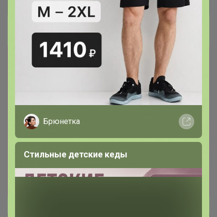
Отзывы участников
15.6K
Новости
Товары из других разделов здесь
24-
ok.ru/purchase/list
Все заказы будут
объединены в одну закупку. -----------------------
-------------------------------------------------------
Можно выбирать на сайте
www.sima-land.ru
Хотелки, что открыть пишите в телеграмм
Брюнетка
чате
web.telegram.org/k/
или в теме,
открываю оперативно, или записывайтесь
сразу на лот
24-
Стильные детские кеды
ok.ru/purchase/738389/catalog/440214
И еще
хорошие новости : Весь май в Сима-ленд
цены КРУПНОГО ОПТА!