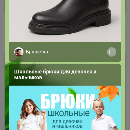
Показать
Показаны записи
1-2
из
2
.
Брюнетка
Школьные брюки для девочек и
мальчиков
Чтобы ответить или задать вопрос
необходимо авторизоваться на сайте
Это займет меньше минуты