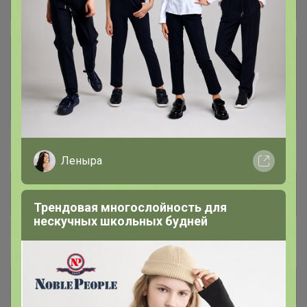
Общий каталог
Носки, колготки и гольфы
138
Перчатки и варежки
434
#Детская и подростковая обувь
Леныра
Валенки, Сноубутсы, тапочки,
73
сланцы
Трендовая многослойность для
нескучных школьных будней
#Женщинам
Женщинам
156