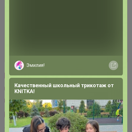
Описание
Условия участия
Ключевые даты
История проведённых выкупов
Эмилия!
Cтраничка организатора
Качественный школьный трикотаж от
Другие СП организатора Джилка
KNITKA!
Тема отзывов
Сайт закупки
Торговые марки