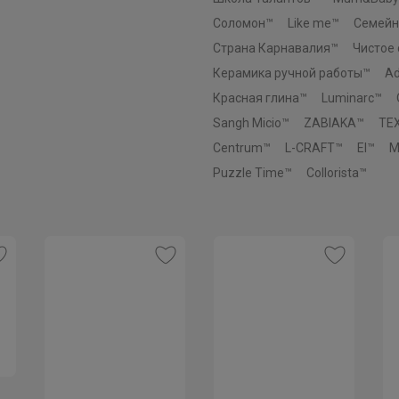
нагрузки
Соломон™
Like me™
Семейн
Страна Карнавалия™
Чистое
Керамика ручной работы™
Ad
Красная глина™
Luminarc™
Sangh Micio™
ZABIAKA™
TE
Centrum™
L-CRAFT™
El™
M
Puzzle Time™
Collorista™