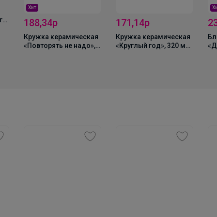
Хит
Х
го
188,34р
171,14р
2
»,
Кружка керамическая
Кружка керамическая
Бл
«Повторять не надо»,
«Круглый год», 320 мл,
«Д
320 мл, 18+
18+
ин
бу
18
_Настя_
Кроссовки для подростков