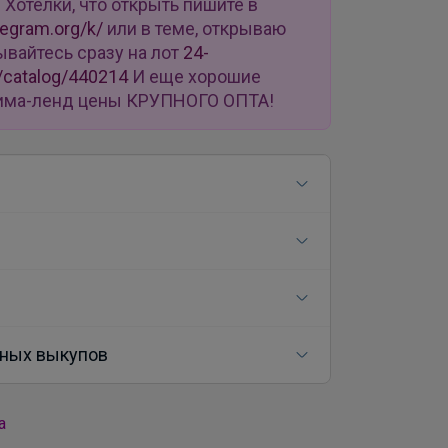
u
Хотелки, что открыть пишите в
legram.org/k/
или в теме, открываю
ывайтесь сразу на лот
24-
/catalog/440214
И еще хорошие
 Сима-ленд цены КРУПНОГО ОПТА!
ных выкупов
а