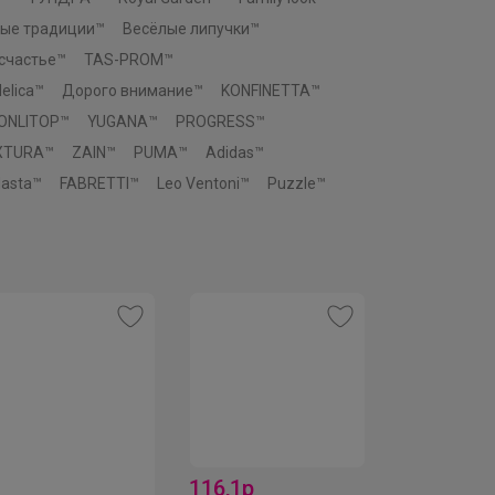
ые традиции™
Весёлые липучки™
 счастье™
TAS-PROM™
elica™
Дорого внимание™
KONFINETTA™
ONLITOP™
YUGANA™
PROGRESS™
XTURA™
ZAIN™
PUMA™
Adidas™
asta™
FABRETTI™
Leo Ventoni™
Puzzle™
116,1р