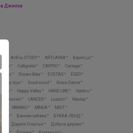
ра Джилка
ox™
ArtFox STUDY™
ARTLAVKA™
BayerLux™
SHIKA™
Calligrata™
CAPPIO™
Cartage™
Ceramo™
Dream Bike™
ECSTAS™
EGER™
Funny toys™
Good wood™
Grace Dance™
eengo™
Happy Valley™
HARD LINE™
Hasbro™
p memories™
LANCER™
Luazon™
Maclay™
You™
MINAKU™
MINSA™
MIST™
 Узор™
Банная забава™
БУКВА-ЛЕНД™
во™
Дарите Счастье™
Доброе дерево™
ровъ™
Доляна™
Командор™