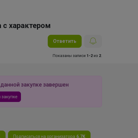
 с характером
Ответить
Показаны записи
1-2
из
2
.
 данной закупке завершен
 закупке
K
Подписаться на организатора
6.7K