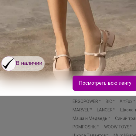
Маша и медведь™
Пижон™
Эврики™
Этель™
ErichKraus
Paw Patrol™
Hasbro™
Luazo
Лесная мастерская™
Мастер 
Смешарики™
AKUBA™
Эксм
Эксмодетство™
Издательски
Комильфо™
МОЗАИКА-СИНТ
INTEX™
SAFEX™
Мой выбор
Добропаровъ™
Greengo™
Э
Посмотреть всю ленту
Крошка Я™
Уральская мануф
Хорошие сувениры™
Альтерн
ERGOPOWER™
BIC™
ArtFox™
Брюнетка
MARVEL™
LANCER™
Школа 
Маша и Медведь™
Синий тра
POMPOSHKI™
WOOW TOYS™
LOREX Максимум пространства Минимум
Школа Талантов™
Mum&Baby