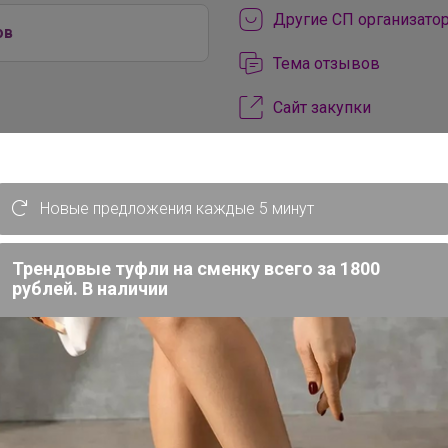
Другие СП организато
ов
Тема отзывов
Сайт закупки
Торговые марки
Art beauty™
ART hype™
ArtF
Новые предложения каждые 5 минут
Be Beauty™
Beauty Fox™
BO
DARK LINE™
Disney™
Dolce 
Трендовые туфли на сменку всего за 1800
EUROGOLD™
FIGHT EMPIRE™
рублей. В наличии
GRAFFITI™
Grand Caratt™
Gr
IQ-ZABIAKA™
KAFTAN™
Kee
Magistro™
MARVEL™
Me to 
NAZAMOK™
Автоград™
Арт
Выбражулька™
Дарим Краси
Доброе здоровье™
Добропа