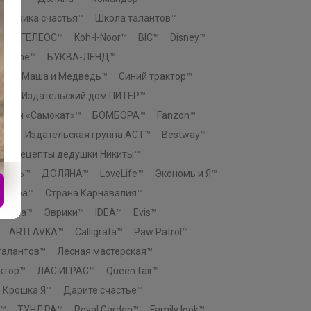
Фабрика счастья™
Школа талантов™
e™
ГЕЛЕОС™
Koh-I-Noor™
BIC™
Disney™
n Home™
БУКВА-ЛЕНД™
К™
Маша и Медведь™
Синий трактор™
о™
Издательский дом ПИТЕР™
й дом «Самокат»™
БОМБОРА™
Fanzon™
ЕЗ™
Издательская группа АСТ™
Bestway™
™
Рецепты дедушки Никиты™
ТЕЛЬ™
ДОЛЯНА™
LoveLife™
Экономь и Я™
актура™
Страна Карнавалия™
атива™
Эврики™
IDEA™
Evis™
ARTLAVKA™
Calligrata™
Paw Patrol™
талантов™
Лесная мастерская™
ктор™
ЛАС ИГРАС™
Queen fair™
Крошка Я™
Дарите счастье™
™
ТУНДРА™
Royal Garden™
Family look™