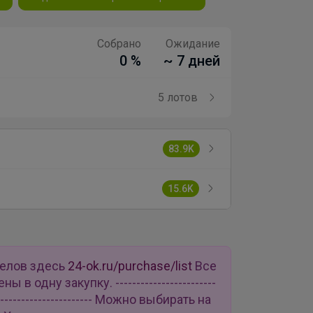
Собрано
Ожидание
0 %
~ 7 дней
5 лотов
83.9K
15.6K
делов здесь
24-ok.ru/purchase/list
Все
в одну закупку. ------------------------
--------------------------- Можно выбирать на