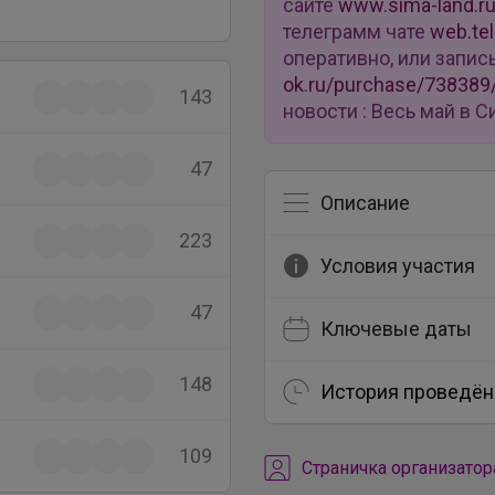
сайте
www.sima-land.r
телеграмм чате
web.te
оперативно, или запис
ok.ru/purchase/738389
143
новости : Весь май в
47
Описание
223
Условия участия
47
Ключевые даты
148
История проведён
109
Cтраничка организатор