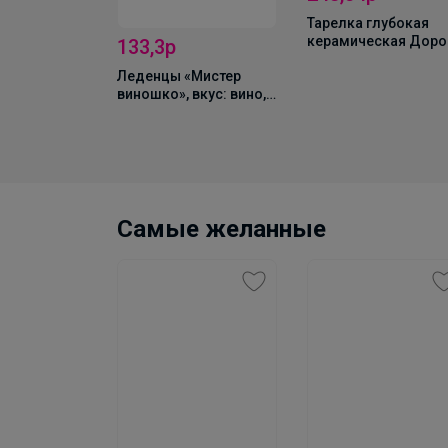
Тарелка глубокая
керамическая Доро
133,3р
внимание «Ням-ням
 банке «Ешь
Леденцы «Мистер
300 мл, 13×11×5.5 см
: пиво, 100 г
виношко», вкус: вино,
100 г
Самые желанные