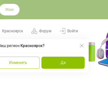
Жми
Красноярск
Форум
Войти
Ваш регион
Красноярск?
Нравится
Заказы
Изменить
Да
и
Команда
Торговые марки
Эксперты