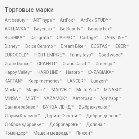
Торговые марки
Art beauty™
ART hype™
ArtFox™
ArtFox STUDY™
ARTLAVKA™
BayerLux™
Be Beauty™
Beauty Fox™
BOSHIKA™
Calligrata™
CAPPIO™
Cartage™
DARK LINE™
Disney™
Dolce Ceramo™
Dream Bike™
ECSTAS™
EGER™
EUROGOLD™
FIGHT EMPIRE™
Funny toys™
Good wood™
Grace Dance™
GRAFFITI™
Grand Caratt™
Greengo™
Happy Valley™
HARD LINE™
Hasbro™
IQ-ZABIAKA™
KAFTAN™
Keep memories™
LANCER™
Luazon™
Maclay™
Magistro™
MARVEL™
Me to You™
MINAKU™
MINSA™
MIST™
NAZAMOK™
Автоград™
Арт Узор™
Банная забава™
БУКВА-ЛЕНД™
Выбражулька™
Дарим Красиво™
Дарите Счастье™
Доброе дерево™
Доброе здоровье™
Добропаровъ™
Доляна™
Командор™
Маша и медведь™
Пижон™