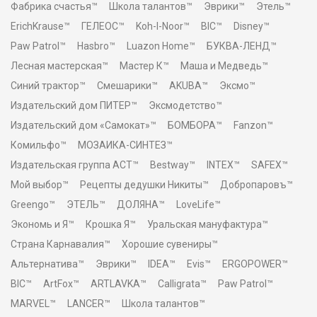
Фабрика счастья™
Школа талантов™
Эврики™
Этель™
ErichKrause™
ГЕЛЕОС™
Koh-I-Noor™
BIC™
Disney™
Paw Patrol™
Hasbro™
Luazon Home™
БУКВА-ЛЕНД™
Лесная мастерская™
Мастер К™
Маша и Медведь™
Синий трактор™
Смешарики™
AKUBA™
Эксмо™
Издательский дом ПИТЕР™
Эксмодетство™
Издательский дом «Самокат»™
БОМБОРА™
Fanzon™
Комильфо™
МОЗАИКА-СИНТЕЗ™
Издательская группа АСТ™
Bestway™
INTEX™
SAFEX™
Мой выбор™
Рецепты дедушки Никиты™
Добропаровъ™
Greengo™
ЭТЕЛЬ™
ДОЛЯНА™
LoveLife™
Экономь и Я™
Крошка Я™
Уральская мануфактура™
Страна Карнавалия™
Хорошие сувениры™
Альтернатива™
Эврики™
IDEA™
Evis™
ERGOPOWER™
BIC™
ArtFox™
ARTLAVKA™
Calligrata™
Paw Patrol™
MARVEL™
LANCER™
Школа талантов™