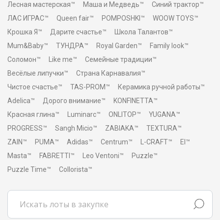
Лесная мастерская™
Маша и Медведь™
Синий трактор™
ЛАС ИГРАС™
Queen fair™
POMPOSHKI™
WOOW TOYS™
Крошка Я™
Дарите счастье™
Школа Талантов™
Mum&Baby™
ТУНДРА™
Royal Garden™
Family look™
Соломон™
Like me™
Семейные традиции™
Весёлые липучки™
Страна Карнавалия™
Чистое счастье™
TAS-PROM™
Керамика ручной работы™
Adelica™
Дорого внимание™
KONFINETTA™
Красная глина™
Luminarc™
ONLITOP™
YUGANA™
PROGRESS™
Sangh Micio™
ZABIAKA™
TEXTURA™
ZAIN™
PUMA™
Adidas™
Centrum™
L-CRAFT™
El™
Masta™
FABRETTI™
Leo Ventoni™
Puzzle™
Puzzle Time™
Collorista™