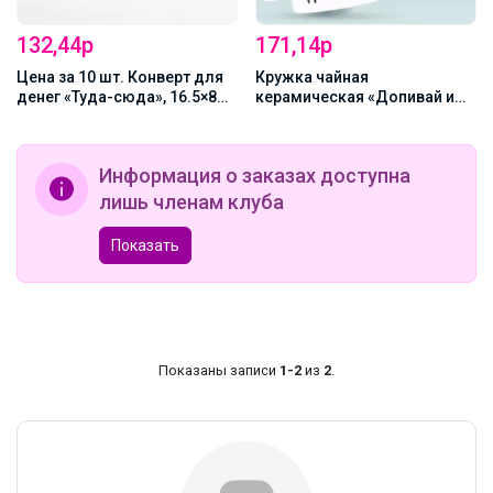
132,44р
171,14р
Цена за 10 шт. Конверт для
Кружка чайная
денег «Туда-сюда», 16.5×8
керамическая «Допивай и
см
уходи», 320 мл, 18+
Информация о заказах доступна
лишь членам клуба
Показать
Показаны записи
1-2
из
2
.