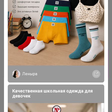
Хит
Хит
46,44р
182,32р
-35%
279,84р
Бирки садовые, для
маркировки растений, 10.5
Цена за 2 шт. Удобрение
см, набор 20 шт., пластик,
органоминеральное
МИКС, Greengo
«Буйские удобрения», для
клубники, земляники, 1 кг
Информация о заказах доступна
лишь членам клуба
Показать
Леныра
Качественная школьная одежда для
девочек
Показаны записи
1-2
из
2
.