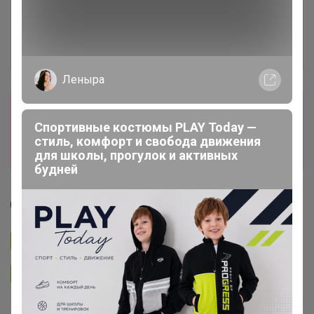
Леныра
Сбор заказов в данной закупке
завершен
Спортивные костюмы PLAY Today —
стиль, комфорт и свобода движения
Перейти к текущей закупке
для школы, прогулок и активных
будней
Джилка
Подписаться на закупку
3.3K
Подписаться на организатора
6.7K