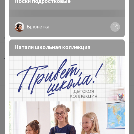
Носки подростковые
Как здесь все устроено?
Как сделать заказ?
Как получить?
Брюнетка
Доставка
Натали школьная коллекция
Шоурумы
Торговые марки
Наша команда
В наличии
Подарочные сертификаты
Реклама на сайте
Поставщикам
Вакансии