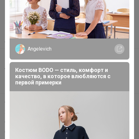
support@24-ok.ru
Написать в поддержку
Защита покупателя
Помощь
О нас
Angelevich
Все предложения
Анонсы
Костюм BODO — стиль, комфорт и
качество, в которое влюбляются с
Новости
первой примерки
Поддержка альпак
Самое выгодное
Хиты продаж
Самое желанное
Самое быстрое