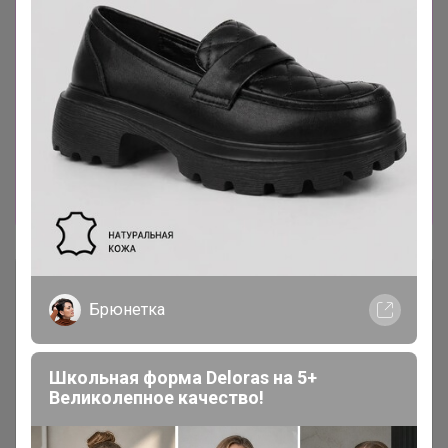
-------------------------------------------------------
Можно выбирать на сайте
www.sima-land.ru
Хотелки, что открыть пишите в телеграмм
чате
web.telegram.org/k/
или в теме,
открываю оперативно, или записывайтесь
сразу на лот
24-
ok.ru/purchase/738389/catalog/440214
И еще
хорошие новости : Весь апрель в Сима-ленд
цены КРУПНОГО ОПТА!
Описание
Брюнетка
Условия участия
Школьная форма Deloras на 5+
Великолепное качество!
Ключевые даты