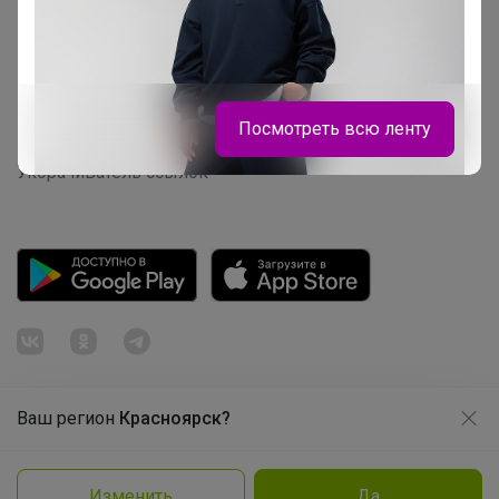
Начать зарабатывать с 24-ok
Picabox.ru - Лучшее место для ваших изображений
Розыгрыш - Генератор случайных чисел
Посмотреть всю ленту
Пульс нашего маркетплейса
Укорачиватель ссылок
Ваш регион
Красноярск?
Продолжая использовать этот сайт и нажимая кнопку
Леныра
«Принять», вы даёте согласие на обработку файлов
© ООО "Лявита", ОГРН 1122468054070, 2012 - 2026
cookie
Политика конфиденциальности
Изменить
Да