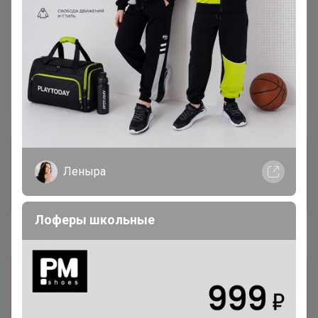
Завершена
—
~ 7 дней
Ожидание
Пристрой
5 лотов
Комментарии к лотам
83.9K
Леныра
Отзывы участников
15.6K
Лоферы школьные
Новости
Товары из других разделов здесь
24-
ok.ru/purchase/list
Все заказы будут
объединены в одну закупку. -----------------------