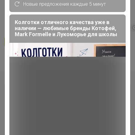
Новые предложения каждые 5 минут
СИМА-ЛЕНД. Дачно-Огородная
Колготки отличного качества уже в
наличии — любимые бренды Котофей,
396
5.0
359.8K
912.6K
83.9K
Mark Formelle и Лукоморье для школы
Ответить
Показаны записи
1-2
из
2
.