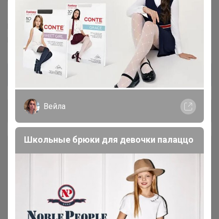
ZAIN™
PUMA™
Adidas™
Centrum™
L-CRAFT™
El™
Masta™
FABRETTI™
Leo Ventoni™
Puzzle™
Puzzle Time™
Collorista™
Вейла
Общий каталог
Школьные брюки для девочки палаццо
Удобрения, подкормки,
637
Стимуляторы и регуляторы
роста
Грунты
349
Рассадные, универсальные и цветочные
грунты, Гидрогели, Дренаж, Лузга,