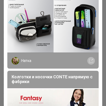
Greengo™
ЭТЕЛЬ™
ДОЛЯНА™
LoveLife™
Экономь и Я™
Крошка Я™
Уральская мануфактура™
Страна Карнавалия™
Хорошие сувениры™
Альтернатива™
Эврики™
IDEA™
Evis™
ERGOPOWER™
BIC™
ArtFox™
ARTLAVKA™
Calligrata™
Paw Patrol™
MARVEL™
LANCER™
Школа талантов™
Лесная мастерская™
Маша и Медведь™
Синий трактор™
ЛАС ИГРАС™
Queen fair™
POMPOSHKI™
WOOW TOYS™
Крошка Я™
Дарите счастье™
Школа Талантов™
Натка
Mum&Baby™
ТУНДРА™
Royal Garden™
Family look™
Соломон™
Like me™
Семейные традиции™
Колготки и носочки CONTE напрямую с
Весёлые липучки™
Страна Карнавалия™
фабрики
Чистое счастье™
TAS-PROM™
Керамика ручной работы™
Adelica™
Дорого внимание™
KONFINETTA™
Красная глина™
Luminarc™
ONLITOP™
YUGANA™
PROGRESS™
Sangh Micio™
ZABIAKA™
TEXTURA™