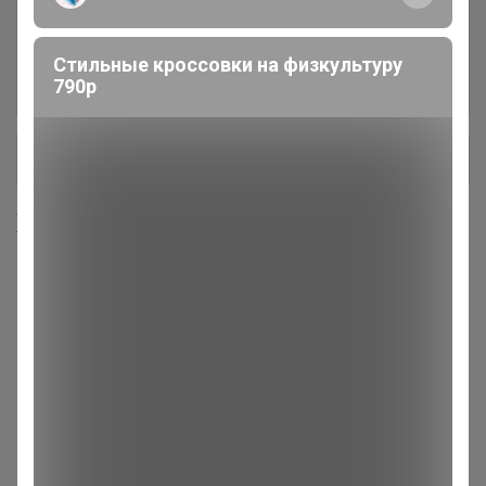
Садовая техника
77
Триммеры, Газонокосилки, Дровоколы,
Стильные кроссовки на физкультуру
Мотоблоки и культиваторы, Электронасосы,
790р
Измельчители
+ Ещё 39 каталогов
Хиты продаж
Хит