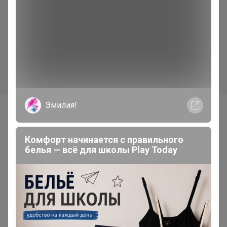
46,44р
122,21р
Бирки садовые, для
Цена за 7 уп. Чехол для
маркировки растений, 10.5
капусты, на резинке,
см, набор 20 шт., пластик,
спанбонд 12 г/м², белый, 10
МИКС, Greengo
шт., Greengo
Эмилия!
Самые желанные
Комфорт начинается с правильного
белья — всё для школы Play Today