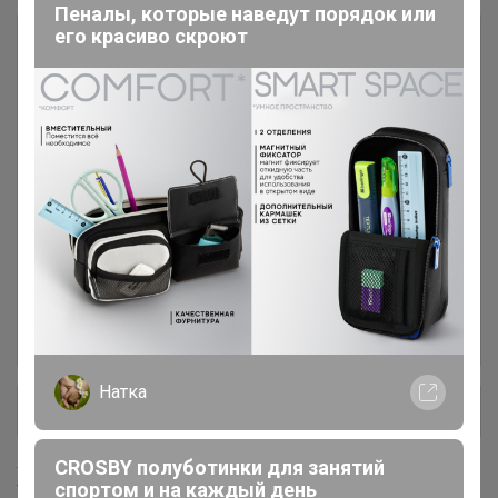
Пеналы, которые наведут порядок или
его красиво скроют
Бабочки
248
Галстуки
154
Запонки и зажимы
62
Карманные платки
6
Платки шейные
31
Натка
+ Ещё 15 каталогов
CROSBY полуботинки для занятий
Хиты продаж
спортом и на каждый день