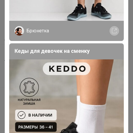
Как здесь все устроено?
Как сделать заказ?
Как получить?
Брюнетка
Доставка
Кеды для девочек на сменку
Шоурумы
Торговые марки
Наша команда
В наличии
Подарочные сертификаты
Реклама на сайте
Поставщикам
Вакансии