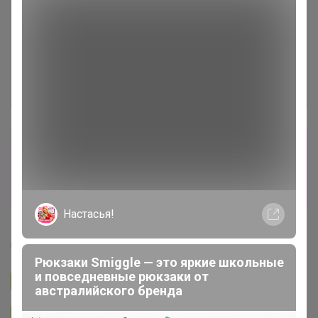
Сбор заказов в данной закупке
завершен
Перейти к текущей закупке
Настасья!
Артемида
Рюкзаки Smiggle — это яркие школьные
и повседневные рюкзаки от
Подписаться на закупку
1.3K
австралийского бренда
Подписаться на организатора
1.7K