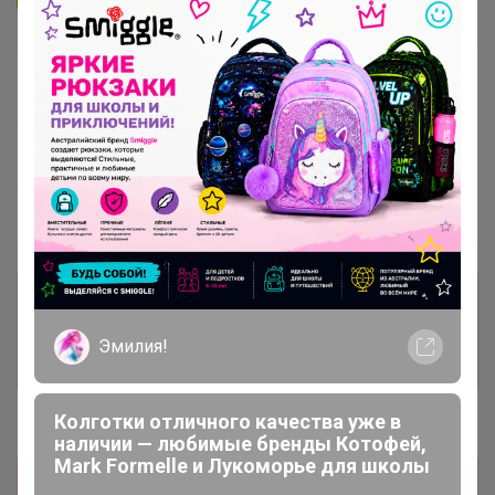
В архиве
Собрано
—
79 %
~ 15 дней
Ожидание
Пристрой
1 лот
Комментарии к лотам
1.1K
Эмилия!
Отзывы участников
1.7K
Колготки отличного качества уже в
Новости
наличии — любимые бренды Котофей,
Mark Formelle и Лукоморье для школы
Прямая оплата! Отписка по прямой оплате