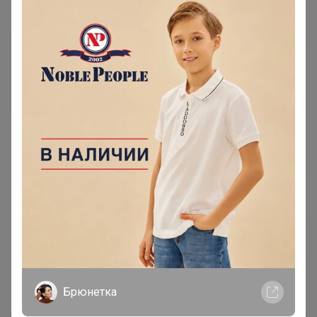
Самые желанные
1 485р
Джемпер мужской CASINO
c121-016 слива
Новинка
3 060р
G137-кэжуал D1 (бежевый)
Жакет мужской
Брюнетка