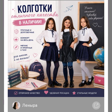
встает до 30 минут! ТЕПЕРЬ МОЖНО
ПЛАТИТЬ ПО КУАР-КОДУ (СБП) ОЧЕНЬ
УДОБНО, БЕЗ ЛИШНИХ ЦИФР И ДАННЫХ
КАРТ! ОТПИСКА ВСТАЕТ СРАЗУ.
Описание
Условия участия
Ключевые даты
История проведённых выкупов
Cтраничка организатора
Леныра