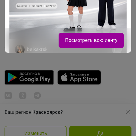
Начать зарабатывать с 24-ok
Picabox.ru - Лучшее место для ваших изображений
Розыгрыш - Генератор случайных чисел
Пульс нашего маркетплейса
Посмотреть всю ленту
Укорачиватель ссылок
belkakrsk
Натали школьная коллекция
Ваш регион
Красноярск?
Продолжая использовать этот сайт и нажимая кнопку
«Принять», вы даёте согласие на обработку файлов
cookie
© ООО "Лявита", ОГРН 1122468054070, 2012 - 2026
Изменить
Да
Политика конфиденциальности