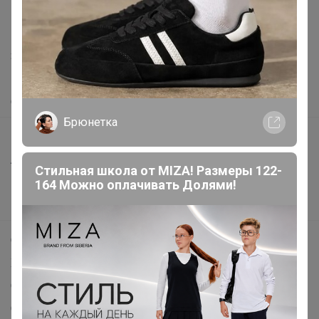
support@24-ok.ru
Написать в поддержку
Защита покупателя
Помощь
О нас
Брюнетка
Все предложения
Анонсы
Стильная школа от MIZA! Размеры 122-
Новости
164 Можно оплачивать Долями!
Поддержка альпак
Самое выгодное
Хиты продаж
Самое желанное
Самое быстрое