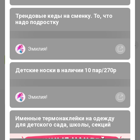
ОДЕЖДА ДЛЯ ВЗРОСЛЫХ
Трендовые кеды на сменку. То, что
GREG, CASINO - футболки от 480
надо подростку
рублей! Сорочки на разный рост!
241
4.9
6K
47.1K
1.1K
15
Эмилия!
Ответить
Детские носки в наличии 10 пар/270р
Показаны записи
1-3
из
3
.
Эмилия!
Именные термонаклейки на одежду
для детского сада, школы, секций