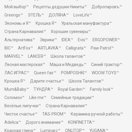
Мой выбор™
Рецепты дедушки Никиты™
Добропаровъ™
Greengo™
ЭТЕЛЬ™
ДОЛЯНА™
LoveLife™
Экономь и Я™
Крошка Я™
Уральская мануфактура™
Страна Карнавалия™
Хорошие сувениры™
Альтернатива™
Эврики™
IDEA™
Evis™
ERGOPOWER™
BIC™
ArtFox™
ARTLAVKA™
Calligrata™
Paw Patrol™
MARVEL™
LANCER™
Школа талантов™
Лесная мастерская™
Маша и Медведь™
Синий трактор™
ЛАС ИГРАС™
Queen fair™
POMPOSHKI™
WOOW TOYS™
Крошка Я™
Дарите счастье™
Школа Талантов™
Mum&Baby™
ТУНДРА™
Royal Garden™
Family look™
Соломон™
Like me™
Семейные традиции™
Весёлые липучки™
Страна Карнавалия™
Чистое счастье™
TAS-PROM™
Керамика ручной работы™
Adelica™
Дорого внимание™
KONFINETTA™
Красная глина™
Luminarc™
ONLITOP™
YUGANA™