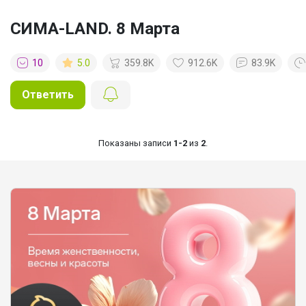
СИМА-LAND. 8 Марта
10
5.0
359.8K
912.6K
83.9K
Ответить
Показаны записи
1-2
из
2
.