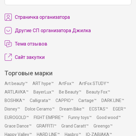
Cтраничка организатора
Другие СП организатора Джилка
Тема отзывов
Сайт закупки
Торговые марки
Art beauty™
ART hype™
ArtFox™
ArtFox STUDY™
ARTLAVKA™
BayerLux™
Be Beauty™
Beauty Fox™
BOSHIKA™
Calligrata™
CAPPIO™
Cartage™
DARK LINE™
Disney™
Dolce Ceramo™
Dream Bike™
ECSTAS™
EGER™
EUROGOLD™
FIGHT EMPIRE™
Funny toys™
Good wood™
Grace Dance™
GRAFFITI™
Grand Caratt™
Greengo™
Happy Valley™
HARD LINE™
Hasbro™
IQ-ZABIAKA™