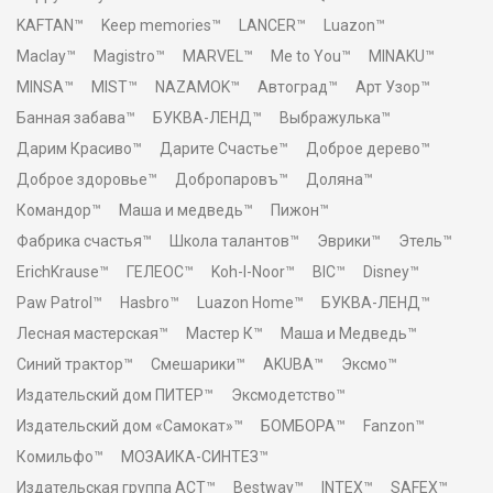
KAFTAN™
Keep memories™
LANCER™
Luazon™
Maclay™
Magistro™
MARVEL™
Me to You™
MINAKU™
MINSA™
MIST™
NAZAMOK™
Автоград™
Арт Узор™
Банная забава™
БУКВА-ЛЕНД™
Выбражулька™
Дарим Красиво™
Дарите Счастье™
Доброе дерево™
Доброе здоровье™
Добропаровъ™
Доляна™
Командор™
Маша и медведь™
Пижон™
Фабрика счастья™
Школа талантов™
Эврики™
Этель™
ErichKrause™
ГЕЛЕОС™
Koh-I-Noor™
BIC™
Disney™
Paw Patrol™
Hasbro™
Luazon Home™
БУКВА-ЛЕНД™
Лесная мастерская™
Мастер К™
Маша и Медведь™
Синий трактор™
Смешарики™
AKUBA™
Эксмо™
Издательский дом ПИТЕР™
Эксмодетство™
Издательский дом «Самокат»™
БОМБОРА™
Fanzon™
Комильфо™
МОЗАИКА-СИНТЕЗ™
Издательская группа АСТ™
Bestway™
INTEX™
SAFEX™