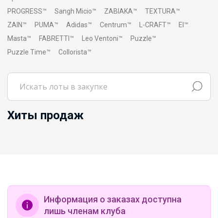
PROGRESS™
Sangh Micio™
ZABIAKA™
TEXTURA™
ZAIN™
PUMA™
Adidas™
Centrum™
L-CRAFT™
El™
Masta™
FABRETTI™
Leo Ventoni™
Puzzle™
Puzzle Time™
Collorista™
Хиты продаж
Информация о заказах доступна
лишь членам клуба