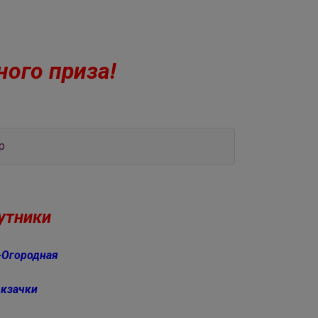
ого приза!
р
путники
-Огородная
кзачки