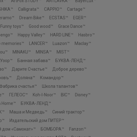
ox™
ArtFox STUDY™
ARTLAVKA™
BayerLux™
SHIKA™
Calligrata™
CAPPIO™
Cartage™
Ceramo™
Dream Bike™
ECSTAS™
EGER™
Funny toys™
Good wood™
Grace Dance™
eengo™
Happy Valley™
HARD LINE™
Hasbro™
p memories™
LANCER™
Luazon™
Maclay™
You™
MINAKU™
MINSA™
MIST™
 Узор™
Банная забава™
БУКВА-ЛЕНД™
во™
Дарите Счастье™
Доброе дерево™
ровъ™
Доляна™
Командор™
Фабрика счастья™
Школа талантов™
e™
ГЕЛЕОС™
Koh-I-Noor™
BIC™
Disney™
n Home™
БУКВА-ЛЕНД™
К™
Маша и Медведь™
Синий трактор™
о™
Издательский дом ПИТЕР™
й дом «Самокат»™
БОМБОРА™
Fanzon™