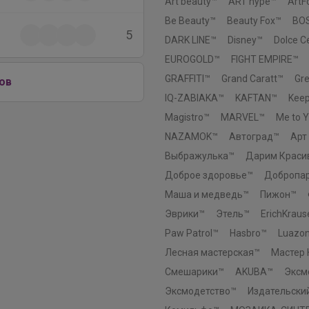
воздушные блузки
Art beauty™
ART hype™
ArtF
Be Beauty™
Beauty Fox™
BO
5
DARK LINE™
Disney™
Dolce 
EUROGOLD™
FIGHT EMPIRE™
GRAFFITI™
Grand Caratt™
Gr
ов
IQ-ZABIAKA™
KAFTAN™
Kee
Magistro™
MARVEL™
Me to 
NAZAMOK™
Автоград™
Арт
Выбражулька™
Дарим Краси
Доброе здоровье™
Добропа
Маша и медведь™
Пижон™
Эврики™
Этель™
ErichKraus
Paw Patrol™
Hasbro™
Luazo
Лесная мастерская™
Мастер 
Смешарики™
AKUBA™
Эксм
Эксмодетство™
Издательски