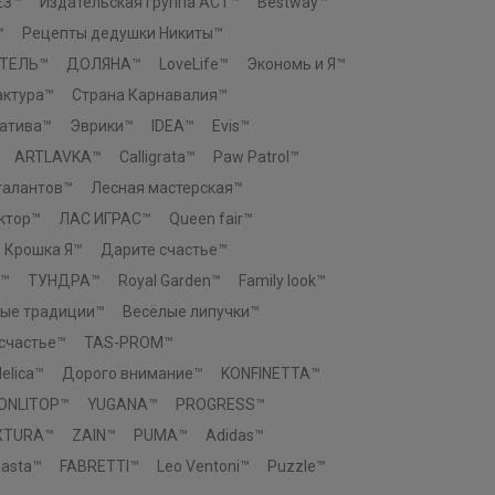
ЕЗ™
Издательская группа АСТ™
Bestway™
™
Рецепты дедушки Никиты™
ТЕЛЬ™
ДОЛЯНА™
LoveLife™
Экономь и Я™
актура™
Страна Карнавалия™
атива™
Эврики™
IDEA™
Evis™
ARTLAVKA™
Calligrata™
Paw Patrol™
талантов™
Лесная мастерская™
ктор™
ЛАС ИГРАС™
Queen fair™
Крошка Я™
Дарите счастье™
™
ТУНДРА™
Royal Garden™
Family look™
ые традиции™
Весёлые липучки™
 счастье™
TAS-PROM™
elica™
Дорого внимание™
KONFINETTA™
ONLITOP™
YUGANA™
PROGRESS™
XTURA™
ZAIN™
PUMA™
Adidas™
asta™
FABRETTI™
Leo Ventoni™
Puzzle™