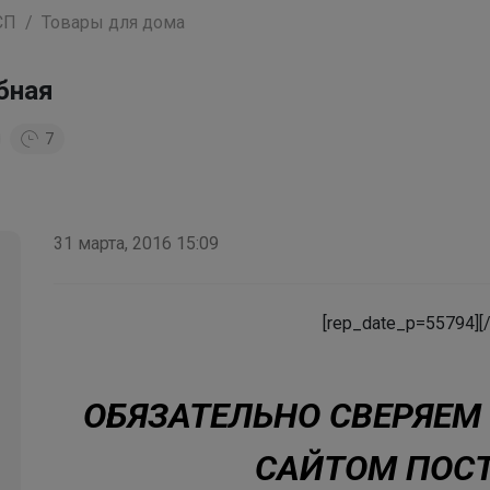
СП
Товары для дома
бная
7
31 марта, 2016 15:09
[rep_date_p=55794][
ОБЯЗАТЕЛЬНО СВЕРЯЕМ
САЙТОМ ПОС