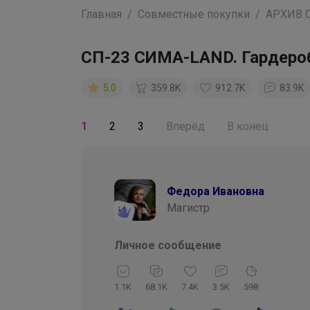
Главная
Совместные покупки
АРХИВ 
СП-23 СИМА-LAND. Гардеро
5.0
359.8K
912.7K
83.9K
1
2
3
Вперёд
В конец
Федора Ивановна
Магистр
Личное сообщение
1.1K
68.1K
7.4K
3.5K
598