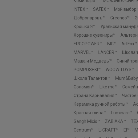
Комильфо™
МОЗАИКА-СИНТ
INTEX™
SAFEX™
Мой выбор
LovEIam
Добропаровъ™
Greengo™
Э
Крошка Я™
Уральская мануф
Хорошие сувениры™
Альтерн
Кроссовки для подростка
ERGOPOWER™
BIC™
ArtFox™
MARVEL™
LANCER™
Школа 
Маша и Медведь™
Синий тра
POMPOSHKI™
WOOW TOYS™
Школа Талантов™
Mum&Baby
Соломон™
Like me™
Семейн
Страна Карнавалия™
Чистое
Керамика ручной работы™
Ad
Красная глина™
Luminarc™
Sangh Micio™
ZABIAKA™
TE
Centrum™
L-CRAFT™
El™
M