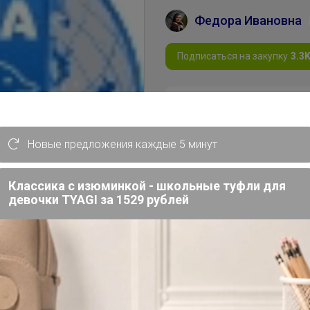
Федора Ивановна
Подписаться на закупку
3.3
В архиве
—
Новые предложения каждые 5 минут
Пристрой
Классика с изюминкой - школьные туфли для
девочки TYAGI за 1529 рублей
Комментарии к лотам
Отзывы участников
Описание