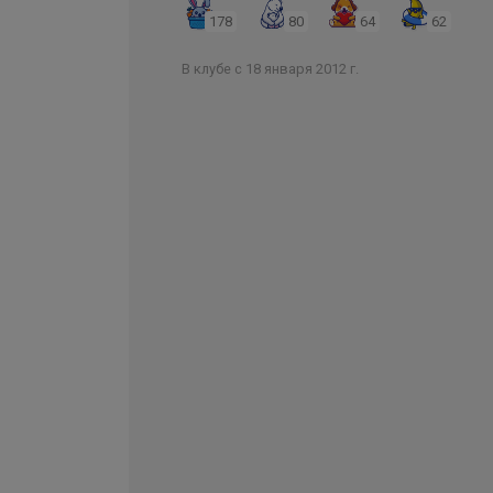
178
80
64
62
В клубе с 18 января 2012 г.