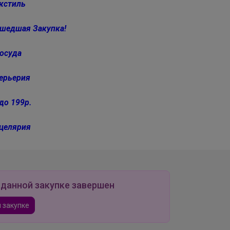
кстиль
шедшая Закупка!
осуда
ерьерия
до 199р.
целярия
 данной закупке завершен
 закупке