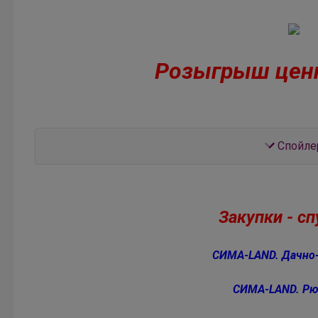
Розыгрыш ценн
Cпойле
Закупки - с
СИМА-LAND. Дачно
СИМА-LAND. Рю