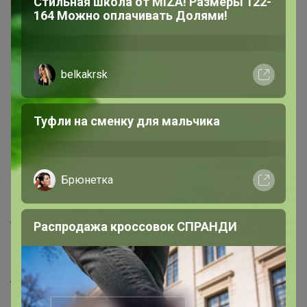
Стильная школа от MIZA! Размеры 122-
В наличии
164 Можно оплачивать Долями!
Подарочные сертификаты
Реклама на сайте
belkakrsk
Поставщикам
Вакансии
Туфли на сменку для мальчика
support@24-ok.ru
Написать в поддержку
Защита покупателя
Брюнетка
Помощь
О нас
Распродажа кроссовок СПРАНДИ
Все предложения
Анонсы
Новости