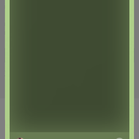
PROGRESS™
Sangh Micio™
ZABIAKA™
TEXTURA™
ZAIN™
PUMA™
Adidas™
Centrum™
L-CRAFT™
El™
Masta™
FABRETTI™
Leo Ventoni™
Puzzle™
Puzzle Time™
Collorista™
Хиты продаж
Информация о заказах доступна
лишь членам клуба