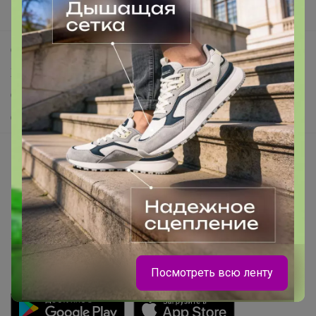
Поддержка альпак
Самое выгодное
Хиты продаж
Самое желанное
Самое быстрое
Начать зарабатывать с 24-ok
Picabox.ru - Лучшее место для ваших изображений
Розыгрыш - Генератор случайных чисел
Пульс нашего маркетплейса
Укорачиватель ссылок
Посмотреть всю ленту