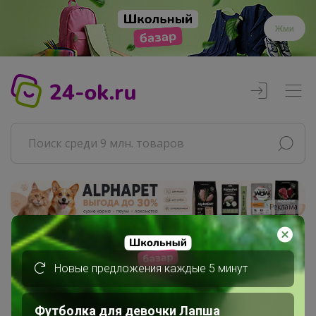
Жми
Реклама
Главная
Совместные покупки
Новые предложения каждые 5 минут
АРХИВ СП
РАЗНОЕ
Футболка для девочки Лапша