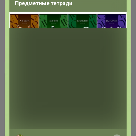
Предметные тетради
Можно выбирать на сайте
www.sima-land.ru
Хотелки, что открыть пишите в телеграмм
чате
web.telegram.org/k/
или в теме,
открываю оперативно, или записывайтесь
сразу на лот
24-
ok.ru/purchase/738389/catalog/440214
И еще
хорошие новости : Весь февраль в Сима-ленд
цены КРУПНОГО ОПТА!
Описание
Условия участия
Ключевые даты
История проведённых выкупов