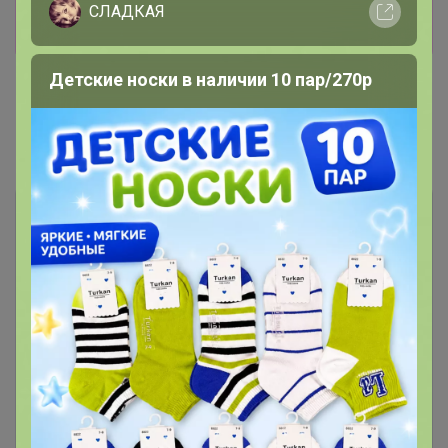
СЛАДКАЯ
Показать
Детские носки в наличии 10 пар/270р
Показаны записи
1-2
из
2
.
Чтобы ответить или задать вопрос
необходимо авторизоваться на сайте
Это займет меньше минуты