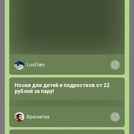
—
0 %
~ 7 дней
Ожидание
Пристрой
5 лотов
Комментарии к лотам
83.9K
LovEIam
Отзывы участников
15.6K
Носки для детей и подростков от 22
рублей за пару!
Новости
Товары из других разделов здесь
24-
ok.ru/purchase/list
Все заказы будут
Брюнетка
объединены в одну закупку. -----------------------
-------------------------------------------------------