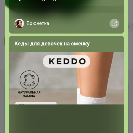
СИМА-LAND. 8 Марта
Брюнетка
9
5.0
359.8K
912.6K
83.9K
Ответить
Кеды для девочек на сменку
Показаны записи
1-2
из
2
.