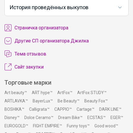
История проведённых выкупов
Cтраничка организатора
Другие СП организатора Джилка
Тема отзывов
Сайт закупки
Торговые марки
Art beauty™
ART hype™
ArtFox™
ArtFox STUDY™
ARTLAVKA™
BayerLux™
Be Beauty™
Beauty Fox™
BOSHIKA™
Calligrata™
CAPPIO™
Cartage™
DARK LINE™
Disney™
Dolce Ceramo™
Dream Bike™
ECSTAS™
EGER™
EUROGOLD™
FIGHT EMPIRE™
Funny toys™
Good wood™