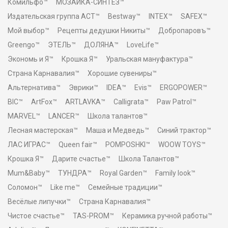
Комильфо™
МОЗАИКА-СИНТЕЗ™
Издательская группа АСТ™
Bestway™
INTEX™
SAFEX™
Мой выбор™
Рецепты дедушки Никиты™
Добропаровъ™
Greengo™
ЭТЕЛЬ™
ДОЛЯНА™
LoveLife™
Экономь и Я™
Крошка Я™
Уральская мануфактура™
Страна Карнавалия™
Хорошие сувениры™
Альтернатива™
Эврики™
IDEA™
Evis™
ERGOPOWER™
BIC™
ArtFox™
ARTLAVKA™
Calligrata™
Paw Patrol™
MARVEL™
LANCER™
Школа талантов™
Лесная мастерская™
Маша и Медведь™
Синий трактор™
ЛАС ИГРАС™
Queen fair™
POMPOSHKI™
WOOW TOYS™
Крошка Я™
Дарите счастье™
Школа Талантов™
Mum&Baby™
ТУНДРА™
Royal Garden™
Family look™
Соломон™
Like me™
Семейные традиции™
Весёлые липучки™
Страна Карнавалия™
Чистое счастье™
TAS-PROM™
Керамика ручной работы™