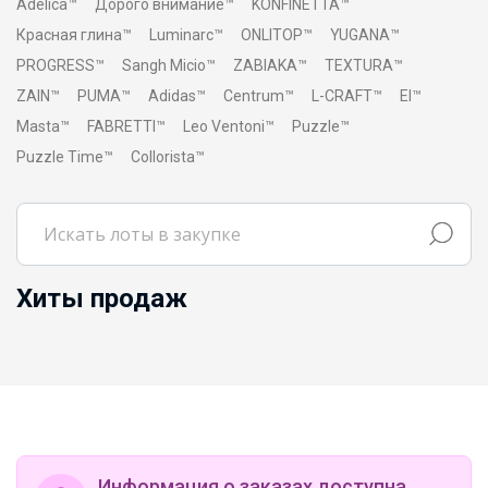
Adelica™
Дорого внимание™
KONFINETTA™
Красная глина™
Luminarc™
ONLITOP™
YUGANA™
PROGRESS™
Sangh Micio™
ZABIAKA™
TEXTURA™
ZAIN™
PUMA™
Adidas™
Centrum™
L-CRAFT™
El™
Masta™
FABRETTI™
Leo Ventoni™
Puzzle™
Puzzle Time™
Collorista™
Хиты продаж
Информация о заказах доступна