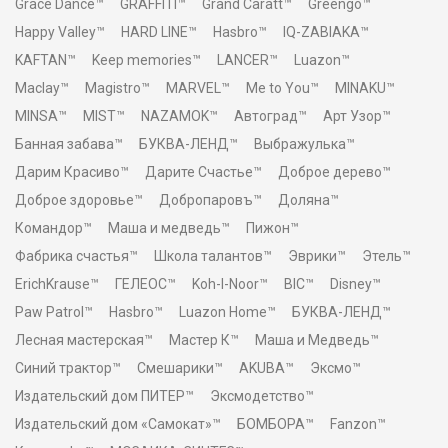
Grace Dance™
GRAFFITI™
Grand Caratt™
Greengo™
Happy Valley™
HARD LINE™
Hasbro™
IQ-ZABIAKA™
KAFTAN™
Keep memories™
LANCER™
Luazon™
Maclay™
Magistro™
MARVEL™
Me to You™
MINAKU™
MINSA™
MIST™
NAZAMOK™
Автоград™
Арт Узор™
Банная забава™
БУКВА-ЛЕНД™
Выбражулька™
Дарим Красиво™
Дарите Счастье™
Доброе дерево™
Доброе здоровье™
Добропаровъ™
Доляна™
Командор™
Маша и медведь™
Пижон™
Фабрика счастья™
Школа талантов™
Эврики™
Этель™
ErichKrause™
ГЕЛЕОС™
Koh-I-Noor™
BIC™
Disney™
Paw Patrol™
Hasbro™
Luazon Home™
БУКВА-ЛЕНД™
Лесная мастерская™
Мастер К™
Маша и Медведь™
Синий трактор™
Смешарики™
AKUBA™
Эксмо™
Издательский дом ПИТЕР™
Эксмодетство™
Издательский дом «Самокат»™
БОМБОРА™
Fanzon™