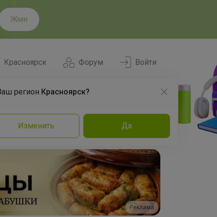
Жми
Красноярск
Форум
Войти
Ваш регион
Красноярск?
Нравится
Заказы
Изменить
Да
и
Команда
Торговые марки
Эксперты
Реклама