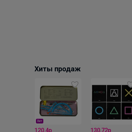
Хиты продаж
Хит
120,4р
130,72р