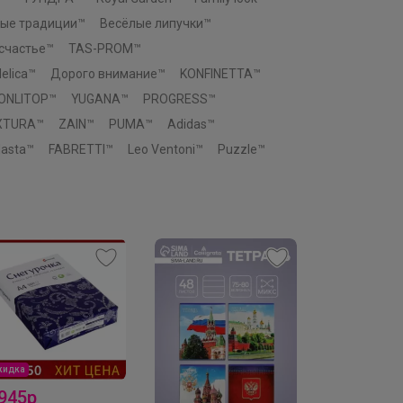
ые традиции™
Весёлые липучки™
 счастье™
TAS-PROM™
elica™
Дорого внимание™
KONFINETTA™
ONLITOP™
YUGANA™
PROGRESS™
XTURA™
ZAIN™
PUMA™
Adidas™
asta™
FABRETTI™
Leo Ventoni™
Puzzle™
кидка
Скидка
 945р
166р