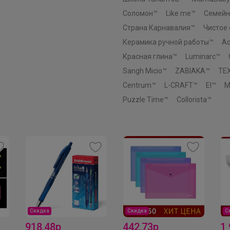
Соломон™
Like me™
Семейн
Страна Карнавалия™
Чистое
Керамика ручной работы™
Ad
Красная глина™
Luminarc™
Sangh Micio™
ZABIAKA™
TE
Centrum™
L-CRAFT™
El™
M
Puzzle Time™
Collorista™
_Настя_
Скидка
Скидка
С
Базовые школьные водолазки из закупки
918,48р
442,73р
1