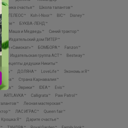
Фабрика счастья™
Школа талантов™
e™
ГЕЛЕОС™
Koh-I-Noor™
BIC™
Disney™
n Home™
БУКВА-ЛЕНД™
К™
Маша и Медведь™
Синий трактор™
о™
Издательский дом ПИТЕР™
й дом «Самокат»™
БОМБОРА™
Fanzon™
ЕЗ™
Издательская группа АСТ™
Bestway™
™
Рецепты дедушки Никиты™
ТЕЛЬ™
ДОЛЯНА™
LoveLife™
Экономь и Я™
актура™
Страна Карнавалия™
атива™
Эврики™
IDEA™
Evis™
ARTLAVKA™
Calligrata™
Paw Patrol™
талантов™
Лесная мастерская™
ктор™
ЛАС ИГРАС™
Queen fair™
Крошка Я™
Дарите счастье™
™
ТУНДРА™
Royal Garden™
Family look™