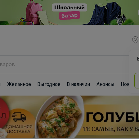
ы
Желанное
Выгодное
В наличии
Анонсы
Новост