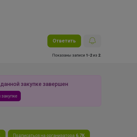
Ответить
Показаны записи
1-2
из
2
.
 данной закупке завершен
 закупке
K
Подписаться на организатора
6.7K