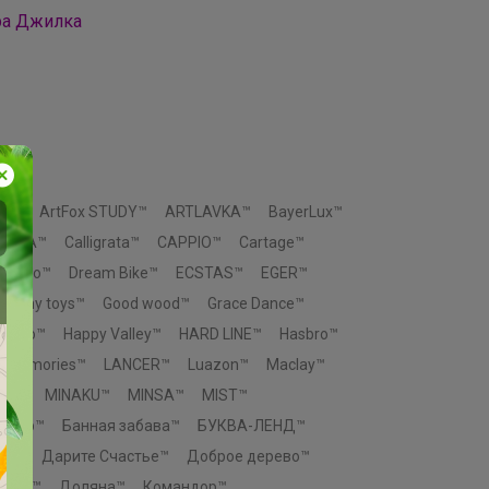
ра Джилка
ox™
ArtFox STUDY™
ARTLAVKA™
BayerLux™
SHIKA™
Calligrata™
CAPPIO™
Cartage™
Ceramo™
Dream Bike™
ECSTAS™
EGER™
Funny toys™
Good wood™
Grace Dance™
eengo™
Happy Valley™
HARD LINE™
Hasbro™
p memories™
LANCER™
Luazon™
Maclay™
You™
MINAKU™
MINSA™
MIST™
 Узор™
Банная забава™
БУКВА-ЛЕНД™
во™
Дарите Счастье™
Доброе дерево™
ровъ™
Доляна™
Командор™