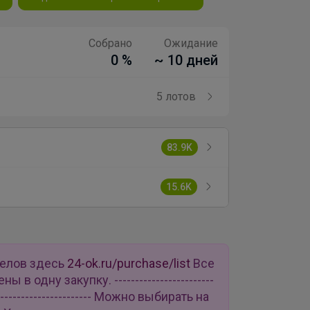
Собрано
Ожидание
0 %
~ 10 дней
5 лотов
83.9K
15.6K
делов здесь
24-ok.ru/purchase/list
Все
в одну закупку. ------------------------
--------------------------- Можно выбирать на