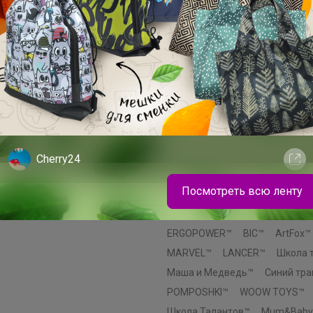
Маша и медведь™
Пижон™
Эврики™
Этель™
ErichKraus
Paw Patrol™
Hasbro™
Luazo
Лесная мастерская™
Мастер 
Смешарики™
AKUBA™
Эксм
Эксмодетство™
Издательски
Комильфо™
МОЗАИКА-СИНТ
INTEX™
SAFEX™
Мой выбор
Cherry24
Добропаровъ™
Greengo™
Э
Посмотреть всю ленту
Крошка Я™
Уральская мануф
GRIZZLY - качество, проверенное временем
Хорошие сувениры™
Альтерн
ERGOPOWER™
BIC™
ArtFox™
MARVEL™
LANCER™
Школа 
Маша и Медведь™
Синий тра
POMPOSHKI™
WOOW TOYS™
Школа Талантов™
Mum&Baby