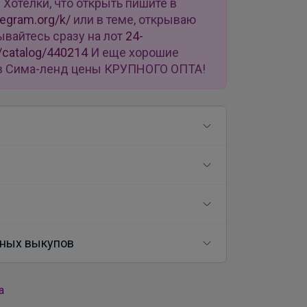
u
Хотелки, что открыть пишите в
legram.org/k/
или в теме, открываю
ывайтесь сразу на лот
24-
/catalog/440214
И еще хорошие
ь в Сима-ленд цены КРУПНОГО ОПТА!
ных выкупов
а