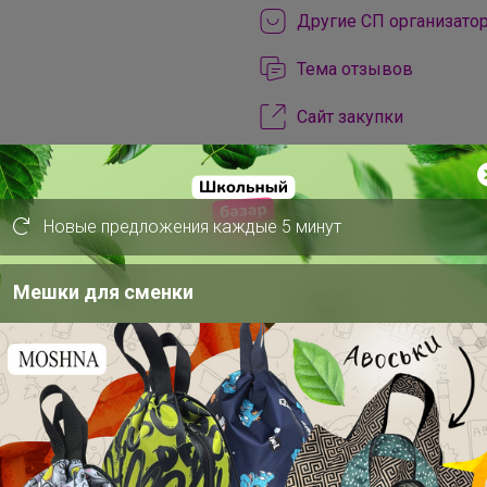
Другие СП организато
Тема отзывов
Сайт закупки
Торговые марки
Art beauty™
ART hype™
ArtF
Новые предложения каждые 5 минут
Be Beauty™
Beauty Fox™
BO
DARK LINE™
Disney™
Dolce 
Мешки для сменки
EUROGOLD™
FIGHT EMPIRE™
GRAFFITI™
Grand Caratt™
Gr
IQ-ZABIAKA™
KAFTAN™
Kee
Magistro™
MARVEL™
Me to 
NAZAMOK™
Автоград™
Арт
Выбражулька™
Дарим Краси
Доброе здоровье™
Добропа