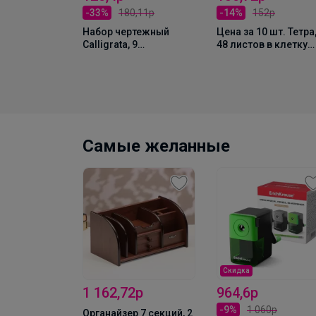
р
-33%
180,11р
-14%
152р
шт.
Набор чертежный
Цена за 10 шт. Тетр
 «Луч.
Calligrata, 9
48 листов в клетку
вета», 12
предметов, в
Calligrata «Фигуры»,
0 г
металлическом
серые листы, МИКС
пенале
Самые желанные
Скидка
1 162,72р
964,6р
р
-9%
1 060р
Органайзер 7 секций, 2