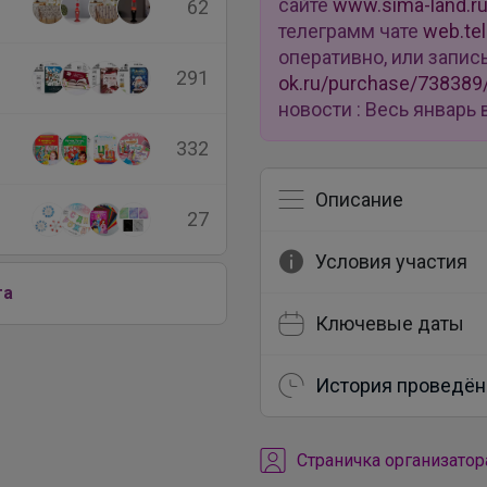
сайте
www.sima-land.r
62
телеграмм чате
web.te
оперативно, или запис
291
ok.ru/purchase/738389
новости : Весь январ
332
Описание
27
Условия участия
га
Ключевые даты
История проведён
Cтраничка организатор