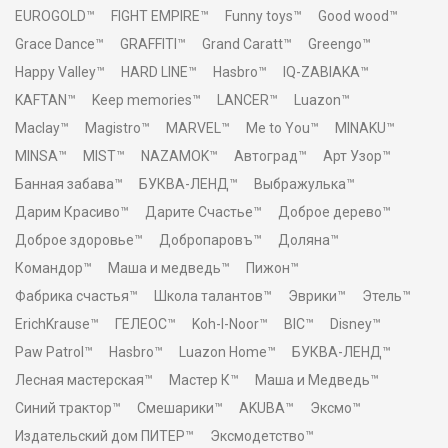
EUROGOLD™
FIGHT EMPIRE™
Funny toys™
Good wood™
Grace Dance™
GRAFFITI™
Grand Caratt™
Greengo™
Happy Valley™
HARD LINE™
Hasbro™
IQ-ZABIAKA™
KAFTAN™
Keep memories™
LANCER™
Luazon™
Maclay™
Magistro™
MARVEL™
Me to You™
MINAKU™
MINSA™
MIST™
NAZAMOK™
Автоград™
Арт Узор™
Банная забава™
БУКВА-ЛЕНД™
Выбражулька™
Дарим Красиво™
Дарите Счастье™
Доброе дерево™
Доброе здоровье™
Добропаровъ™
Доляна™
Командор™
Маша и медведь™
Пижон™
Фабрика счастья™
Школа талантов™
Эврики™
Этель™
ErichKrause™
ГЕЛЕОС™
Koh-I-Noor™
BIC™
Disney™
Paw Patrol™
Hasbro™
Luazon Home™
БУКВА-ЛЕНД™
Лесная мастерская™
Мастер К™
Маша и Медведь™
Синий трактор™
Смешарики™
AKUBA™
Эксмо™
Издательский дом ПИТЕР™
Эксмодетство™