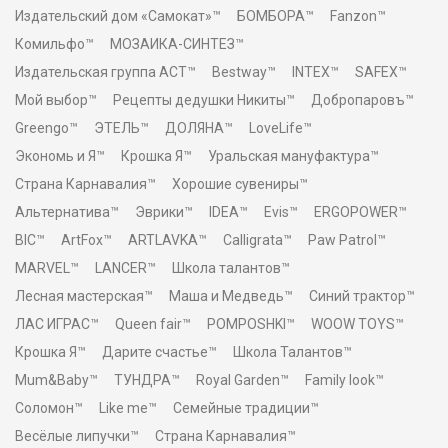
Издательский дом «Самокат»™
БОМБОРА™
Fanzon™
Комильфо™
МОЗАИКА-СИНТЕЗ™
Издательская группа АСТ™
Bestway™
INTEX™
SAFEX™
Мой выбор™
Рецепты дедушки Никиты™
Добропаровъ™
Greengo™
ЭТЕЛЬ™
ДОЛЯНА™
LoveLife™
Экономь и Я™
Крошка Я™
Уральская мануфактура™
Страна Карнавалия™
Хорошие сувениры™
Альтернатива™
Эврики™
IDEA™
Evis™
ERGOPOWER™
BIC™
ArtFox™
ARTLAVKA™
Calligrata™
Paw Patrol™
MARVEL™
LANCER™
Школа талантов™
Лесная мастерская™
Маша и Медведь™
Синий трактор™
ЛАС ИГРАС™
Queen fair™
POMPOSHKI™
WOOW TOYS™
Крошка Я™
Дарите счастье™
Школа Талантов™
Mum&Baby™
ТУНДРА™
Royal Garden™
Family look™
Соломон™
Like me™
Семейные традиции™
Весёлые липучки™
Страна Карнавалия™