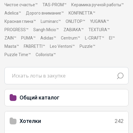
Чистое счастье™
TAS-PROM™
Керамика ручной работы™
Adelica™
Дорого внимание™
KONFINETTA™
Красная глина™
Luminarc™
ONLITOP™
YUGANA™
PROGRESS™
Sangh Micio™
ZABIAKA™
TEXTURA™
ZAIN™
PUMA™
Adidas™
Centrum™
L-CRAFT™
El™
Masta™
FABRETTI™
Leo Ventoni™
Puzzle™
Puzzle Time™
Collorista™
Общий каталог
Хотелки
242