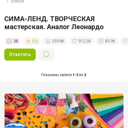
Хобби
СИМА-ЛЕНД. ТВОРЧЕСКАЯ
мастерская. Аналог Леонардо
38
5.0
359.8K
912.5K
83.9K
Ответить
Показаны записи
1-2
из
2
.