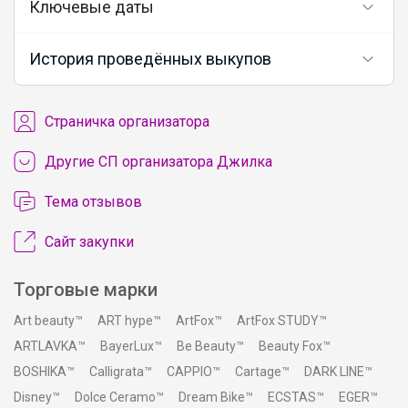
Ключевые даты
История проведённых выкупов
Cтраничка организатора
Другие СП организатора Джилка
Тема отзывов
Сайт закупки
Торговые марки
Art beauty™
ART hype™
ArtFox™
ArtFox STUDY™
ARTLAVKA™
BayerLux™
Be Beauty™
Beauty Fox™
BOSHIKA™
Calligrata™
CAPPIO™
Cartage™
DARK LINE™
Disney™
Dolce Ceramo™
Dream Bike™
ECSTAS™
EGER™