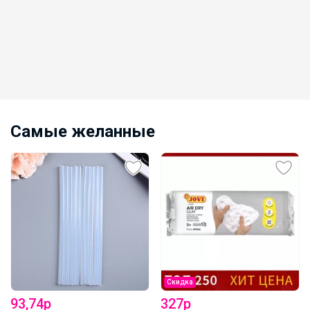
набор 4 шт. по 16 стр.
Самые желанные
Скидка
93,74р
327р