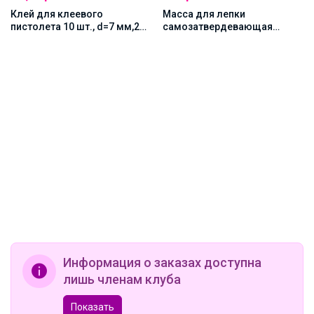
Клей для клеевого
Масса для лепки
пистолета 10 шт., d=7 мм,20
самозатвердевающая
см
полимерная, белая 500 г,
JOVI
Информация о заказах доступна
лишь членам клуба
Показать