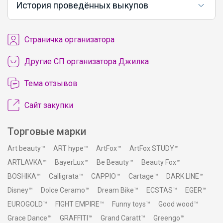
История проведённых выкупов
Cтраничка организатора
Другие СП организатора Джилка
Тема отзывов
Сайт закупки
Торговые марки
Art beauty™
ART hype™
ArtFox™
ArtFox STUDY™
ARTLAVKA™
BayerLux™
Be Beauty™
Beauty Fox™
BOSHIKA™
Calligrata™
CAPPIO™
Cartage™
DARK LINE™
Disney™
Dolce Ceramo™
Dream Bike™
ECSTAS™
EGER™
EUROGOLD™
FIGHT EMPIRE™
Funny toys™
Good wood™
Grace Dance™
GRAFFITI™
Grand Caratt™
Greengo™