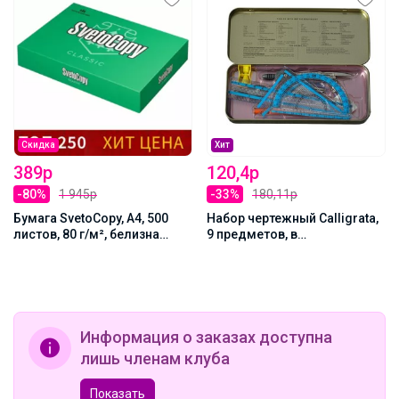
Скидка
Хит
389р
120,4р
-80%
1 945р
-33%
180,11р
Бумага SvetoCopy, А4, 500
Набор чертежный Calligrata,
листов, 80 г/м², белизна
9 предметов, в
146% CIE, класс C
металлическом пенале
Информация о заказах доступна
лишь членам клуба
Показать