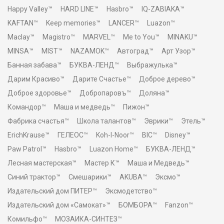
Happy Valley™
HARD LINE™
Hasbro™
IQ-ZABIAKA™
KAFTAN™
Keep memories™
LANCER™
Luazon™
Maclay™
Magistro™
MARVEL™
Me to You™
MINAKU™
MINSA™
MIST™
NAZAMOK™
Автоград™
Арт Узор™
Банная забава™
БУКВА-ЛЕНД™
Выбражулька™
Дарим Красиво™
Дарите Счастье™
Доброе дерево™
Доброе здоровье™
Добропаровъ™
Доляна™
Командор™
Маша и медведь™
Пижон™
Фабрика счастья™
Школа талантов™
Эврики™
Этель™
ErichKrause™
ГЕЛЕОС™
Koh-I-Noor™
BIC™
Disney™
Paw Patrol™
Hasbro™
Luazon Home™
БУКВА-ЛЕНД™
Лесная мастерская™
Мастер К™
Маша и Медведь™
Синий трактор™
Смешарики™
AKUBA™
Эксмо™
Издательский дом ПИТЕР™
Эксмодетство™
Издательский дом «Самокат»™
БОМБОРА™
Fanzon™
Комильфо™
МОЗАИКА-СИНТЕЗ™