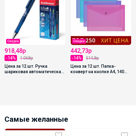
Скидка
Скидка
918,48р
442,73р
-14%
1 068р
-14%
514,8р
Цена за 12 шт. Ручка
Цена за 12 шт. Папка-
шариковая автоматическая
конверт на кнопке А4, 140
ErichKrause Megapolis
мкм, ErichKrause Fizzy Vivid,
Concept, узел 0.7 мм, синяя,
глянцевая, вмещает до 120
МИКС
листов, полупрозрачная,
микс
Самые желанные