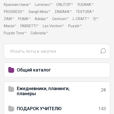
Красная глина™
Luminarc™
ONLITOP™
YUGANA™
PROGRESS™
Sangh Micio™
ZABIAKA™
TEXTURA™
ZAIN™
PUMA™
Adidas™
Centrum™
L-CRAFT™
El™
Masta™
FABRETTI™
Leo Ventoni™
Puzzle™
Puzzle Time™
Collorista™
Общий каталог
Ежедневники, планинги,
28
планеры
ПОДАРОК УЧИТЕЛЮ
143