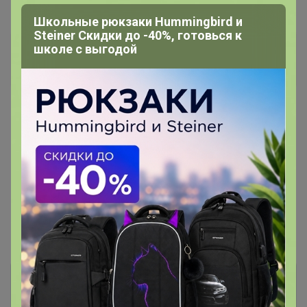
Школьные рюкзаки Hummingbird и
Steiner Скидки до -40%, готовься к
школе с выгодой
Джилка
Серебряный организатор
18 октября, 2025 07:44
Показаны записи
1-4
из
4
.