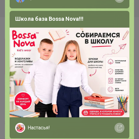
Школа база Bossa Nova!!!
Информация о заказах доступна
лишь членам клуба
Показать
ljaljabra
Великий магистр
8 октября, 2025 15:03
Настасья!
Здравствуйте. Прямая оплата не срабатывает.