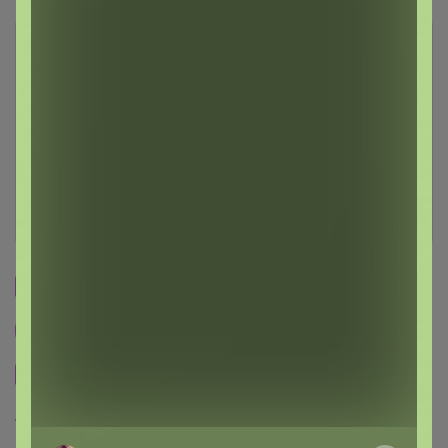
Описание
Условия участия
Ключевые даты
История проведённых выкупов
Cтраничка организатора
Другие СП организатора Джилка
Сайт закупки
Торговые марки