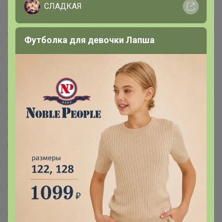
СЛАДКАЯ
Art beauty™
ART hype™
ArtFox™
ArtFox STUDY™
ARTLAVKA™
BayerLux™
Be Beauty™
Beauty Fox™
BOSHIKA™
Calligrata™
CAPPIO™
Cartage™
DARK LINE™
Футболка для девочки Лапша
Disney™
Dolce Ceramo™
Dream Bike™
ECSTAS™
EGER™
EUROGOLD™
FIGHT EMPIRE™
Funny toys™
Good wood™
Grace Dance™
GRAFFITI™
Grand Caratt™
Greengo™
Happy Valley™
HARD LINE™
Hasbro™
IQ-ZABIAKA™
KAFTAN™
Keep memories™
LANCER™
Luazon™
Maclay™
Magistro™
MARVEL™
Me to You™
MINAKU™
MINSA™
MIST™
NAZAMOK™
Автоград™
Арт Узор™
Банная забава™
БУКВА-ЛЕНД™
Выбражулька™
Дарим Красиво™
Дарите Счастье™
Доброе дерево™
Доброе здоровье™
Добропаровъ™
Доляна™
Командор™
Маша и медведь™
Пижон™
Фабрика счастья™
Школа талантов™
Эврики™
Этель™
ErichKrause™
ГЕЛЕОС™
Koh-I-Noor™
BIC™
Disney™