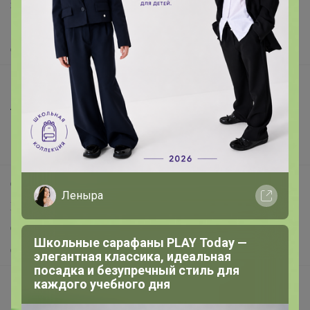
Защита покупателя
Помощь
О нас
Все предложения
Анонсы
Новости
Поддержка альпак
Самое выгодное
Леныра
Хиты продаж
Самое желанное
Школьные сарафаны PLAY Today —
Самое быстрое
элегантная классика, идеальная
посадка и безупречный стиль для
каждого учебного дня
Начать зарабатывать с 24-ok
Picabox.ru - Лучшее место для ваших изображений