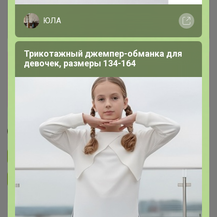
ЮЛА
Трикотажный джемпер-обманка для
Сбор заказов в данной закупке
девочек, размеры 134-164
завершен
Перейти к текущей закупке
Джилка
Подписаться на закупку
3.3K
Подписаться на организатора
6.7K
Завершена
Собрано