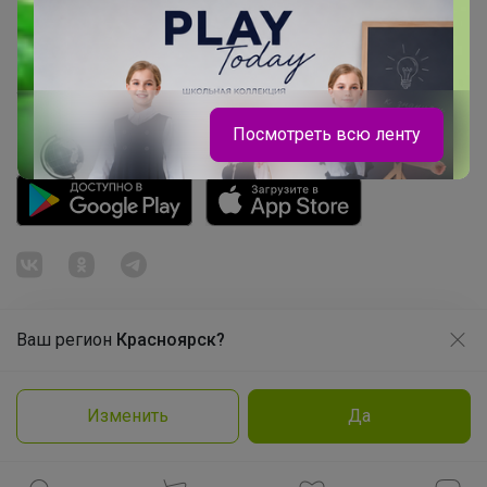
Розыгрыш - Генератор случайных чисел
Пульс нашего маркетплейса
Укорачиватель ссылок
Посмотреть всю ленту
Ваш регион
Красноярск?
Продолжая использовать этот сайт и нажимая кнопку
«Принять», вы даёте согласие на обработку файлов
© ООО "Лявита", ОГРН 1122468054070, 2012 - 2026
cookie
Политика конфиденциальности
Изменить
Да
Cоглашение пользователя
Подробнее
Принять
Леныра