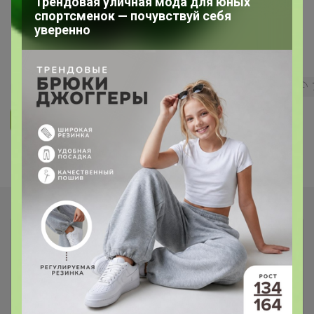
Трендовая уличная мода для юных
СИМА-ЛЕНД. НОВЫЙ ГОД 2026
спортсменок — почувствуй себя
Красной Огненной Лошади!
уверенно
Подарки, упаковка.
9
5.0
359.8K
912.6K
83.9K
Ответить
Показаны записи
1-4
из
4
.