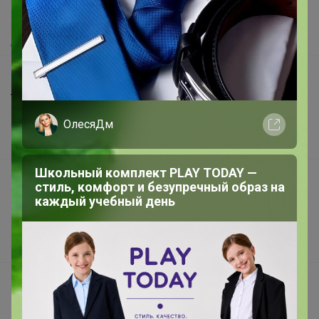
Как получить?
Доставка
Шоурумы
Торговые марки
Наша команда
ОлесяДм
В наличии
Школьный комплект PLAY TODAY —
Подарочные сертификаты
стиль, комфорт и безупречный образ на
каждый учебный день
Реклама на сайте
Поставщикам
Вакансии
support@24-ok.ru
Написать в поддержку