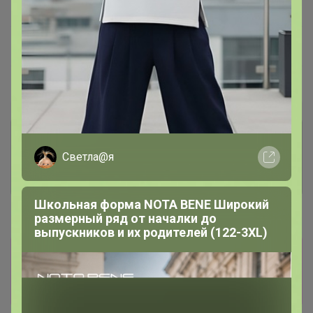
—
100 %
~ 7 дней
Ожидание
Пристрой
5 лотов
Комментарии к лотам
83.9K
Светла@я
Отзывы участников
15.6K
Школьная форма NOTA BENE Широкий
Новости
размерный ряд от началки до
выпускников и их родителей (122-3XL)
Товары из других разделов здесь
24-
ok.ru/purchase/list
Все заказы будут
объединены в одну закупку.