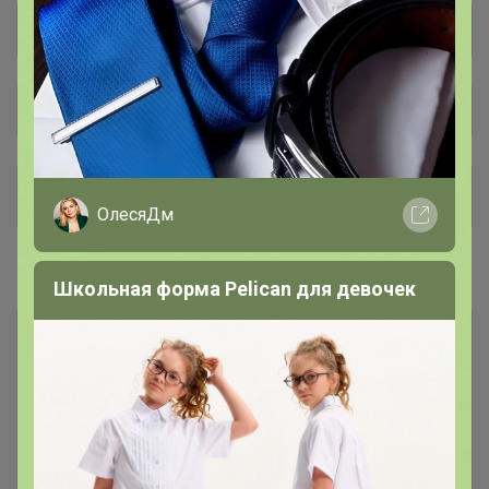
Общий каталог
*** РАСПРОДАЖА ***
162
ОлесяДм
#Аксессуары
Школьная форма Pelican для девочек
Бабочки
248
Галстуки
154
Запонки и зажимы
62