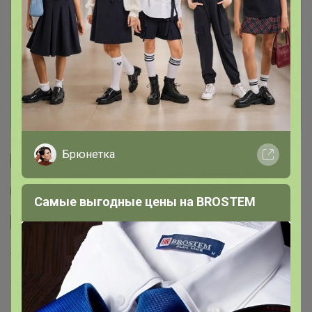
Условия участия
Ключевые даты
История проведённых выкупов
Брюнетка
Cтраничка организатора
Другие СП организатора Артемида
Самые выгодные цены на BROSTEM
Сайт закупки
Торговые марки
GREG™
BERTHIER™
T-lab™
KATHARINA KROSS™