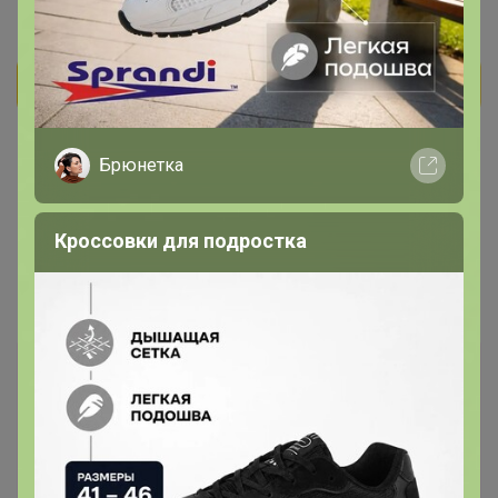
Брюнетка
Кроссовки для подростка
Закупка
5.0
220
12
3054
13
100 %
В архиве
ОБВАЛ ЦЕН!!! Спортивная одежда Red-n-Rock's