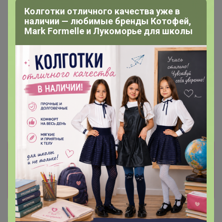
Колготки отличного качества уже в
наличии — любимые бренды Котофей,
Mark Formelle и Лукоморье для школы
Новинка
Новинка
1 280р
1 035р
G145-KM-OR1013 (зеленый)
G145-KO-SAS5000 (белый)
Футболка мужская короткий
Футболка мужская короткий
рукав
рукав
Информация о заказах доступна
лишь членам клуба
Показать