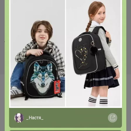
Скидка
Скидка
480р
680р
TS521 (т.бирюза) Футболка
G145-RD-6035 (джинс)
мужская короткий рукав
Футболка мужская короткий
рукав
Самые желанные
_Настя_