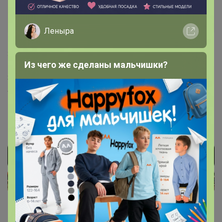
tanya-klo
Великий магистр
Леныра
3 сентября, 2025 23:30
Из чего же сделаны мальчишки?
Здравствуйте. Добавьте, пожалуйста, рост 164-174
arabella.ru/catalog/muzhskaya-odezhda/rubashki/rub...