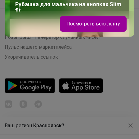
Самое быстрое
Рубашка для мальчика на кнопках Slim
fit
Начать зарабатывать с 24-ok
Посмотреть всю ленту
Picabox.ru - Лучшее место для ваших изображений
Розыгрыш - Генератор случайных чисел
Пульс нашего маркетплейса
Укорачиватель ссылок
Ваш регион
Красноярск?
Продолжая использовать этот сайт и нажимая кнопку
«Принять», вы даёте согласие на обработку файлов
© ООО "Лявита", ОГРН 1122468054070, 2012 - 2026
cookie