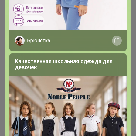
Подписаться на организатора
1.7K
В архиве
Собрано
—
61 %
Брюнетка
~ 15 дней
Ожидание
Качественная школьная одежда для
девочек
Пристрой
1 лот
Комментарии к лотам
1.1K
Отзывы участников
1.7K
Описание