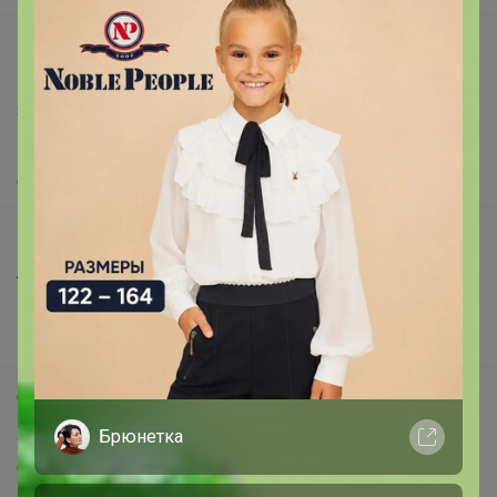
support@24-ok.ru
Написать в поддержку
Защита покупателя
Помощь
О нас
Все предложения
Анонсы
Новости
Поддержка альпак
Самое выгодное
Хиты продаж
Брюнетка
Самое желанное