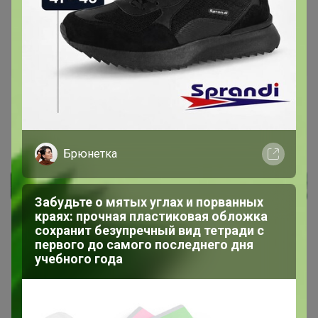
и ADDIC! Для всей семьи! Скидки!
Стоп 27 августа 2023 г.
Артемида
Брюнетка
Забудьте о мятых углах и порванных
краях: прочная пластиковая обложка
сохранит безупречный вид тетради с
первого до самого последнего дня
учебного года
Показаны записи
1-6
из
6
.