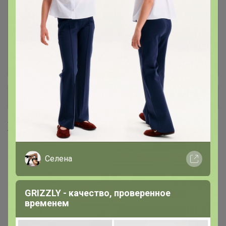
Карманные платки
6
Платки шейные
31
+ Ещё 15 каталогов
Хиты продаж
Селена
GRIZZLY - качество, проверенное
временем