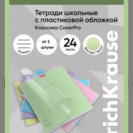
GREG, CASINO - футболки от 480 рублей!
Сорочки на разный рост! Поло, платья,
кардиганы!
Стоп 7 сентября 2025 г.
Артемида
Артемида
Бронзовый организатор