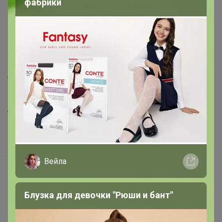
фабрики
Как здесь все устроено?
Как сделать заказ?
Как получить?
Доставка
Шоурумы
Торговые марки
Наша команда
В наличии
Вейла
Подарочные сертификаты
Реклама на сайте
Блузка для девочки "Рюши и бант"
Поставщикам
Вакансии