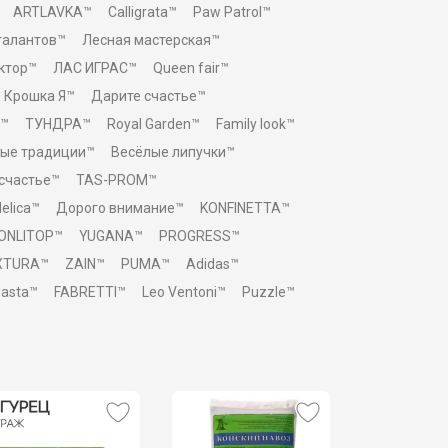
ARTLAVKA™
Calligrata™
Paw Patrol™
талантов™
Лесная мастерская™
ктор™
ЛАС ИГРАС™
Queen fair™
Крошка Я™
Дарите счастье™
™
ТУНДРА™
Royal Garden™
Family look™
ые традиции™
Весёлые липучки™
 счастье™
TAS-PROM™
elica™
Дорого внимание™
KONFINETTA™
ONLITOP™
YUGANA™
PROGRESS™
XTURA™
ZAIN™
PUMA™
Adidas™
asta™
FABRETTI™
Leo Ventoni™
Puzzle™