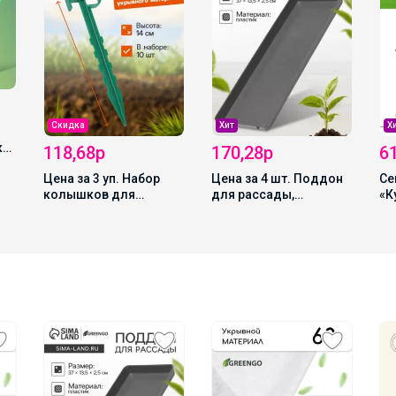
Скидка
Хит
Х
а,
118,68р
170,28р
6
Цена за 3 уп. Набор
Цена за 4 шт. Поддон
Се
С,
колышков для
для рассады,
«К
зажима укрывного
37×13.5×2.5 см,
ск
материала, h=14 см,
пластик, серый
па
набор 10 шт., Greengo
10