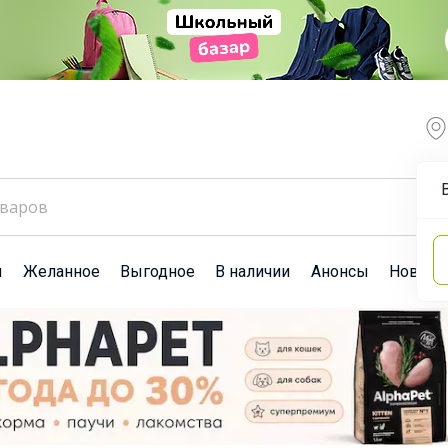
ы
Желанное
Выгодное
В наличии
Анонсы
Новост