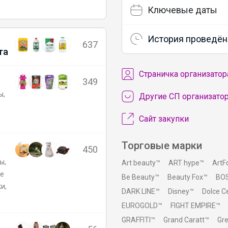
Ключевые даты
История проведён
637
та
Cтраничка организатор
349
ы,
Другие СП организато
Сайт закупки
Торговые марки
450
ы,
Art beauty™
ART hype™
ArtF
ые
Be Beauty™
Beauty Fox™
BO
и,
DARK LINE™
Disney™
Dolce 
EUROGOLD™
FIGHT EMPIRE™
GRAFFITI™
Grand Caratt™
Gr