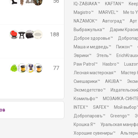
56
IQ-ZABIAKA™
KAFTAN™
Kee
Magistro™
MARVEL™
Me to 
NAZAMOK™
Автоград™
Арт
Выбражулька™
Дарим Краси
188
Доброе здоровье™
Добропа
Маша и медведь™
Пижон™
Эврики™
Этель™
ErichKraus
Paw Patrol™
Hasbro™
Luazo
77
Лесная мастерская™
Мастер 
Смешарики™
AKUBA™
Эксм
Эксмодетство™
Издательски
Комильфо™
МОЗАИКА-СИНТ
INTEX™
SAFEX™
Мой выбор
ов
Добропаровъ™
Greengo™
Э
Крошка Я™
Уральская мануф
Хорошие сувениры™
Альтерн