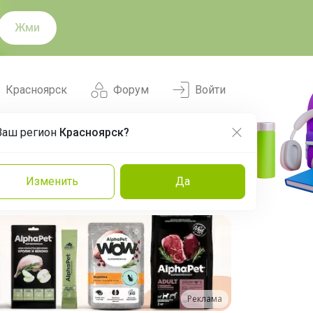
Жми
Красноярск
Форум
Войти
Ваш регион
Красноярск?
Нравится
Заказы
Изменить
Да
и
Команда
Торговые марки
Эксперты
Реклама