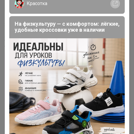
Золотой организатор
Красотка
На физкультуру — с комфортом: лёгкие,
2 апреля, 2025 19:54
удобные кроссовки уже в наличии
Жемчужина 94
, Добрый
24-
ok.ru/purchase/701607/lot/1593610081
Лот
1
1
2 799,6р
Аксессуар
Стоп 07 августа
Тренди. Модные и желанные распродажи
Турции