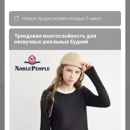
ОДЕЖДА ДЛЯ ВЗРОСЛЫХ
Тренди. Модные и желанные
Новые предложения каждые 5 минут
распродажи Турции
Трендовая многослойность для
нескучных школьных будней
385
5.0
10.3K
30K
3K
Ответить
Показаны записи
1-7
из
7
.