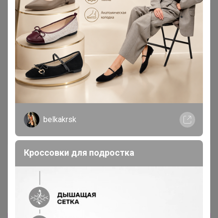
belkakrsk
Кроссовки для подростка
1 506р
1 316,97р
Рубашка
Свитшот