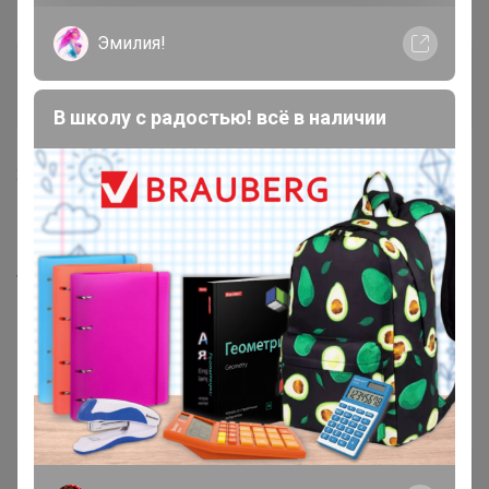
Эмилия!
Жемчужина 94
Великий магистр
В школу с радостью! всё в наличии
2 апреля, 2025 18:34
Glamkat
, добрый вечер. Ещё такие откройте,
пожалуйста.
www.trendyol.com/camaiore/kadin-kirmizi-rugan-keme...
Glamkat