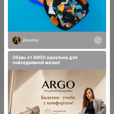
Джилка
Обувь от ARGO идеальна для
1 107р
1 572р
повседневной жизни!
Леггинсы
Кофточка
Самые желанные