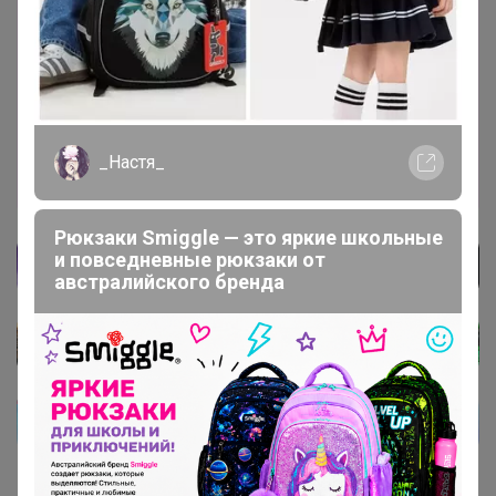
1
1
2 799,96р
Аксессуар
Стоп 07 августа
_Настя_
Тренди. Модные и желанные распродажи
Турции
Рюкзаки Smiggle — это яркие школьные
и повседневные рюкзаки от
австралийского бренда