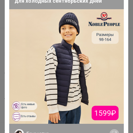
для холодных сентябрьских дней
Реклама на сайте
Поставщикам
Вакансии
support@24-ok.ru
Написать в поддержку
Защита покупателя
Помощь
О нас
Все предложения
Анонсы
Новости
Поддержка альпак
Самое выгодное