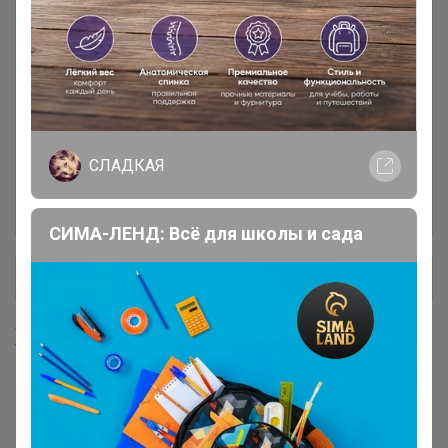
Белье
425
Брюки
526
Джинсы
694
СЛАДКАЯ
Жакеты
339
СИМА-ЛЕНД: Всё для школы и сада
+ Ещё 35 каталогов
Хиты продаж