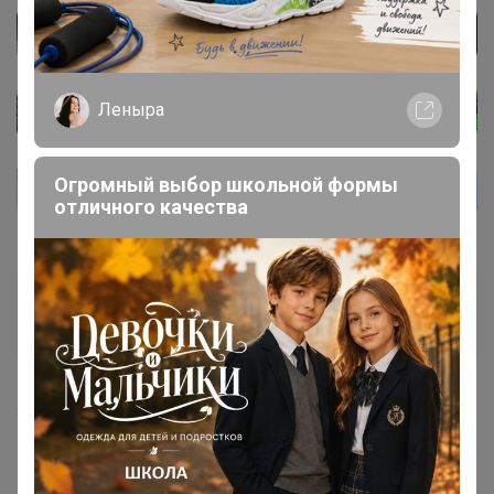
Леныра
Огромный выбор школьной формы
отличного качества
Жемчужина 94
Великий магистр
4 апреля, 2025 07:56
Glamkat
, доброе утро. Вот такие ещё можно
посматреть?