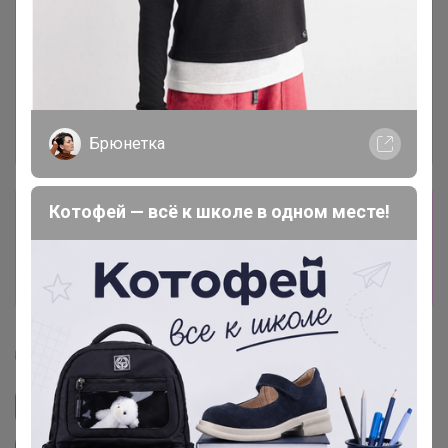
Брюнетка
Котофей — всё к школе в одном месте!
Сбор заказов в данной закупке
завершен
Перейти к текущей закупке
Glamkat
Подписаться на закупку
1.4K