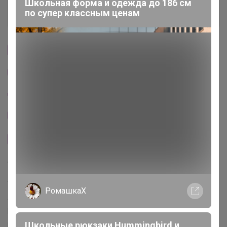
Школьная форма и одежда до 186 см
по супер классным ценам
История проведённых выкупов
Cтраничка организатора
Другие СП организатора Glamkat
Пристрой организатора Glamkat
Тема отзывов
Сайт закупки
Торговые марки
trendyol™
1v1y™
markafoni™
morhipo™
Ipekyol™
РомашкаХ
Armonika™
Cotton Mood™
Loft™
Colin's™
Colins™
Hummel™
Miss Ipekyol™
Y-London™
Happiness™
Levis™
Школьные рюкзаки Hummingbird и
Dockers™
New Balance™
Soho™
Dagi™
Bambi™