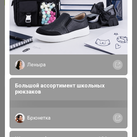
Подписаться на организатора
4.9K
В архиве
Собрано
—
34 %
Комментарии к лотам
3K
Леныра
Отзывы участников
3.1K
Большой ассортимент школьных
рюкзаков
Описание
Условия участия
Брюнетка
Ключевые даты