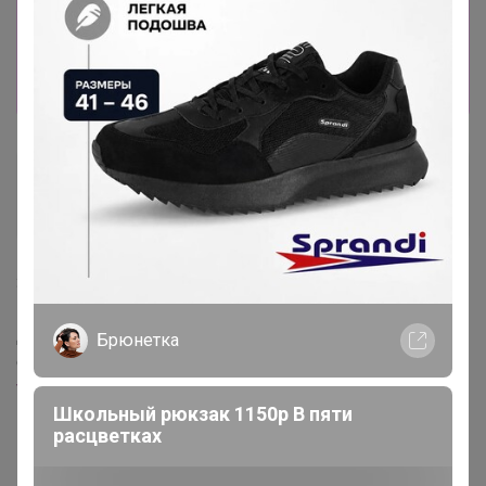
Информация о заказах доступна
лишь членам клуба
Показать
Жемчужина 94
Великий магистр
31 марта, 2025 08:54
Доброе утро. Glamkat, можно такие открыть, по цене
Брюнетка
сориентируйте
www.trendyol.com/hvz-exclusive/kadin-hakiki-deri-b...
Школьный рюкзак 1150р В пяти
расцветках