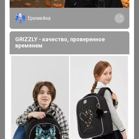
www.trendyol.com/polka-store/serena-sivri-burun-uc...
Еремейка
GRIZZLY - качество, проверенное
временем
Glamkat
Золотой организатор
4 апреля, 2025 09:19
Жемчужина 94
, Доброе
24-
ok.ru/purchase/701607/lot/1593634949
Лот