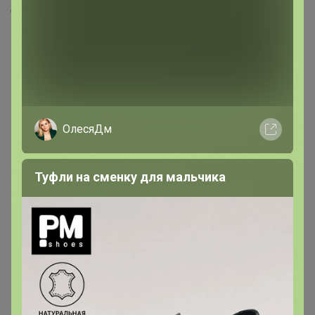
Скопировать ссылку
Медали
21
Номинировать на медаль
ОлесяДм
11
3
3
Туфли на сменку для мальчика
1
1
1
1
Подпись