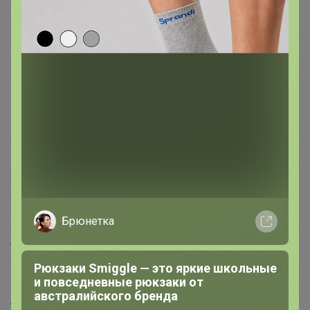
Наша команда
В наличии
Подарочные сертификаты
Реклама на сайте
Поставщикам
Вакансии
support@24-ok.ru
Написать в поддержку
Защита покупателя
Брюнетка
Помощь
О нас
Рюкзаки Smiggle — это яркие школьные
Все предложения
и повседневные рюкзаки от
австралийского бренда
Анонсы