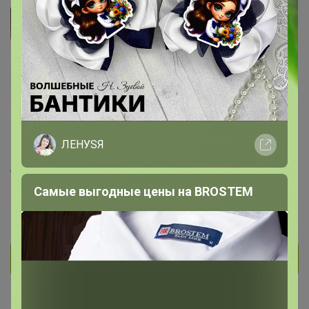
Жемчужина 94
Великий магистр
1.8K
1.4K
185
442
21
ЛЕНУSЯ
На сайте 13 часов назад
День рождения 19 октября
Красноярск
Самые выгодные цены на BROSTEM
В клубе с 14 ноября 2013 г.
Личное сообщение