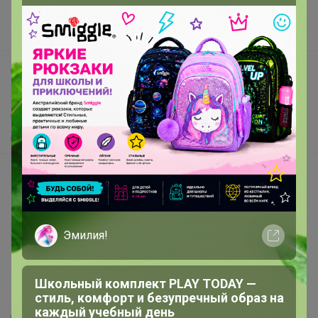
Новости
Поддержка альпак
Самое выгодное
Хиты продаж
Самое желанное
Самое быстрое
Начать зарабатывать с 24-ok
Picabox.ru - Лучшее место для ваших изображений
Розыгрыш - Генератор случайных чисел
Эмилия!
Пульс нашего маркетплейса
Укорачиватель ссылок
Школьный комплект PLAY TODAY —
стиль, комфорт и безупречный образ на
каждый учебный день