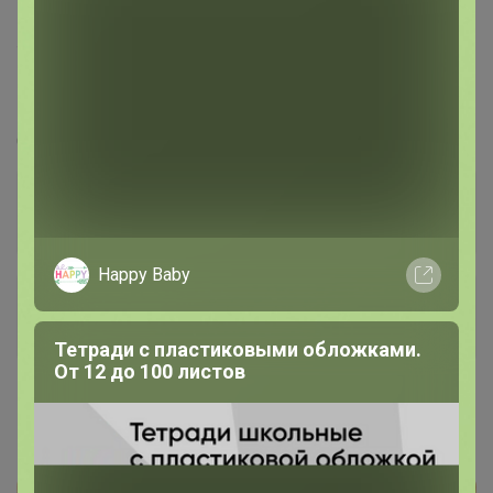
443
5.0
10.3K
30.1K
3K
100%
Стоп
Тренди. Модные и желанные распродажи
Турции
Стоп 07 августа
Happy Baby
+23.3K
Тетради с пластиковыми обложками.
От 12 до 100 листов