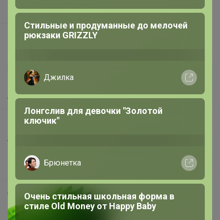
Вакансии
Стильные и продуманные до мелочей
рюкзаки GRIZZLY
support@24-ok.ru
Написать в поддержку
Защита покупателя
Джилка
Помощь
О нас
Лонгслив для девочки "Золотой
ключик"
Все предложения
Анонсы
Новости
Брюнетка
Поддержка альпак
Самое выгодное
Очень стильная школьная форма в
стиле Old Money от Нappy Вaby
Хиты продаж