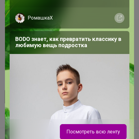
Самое желанное
Самое быстрое
РомашкаХ
Начать зарабатывать с 24-ok
Picabox.ru - Лучшее место для ваших изображений
BODO знает, как превратить классику в
любимую вещь подростка
Розыгрыш - Генератор случайных чисел
Пульс нашего маркетплейса
Укорачиватель ссылок
Посмотреть всю ленту
Ваш регион
Красноярск?
Продолжая использовать этот сайт и нажимая кнопку