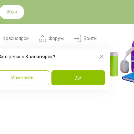
Жми
Красноярск
Форум
Войти
Ваш регион
Красноярск?
Нравится
Заказы
Изменить
Да
и
Команда
Торговые марки
Эксперты