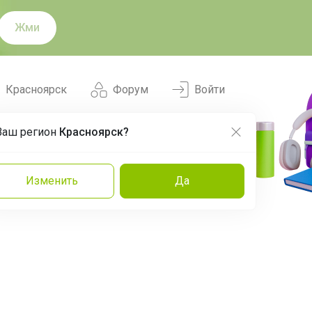
Жми
Красноярск
Форум
Войти
Ваш регион
Красноярск?
Нравится
Заказы
Изменить
Да
и
Команда
Торговые марки
Эксперты