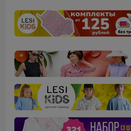
Брюнетка
Черубино качественный школьный трикотаж