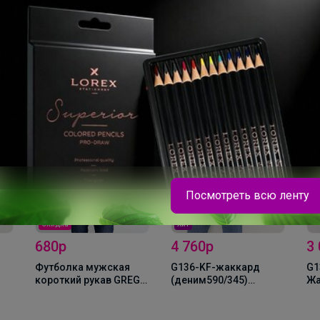
Посмотреть всю ленту
Скидка
Хит
680р
4 760р
3
Футболка мужская
G136-KF-жаккард
G1
короткий рукав GREG
(деним590/345)
Жа
G145-RD-6025 (серый)
Кардиган мужской