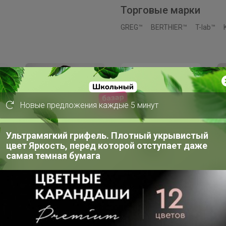
Торговые марки
GREG™
BERTHIER™
T-lab™
Новые предложения каждые 5 минут
Ультрамягкий грифель. Плотный укрывистый
цвет Яркость, перед которой отступает даже
самая темная бумага
Скидка
Х
480р
510р
4
с)
G145-RD-1056_R
Ремень мужской GREG
G1
(красный) Футболка
Gt415 перф. черный
(т
мужская короткий
му
рукав