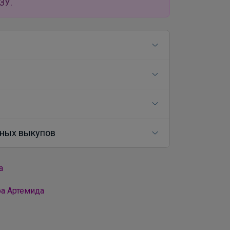
ЗУ.
ных выкупов
а
ра Артемида