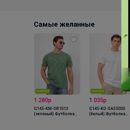
Самые желанные
Новинка
Новинка
1 280р
1 035р
ал D1
G145-KM-OR1013
G145-KO-SAS5000
 Жакет
(зеленый) Футболка
(белый) Футболка
мужская короткий
мужская короткий
рукав
рукав