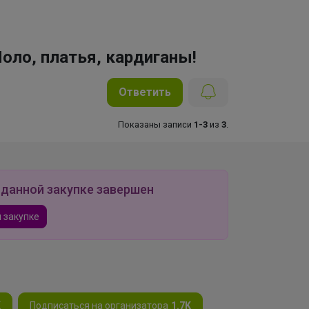
Поло, платья, кардиганы!
Ответить
Показаны записи
1-3
из
3
.
 данной закупке завершен
 закупке
K
Подписаться на организатора
1.7K