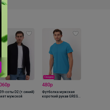
Новинка
2 055р
215/238/009
STRETCH Со
Скидка
мужская дл
рукав
 060р
480р
39-соты D2 (т.синий)
Футболка мужская
кет мужской
короткий рукав GREG
TS521 (голубой)