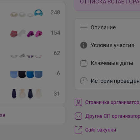
ОТПИСКА ВСТАЕТ СРА
248
Описание
154
Условия участия
62
Ключевые даты
6
История проведён
31
Cтраничка организатор
ов
Другие СП организато
Сайт закупки