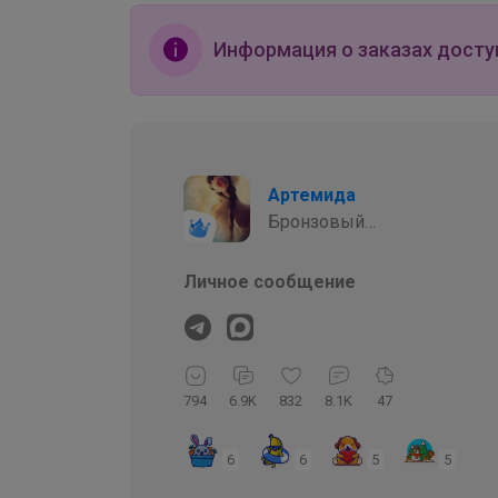
Информация о заказах досту
Артемида
Бронзовый
организатор
Личное сообщение
794
6.9K
832
8.1K
47
6
6
5
5