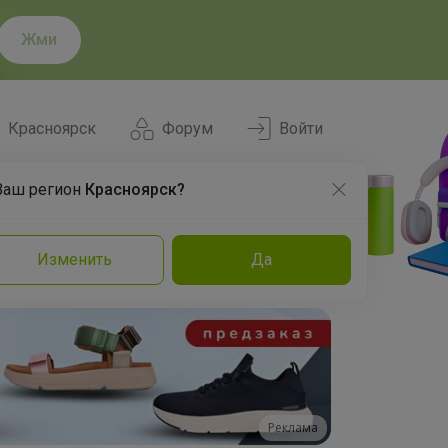
Жми
Красноярск
Форум
Войти
Ваш регион
Красноярск?
Нравится
Заказы
Изменить
Да
и
Команда
Торговые марки
Эксперты
Реклама