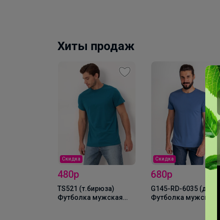
Хиты продаж
Скидка
Скидка
480р
680р
 мужская
TS521 (т.бирюза)
G145-RD-6035 (джин
рукав GREG
Футболка мужская
Футболка мужская
025 (серый)
короткий рукав
короткий рукав