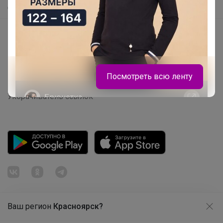
Самое быстрое
Начать зарабатывать с 24-ok
Picabox.ru - Лучшее место для ваших изображений
Розыгрыш - Генератор случайных чисел
Посмотреть всю ленту
Пульс нашего маркетплейса
Укорачиватель ссылок
Брюнетка
Поло для мальчика
Ваш регион
Красноярск?
Продолжая использовать этот сайт и нажимая кнопку
«Принять», вы даёте согласие на обработку файлов
© ООО "Лявита", ОГРН 1122468054070, 2012 - 2026