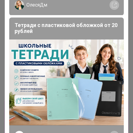
ОлесяДм
Тетради с пластиковой обложкой от 20
рублей
Попкорн с карамелью
Хит
1 480р
475р
Кофе Бленд Континенталь
Кофе Грильяж карамель с
(Попкорн с карамелью)
орешками 250г, Зерно
1000г, Зерно
Информация о заказах доступна
лишь членам клуба
Показать