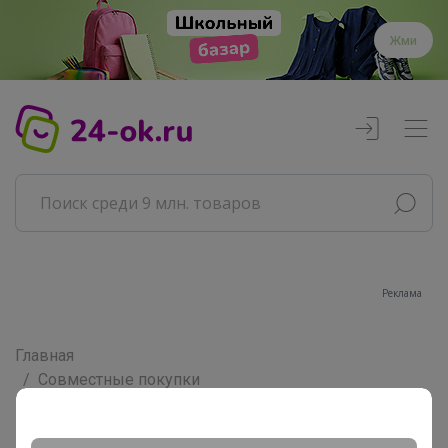
Жми
Реклама
Главная
Совместные покупки
АРХИВ СП
Продукты