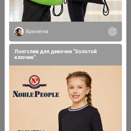
Вакансии
support@24-ok.ru
Написать в поддержку
Брюнетка
Защита покупателя
Помощь
Лонгслив для девочки "Золотой
О нас
ключик"
Все предложения
Анонсы
Новости
Поддержка альпак
Самое выгодное
Хиты продаж
Самое желанное