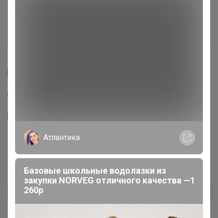
Ключевые даты
История проведённых выкупов
Cтраничка организатора
Другие СП организатора Бонифаций
Сайт закупки
Атлантика
Торговые марки
Torrefacto™
Базовые школьные водолазки из
закупки NORVEG отличного качества —1
260р