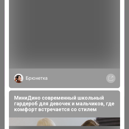
Новости
Поздравляем победителей СП 192. Спасибо
за участие! ++--- Alyona05 Elena1901
elvirkadesyatova Kirill1996 Lenochka8585
lenuska malinna Natalittle2015 Natarshka
Natasha 91 ntckz Olsic Ririna ViLka Валерия 07
ДИКАЯ ОРХИДЕЯ исакова Капелька К
княгиня ренье Любовь Ярославовна
Люсинда58 Мистерия Норе СветкаКУП
светлана0973 Танюшка77 Светлана Р
Брюнетка
Чернобровкина Fabiana
МиниДино современный школьный
Описание
гардероб для девочек и мальчиков, где
комфорт встречается со стилем
Условия участия