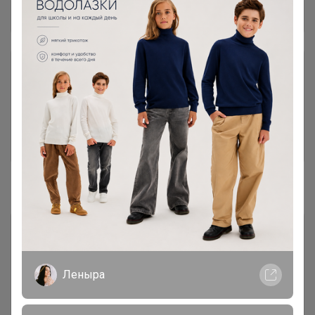
Общий каталог
Шоколадно-ореховые пасты В
6
НАЛИЧИИ и ПОД ЗАКАЗ
Кофе в капсулах и дрип-пакетах
5
В НАЛИЧИИ И ПОД ЗАКАЗ -
Дрипы доступны к заказу!
#1. Свежеобжаренный кофе
Кофе в наличии у организатора в
27
Красноярске! Без ожидания!
Если в заказе позиция из этого
каталога она выдается сразу!
Леныра
Если нужно заказ отправить
вместе с позициями под заказ -
напишите комментарий к заказу