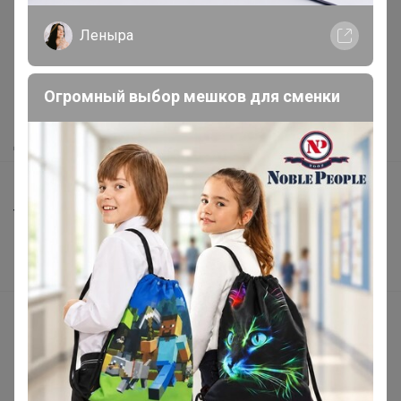
Леныра
Как здесь все устроено?
Как сделать заказ?
Огромный выбор мешков для сменки
Как получить?
Доставка
Шоурумы
Торговые марки
Наша команда
В наличии
Подарочные сертификаты
Реклама на сайте
Поставщикам