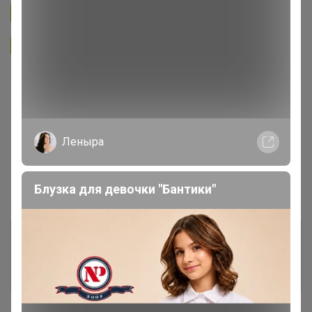
Подписаться на закупку
1.5K
Подписаться на организатора
2.6K
В архиве
Собрано
—
100 %
Леныра
~ 14 дней
Ожидание
Пристрой
6 лотов
Блузка для девочки "Бантики"
Комментарии к лотам
1.8K
Отзывы участников
9.8K