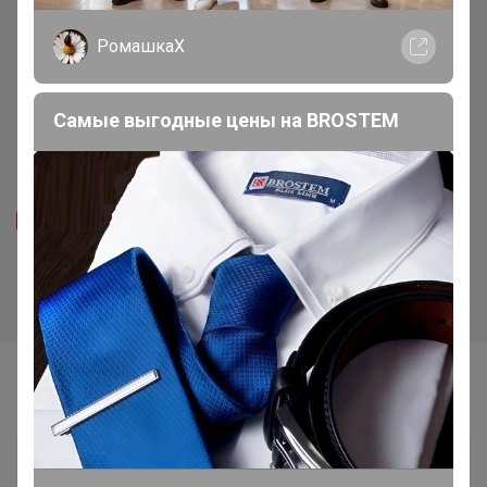
РомашкаХ
Самые выгодные цены на BROSTEM
Дата обжарки 08.07.2026
Хит
1 653р
1 590р
-29%
2 320р
-24%
2 081р
Кофе Бразилия Сантос 17/18
Кофе Грильяж Карамель с
(шоколадное парфе с
орешками 1000г, Зерно
ореховым кремом) 1000г,
Зерно
Самые желанные