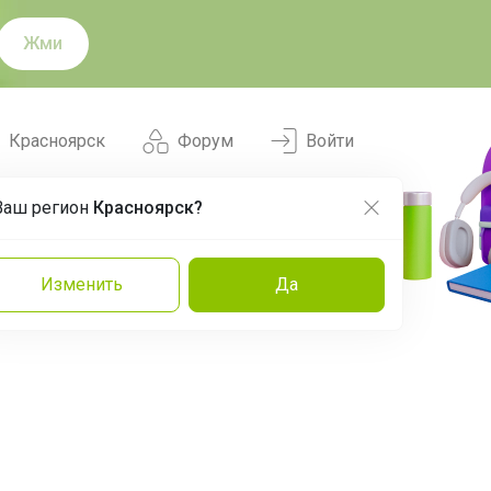
Жми
Красноярск
Форум
Войти
Ваш регион
Красноярск?
Нравится
Заказы
Изменить
Да
и
Команда
Торговые марки
Эксперты