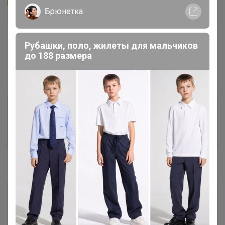
Брюнетка
В архиве
Собрано
—
100 %
Рубашки, поло, жилеты для мальчиков
до 188 размера
~ 5 дней
Ожидание
Комментарии к лотам
3.7K
Отзывы участников
12K
Новости
Прямая оплата! Отписка встает в течении 30
минут! Отписка по прямой оплате встает до
30 минут! ТЕПЕРЬ МОЖНО ПЛАТИТЬ ПО