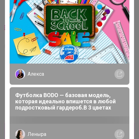
Хит
376р
ТЕГРАЛ МОЙСТ
Алекса
Хит
ШОКОЛАДНЫЙ КЕЙК смесь
д/шок.кекса 1 кг
83р
Крахмал кукурузный Амилко
Футболка BODO — базовая модель,
1кг
которая идеально впишется в любой
подростковый гардероб.В 3 цветах
Информация о заказах доступна
Леныра
лишь членам клуба