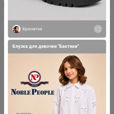
Сайт закупки
Торговые марки
Puratos™
Италика™
Чудское озеро™
Sen Soy™
Брюнетка
COOKING™
Dolce-Rosa™
Баринофф™
Блузка для девочки "Бантики"
Общий каталог
*** КОФЕ В ЗЕРНАХ ***
1
### Личная передача ###
1