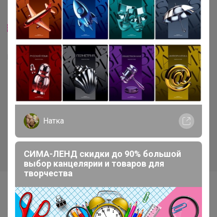
Хит
Скидка
370р
338р
Смесь Сырная для
Бумага для выпекания
приготовления хлебо-
38*50м с 2сторонней
булочных изделий (аналог
силиконизацией Горница,
Натка
Боу де Кежо), 1 кг
коричн/белая, рул
СИМА-ЛЕНД скидки до 90% большой
выбор канцелярии и товаров для
творчества
Самые желанные