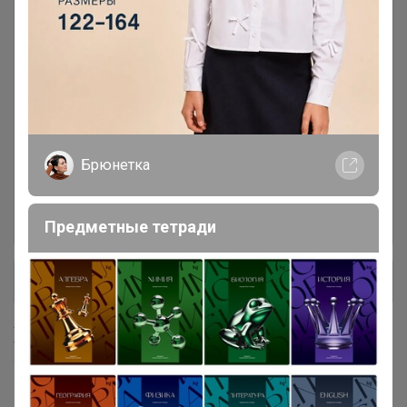
Консервация
7
Лапша, макароны, фунчоза
16
Масло кокосовое, оливковое,
4
кунжутное, фритюрное
Брюнетка
Мука панировочная, сухари,
7
Предметные тетради
+ Ещё 28 каталогов
Хиты продаж