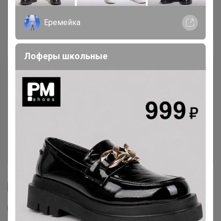
КУАР-КОДУ (СБП) ОЧЕНЬ УДОБНО, БЕЗ
ЛИШНИХ ЦИФР И ДАННЫХ КАРТ! ОТПИСКА
Еремейка
ВСТАЕТ СРАЗУ. Развоз 29 февраля
Лоферы школьные
Описание
Условия участия
Ключевые даты
История проведённых выкупов
Cтраничка организатора
Другие СП организатора Артемида