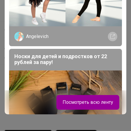
Новости
Поддержка альпак
Самое выгодное
Angelevich
Хиты продаж
Самое желанное
Носки для детей и подростков от 22
Самое быстрое
рублей за пару!
Начать зарабатывать с 24-ok
Picabox.ru - Лучшее место для ваших изображений
Розыгрыш - Генератор случайных чисел
Пульс нашего маркетплейса
Посмотреть всю ленту
Укорачиватель ссылок