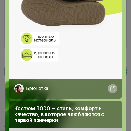
Чтобы ответить или задать вопрос
необходимо авторизоваться на сайте
Это займет меньше минуты
Войти
Зарегистрироваться
Реклама
Брюнетка
Как здесь все устроено?
Как сделать заказ?
Костюм BODO — стиль, комфорт и
качество, в которое влюбляются с
Как получить?
первой примерки
Доставка