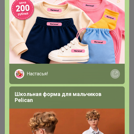
Прямая оплата! Отписка встает в течении 30
минут! Отписка по прямой оплате встает до
30 минут! ТЕПЕРЬ МОЖНО ПЛАТИТЬ ПО
КУАР-КОДУ (СБП) ОЧЕНЬ УДОБНО, БЕЗ
ЛИШНИХ ЦИФР И ДАННЫХ КАРТ! ОТПИСКА
ВСТАЕТ СРАЗУ. Развоз 29 февраля
Настасья!
Описание
Условия участия
Школьная форма для мальчиков
Pelican
Ключевые даты
История проведённых выкупов