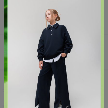
Шоурумы
Торговые марки
Наша команда
В наличии
Подарочные сертификаты
Реклама на сайте
Поставщикам
Вакансии
support@24-ok.ru
Написать в поддержку
Защита покупателя
Помощь
О нас