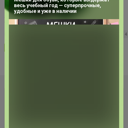
весь учебный год — суперпрочные,
"Сыры, сливки по сказочной цене!"
удобные и уже в наличии
Холодильник
143
5.0
35.7K
36.3K
3.7K
4
Ответить
Показаны записи
1-3
из
3
.