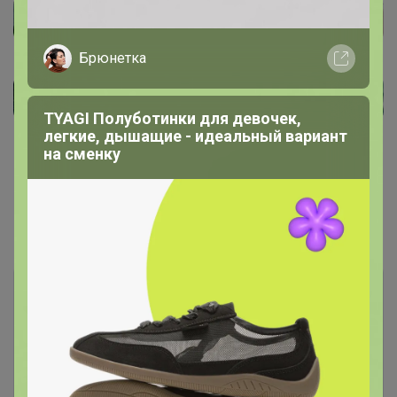
Брюнетка
TYAGI Полуботинки для девочек,
легкие, дышащие - идеальный вариант
на сменку
Показаны записи
1-3
из
3
.