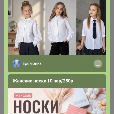
Информация о заказах доступна
лишь членам клуба
Показать
Артемида
Бронзовый организатор
Еремейка
17 февраля, 2024 21:54
Женские носки 10 пар/250р