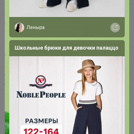
Все предложения
Анонсы
Леныра
Новости
Поддержка альпак
Школьные брюки для девочки палаццо
Самое выгодное
Хиты продаж
Самое желанное
Самое быстрое
Начать зарабатывать с 24-ok
Picabox.ru - Лучшее место для ваших изображений
Розыгрыш - Генератор случайных чисел
Пульс нашего маркетплейса