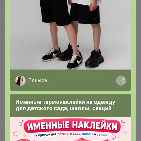
Артемида
Подписаться на закупку
893
Подписаться на организатора
1.7K
В архиве
Собрано
—
86 %
~ 4 дня
Ожидание
Леныра
Именные термонаклейки на одежду
Комментарии к лотам
3.7K
для детского сада, школы, секций
Отзывы участников
12K
Новости