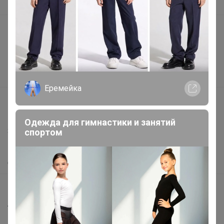
В наличии
Подарочные сертификаты
Реклама на сайте
Поставщикам
Вакансии
Еремейка
support@24-ok.ru
Написать в поддержку
Одежда для гимнастики и занятий
Защита покупателя
спортом
Помощь
О нас
Все предложения
Анонсы
Новости