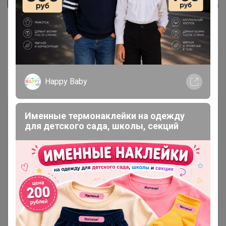
Показаны записи
1-3
из
3
.
Happy Baby
Именные термонаклейки на одежду
для детского сада, школы, секций
Чтобы ответить или задать вопрос
необходимо авторизоваться на сайте
Это займет меньше минуты