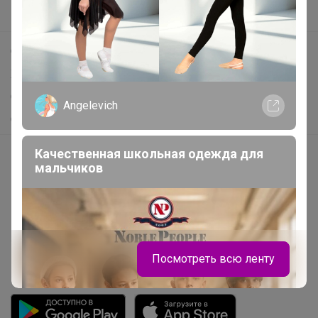
Поддержка альпак
Самое выгодное
Хиты продаж
Самое желанное
Angelevich
Самое быстрое
Качественная школьная одежда для
Начать зарабатывать с 24-ok
мальчиков
Picabox.ru - Лучшее место для ваших изображений
Розыгрыш - Генератор случайных чисел
Пульс нашего маркетплейса
Укорачиватель ссылок
Посмотреть всю ленту