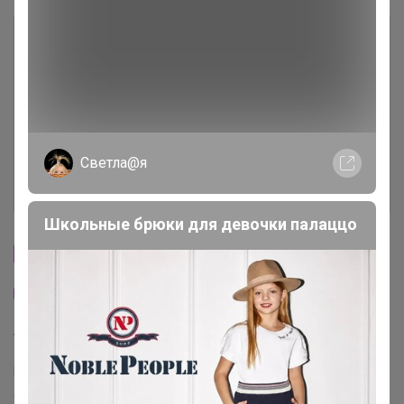
Описание
Условия участия
Ключевые даты
Светла@я
История проведённых выкупов
Школьные брюки для девочки палаццо
Cтраничка организатора
Другие СП организатора Артемида
Торговые марки
Puratos™
Италика™
Чудское озеро™
Sen Soy™
COOKING™
Dolce-Rosa™
Баринофф™