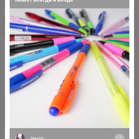
Артемида
Подписаться на закупку
893
Подписаться на организатора
1.7K
В архиве
Собрано
—
100 %
~ 4 дня
Ожидание
Комментарии к лотам
3.7K
Отзывы участников
12K
Новости
_Настя_