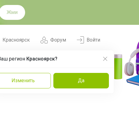
Жми
Красноярск
Форум
Войти
Ваш регион
Красноярск?
Нравится
Заказы
Изменить
Да
и
Команда
Торговые марки
Эксперты