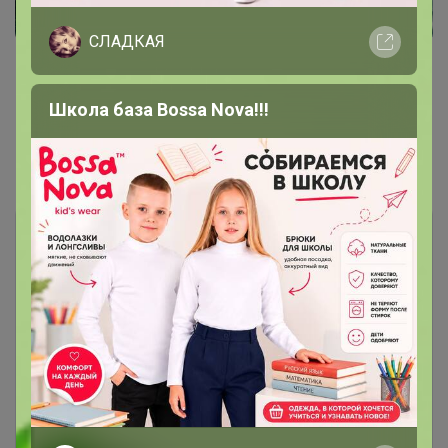
СЛАДКАЯ
Школа база Bossa Nova!!!
Показаны записи
1-5
из
5
.
Чтобы ответить или задать вопрос
необходимо авторизоваться на сайте
Это займет меньше минуты