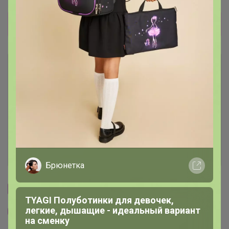
Прямая оплата
Описание
Условия участия
Ключевые даты
История проведённых выкупов
Брюнетка
Cтраничка организатора
TYAGI Полуботинки для девочек,
легкие, дышащие - идеальный вариант
Другие СП организатора Артемида
на сменку