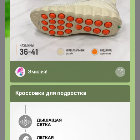
В наличии
Подарочные сертификаты
Реклама на сайте
Поставщикам
Вакансии
support@24-ok.ru
Эмилия!
Написать в поддержку
Защита покупателя
Кроссовки для подростка
Помощь
О нас
Все предложения
Анонсы