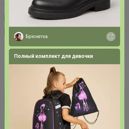
Артемида
Подписаться на закупку
893
Подписаться на организатора
1.7K
Брюнетка
В архиве
Собрано
Полный комплект для девочки
—
100 %
~ 4 дня
Ожидание
Комментарии к лотам
3.7K
Отзывы участников
12K
Новости