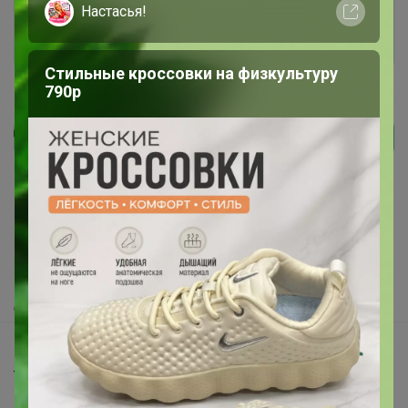
Настасья!
Войти
Зарегистрироваться
Стильные кроссовки на физкультуру
790р
Реклама
Как здесь все устроено?
Как сделать заказ?
Как получить?
Доставка
Шоурумы
Торговые марки
Наша команда