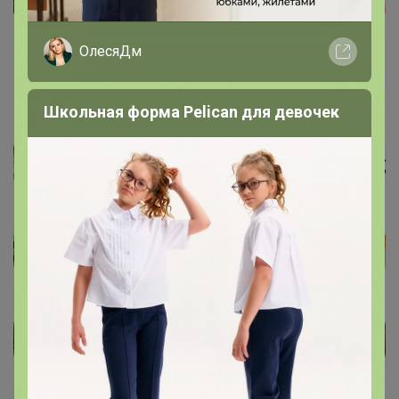
ОлесяДм
Школьная форма Pelican для девочек