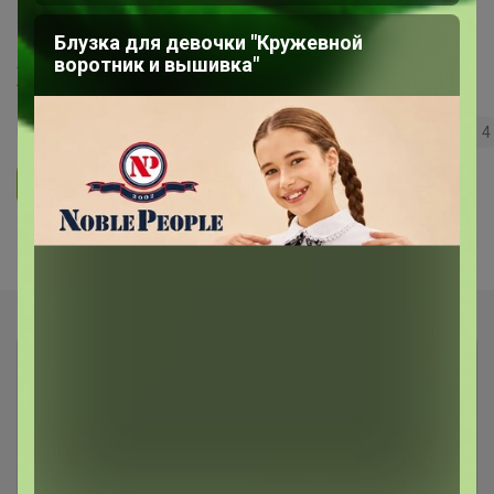
"Сыры, сливки по сказочной цене!"
Блузка для девочки "Кружевной
воротник и вышивка"
Холодильник
128
5.0
35.7K
36.3K
3.7K
4
Ответить
Показаны записи
1-5
из
5
.