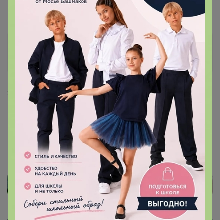
Артемида
Бронзовый организатор
1
30 октября, 2023 12:12
Бубука
, здравствуйте.
Развоз данной закупки будет 8-9 ноября