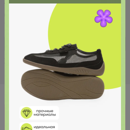
Торговые марки
Puratos™
Италика™
Чудское озеро™
Sen Soy™
COOKING™
Dolce-Rosa™
Баринофф™
Хиты продаж
Информация о заказах доступна
лишь членам клуба
Показать