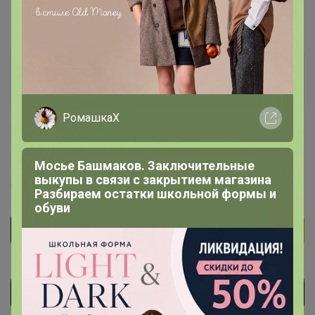
Бубука
Магистр
РомашкаХ
30 октября, 2023 12:04
Мосье Башмаков. Заключительные
Подскажите пжл, как быстро после стопа приходит
выкупы в связи с закрытием магазина
заказ ?
Разбираем остатки школьной формы и
обуви