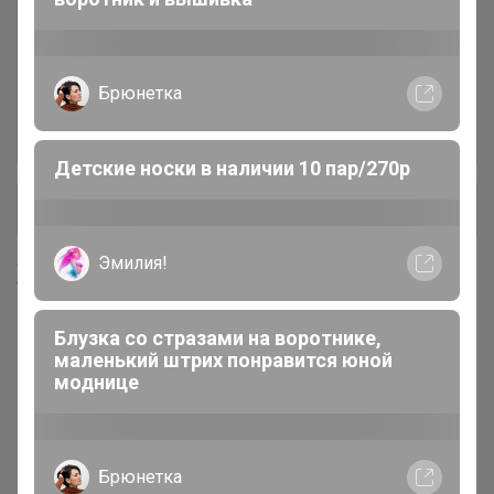
Масло кокосовое, оливковое,
4
кунжутное, фритюрное
Брюнетка
Мука панировочная, сухари,
7
Детские носки в наличии 10 пар/270р
+ Ещё 28 каталогов
Эмилия!
Хиты продаж
Блузка со стразами на воротнике,
маленький штрих понравится юной
моднице
Брюнетка