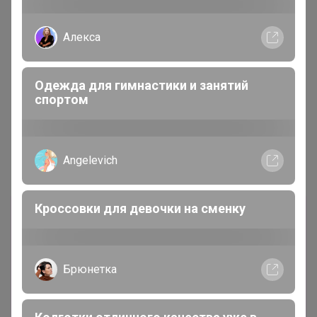
Алекса
Одежда для гимнастики и занятий
спортом
Angelevich
Кроссовки для девочки на сменку
Лот
Брюнетка
2
455
24
129
84р
Женские термоноски из шерсти норки 555-11