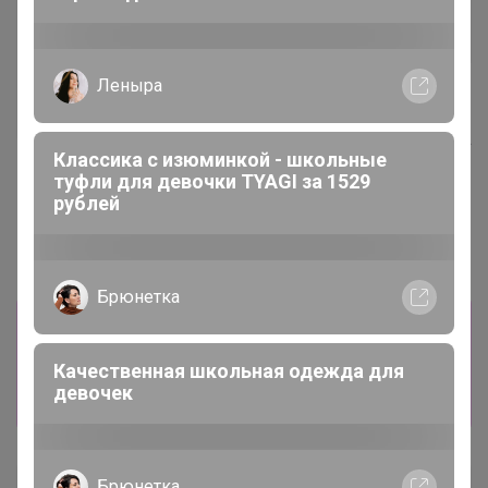
Хит
Леныра
376р
ТЕГРАЛ МОЙСТ
Хит
ШОКОЛАДНЫЙ КЕЙК смесь
Классика с изюминкой - школьные
д/шок.кекса 1 кг
83р
туфли для девочки TYAGI за 1529
Крахмал кукурузный Амилко
рублей
1кг
Брюнетка
Информация о заказах доступна
лишь членам клуба
Качественная школьная одежда для
девочек
Показать
Брюнетка