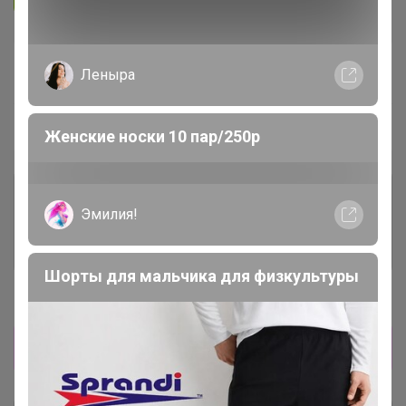
В архиве
Собрано
Леныра
—
100 %
~ 5 дней
Ожидание
Женские носки 10 пар/250р
Комментарии к лотам
3.7K
Эмилия!
Отзывы участников
12K
Шорты для мальчика для физкультуры
Новости
Прямая оплата! Развоз 2 октября