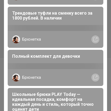
Хит
Скидка
370р
338р
Трендовые туфли на сменку всего за
1800 рублей. В наличии
Смесь Сырная для
Бумага для выпекания
приготовления хлебо-
38*50м с 2сторонней
булочных изделий (аналог
силиконизацией Горница,
Боу де Кежо), 1 кг
коричн/белая, рул
Брюнетка
Полный комплект для девочки
Самые желанные
Брюнетка
Школьные брюки PLAY Today —
идеальная посадка, комфорт на
каждый день и стиль, который точно
оценят дети