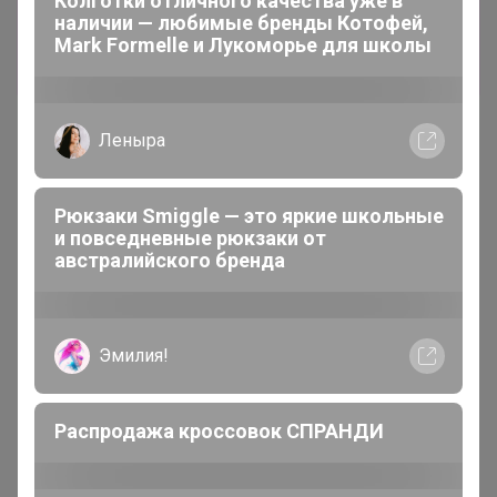
Колготки отличного качества уже в
BY-K
наличии — любимые бренды Котофей,
Mark Formelle и Лукоморье для школы
Стоп 15 марта
STILONO - ШОК ЦЕНЫ!!! Колготки и носочки из
верблюжьей шерсти!
Леныра
Рюкзаки Smiggle — это яркие школьные
и повседневные рюкзаки от
австралийского бренда
Эмилия!
Распродажа кроссовок СПРАНДИ
Показаны записи
1-3
из
3
.