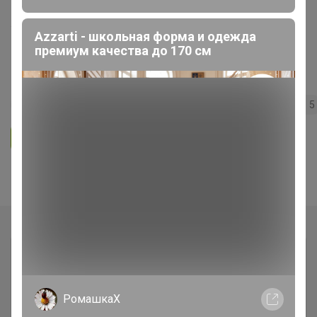
***Кондитерская витрина*** Всё
Azzarti - школьная форма и одежда
для кондитеров и любителей
премиум качества до 170 см
вкусно поесть!
135
5.0
35.7K
36.3K
3.7K
5
Ответить
Показаны записи
1-3
из
3
.
РомашкаХ