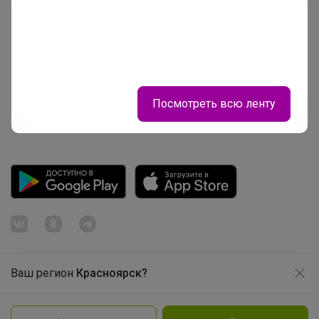
Начать зарабатывать с 24-ok
Picabox.ru - Лучшее место для ваших изображений
Розыгрыш - Генератор случайных чисел
Пульс нашего маркетплейса
Посмотреть всю ленту
Укорачиватель ссылок
Ваш регион
Красноярск?
Продолжая использовать этот сайт и нажимая кнопку
«Принять», вы даёте согласие на обработку файлов
© ООО "Лявита", ОГРН 1122468054070, 2012 - 2026
cookie
Политика конфиденциальности