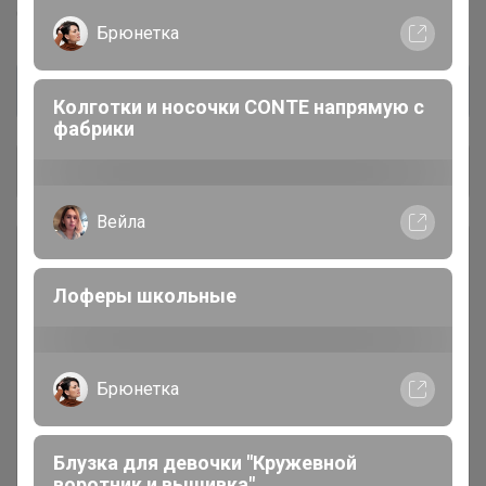
COOKING™
Dolce-Rosa™
Баринофф™
Брюнетка
Колготки и носочки CONTE напрямую с
фабрики
Общий каталог
Вейла
*** КОФЕ В ЗЕРНАХ ***
1
Лоферы школьные
### Личная передача ###
1
Брюнетка
Консервация
7
Блузка для девочки "Кружевной
Лапша, макароны, фунчоза
16
воротник и вышивка"