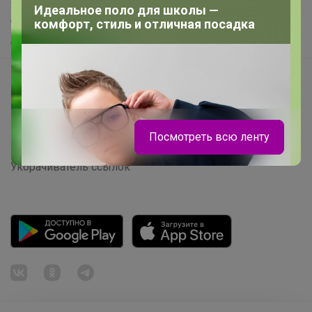
Идеальное поло для школы —
Самое желанное
комфорт, стиль и отличная посадка
Самое быстрое
Начать зарабатывать с 24-ok
Picabox.ru - Лучшее место для ваших изображений
Розыгрыш - Генератор случайных чисел
Посмотреть всю ленту
Пульс нашего маркетплейса
Укорачиватель ссылок