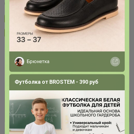
Артемида
Подписаться на закупку
893
Подписаться на организатора
1.7K
В архиве
Собрано
—
68 %
Брюнетка
~ 4 дня
Ожидание
Футболка от BROSTEM - 390 руб
Комментарии к лотам
3.7K
Отзывы участников
12K
Новости