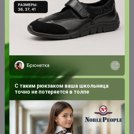
Показаны записи
1-7
из
7
.
Брюнетка
Чтобы ответить или задать вопрос
необходимо авторизоваться на сайте
С таким рюкзаком ваша школьница
Это займет меньше минуты
точно не потеряется в толпе
Войти
Зарегистрироваться