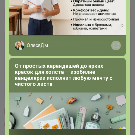
Прямая оплата! Развоз 7 сентября.
Описание
ОлесяДм
Условия участия
От простых карандашей до ярких
красок для холста — изобилие
Ключевые даты
канцелярии исполнит любую мечту с
чистого листа
История проведённых выкупов
Cтраничка организатора
Другие СП организатора Артемида