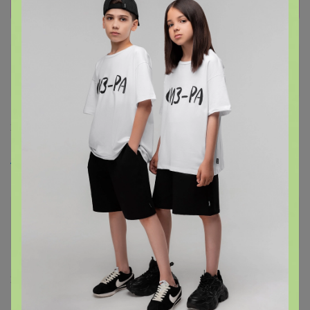
ЕленаЛен
Кандидат в магистры
25 августа, 2023 11:00
Artemida
, здравствуйте! Лактику есть смысл ждать?
Артемида
Бронзовый организатор
25 августа, 2023 11:09