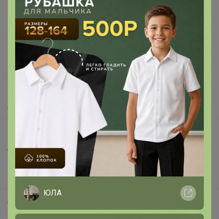
Поставщикам
Вакансии
support@24-ok.ru
Написать в поддержку
Защита покупателя
Помощь
О нас
Все предложения
Анонсы
Новости
Поддержка альпак
ЮЛА
Самое выгодное
Хиты продаж