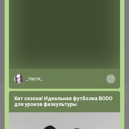
Торговые марки
Puratos™
Италика™
Чудское озеро™
Sen Soy™
COOKING™
Dolce-Rosa™
Баринофф™
Хиты продаж
_Настя_
Хит сезона! Идеальная футболка BODO
для уроков физкультуры
Информация о заказах доступна
лишь членам клуба
Показать