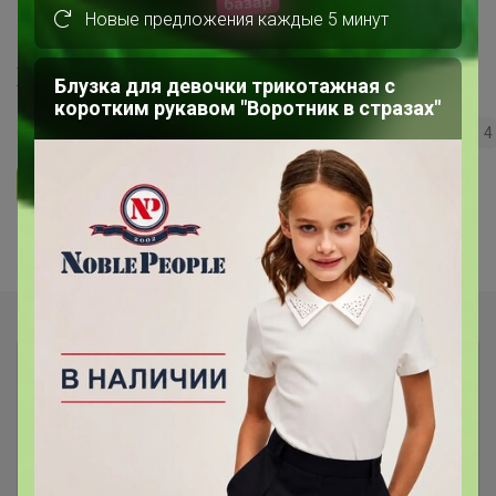
Новые предложения каждые 5 минут
"Сыры, сливки по сказочной цене!"
Холодильник
Блузка для девочки трикотажная с
коротким рукавом "Воротник в стразах"
119
5.0
35.7K
36.3K
3.7K
4
Ответить
Показаны записи
1-7
из
7
.