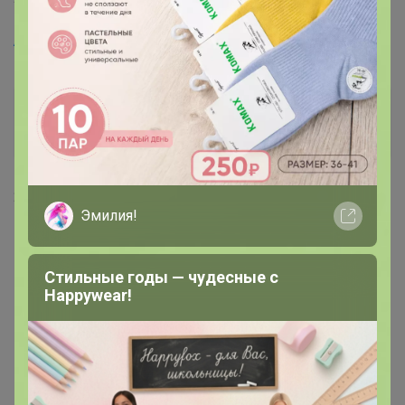
Artemida
, спасибо, очень жаль
Артемида
Бронзовый организатор
27 августа, 2023 16:12
Эмилия!
Стильные годы — чудесные с
Happywear!